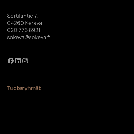
Sortilantie 7,
04260 Kerava
020 775 6921
sokeva@sokeva.fi
Näytä kaikki yhteystiedot
Facebook
LinkedIn
Instagram
Tuoteryhmät
Maalaustarvikkeet
Remontointi
Teipit ja suojaaminen
Kiinteistön puhdistus ja suojaus