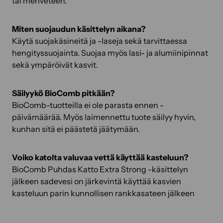
tai meriveteen.
Miten suojaudun käsittelyn aikana?
Käytä suojakäsineitä ja -laseja sekä tarvittaessa
hengityssuojainta. Suojaa myös lasi- ja alumiinipinnat
sekä ympäröivät kasvit.
Säilyykö BioComb pitkään?
BioComb-tuotteilla ei ole parasta ennen -
päivämäärää. Myös laimennettu tuote säilyy hyvin,
kunhan sitä ei päästetä jäätymään.
Voiko katolta valuvaa vettä käyttää kasteluun?
BioComb Puhdas Katto Extra Strong -käsittelyn
jälkeen sadevesi on järkevintä käyttää kasvien
kasteluun parin kunnollisen rankkasateen jälkeen