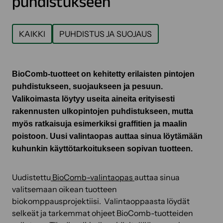
puhdistukseen
KAIKKI
PUHDISTUS JA SUOJAUS
BioComb
-tuotteet on kehitetty erilaisten pintojen
puhdistukseen, suojaukseen ja pesuun.
Valikoimasta löytyy useita aineita erityisesti
rakennusten ulkopintojen puhdistukseen, mutta
myös ratkaisuja esimerkiksi graffitien ja maalin
poistoon. Uusi valintaopas auttaa sinua löytämään
kuhunkin käyttötarkoitukseen sopivan tuotteen.
Uudistettu
BioComb-valintaopas
auttaa sinua
valitsemaan oikean tuotteen
biokomppausprojektiisi. Valintaoppaasta löydät
selkeät ja tarkemmat ohjeet BioComb-tuotteiden