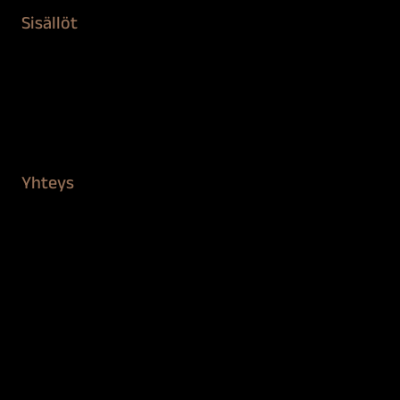
Sisällöt
Sokeva tarina
BioComb
Vinkit ja uutiset
Mediapankki
Yhteys
Verkkokauppa
Myynti ja asiakaspalvelu
Löydä jälleenmyyjä
BioComb-tekijät
Tietosuojaseloste
Saavutettavuusseloste
Tilaus- ja toimitusehdot