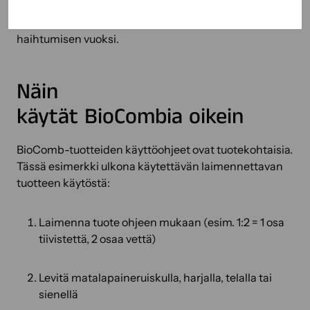
Auringonpaiste ei estä käsittelyä, mutta paahteisella
säällä tuotetta ei suositella levitettäväksi liian nopean
haihtumisen vuoksi.
Näin
käytät BioCombia oikein
BioComb-tuotteiden käyttöohjeet ovat tuotekohtaisia.
Tässä esimerkki ulkona käytettävän laimennettavan
tuotteen käytöstä:
Laimenna tuote ohjeen mukaan (esim. 1:2 = 1 osa
tiivistettä, 2 osaa vettä)
Levitä matalapaineruiskulla, harjalla, telalla tai
sienellä