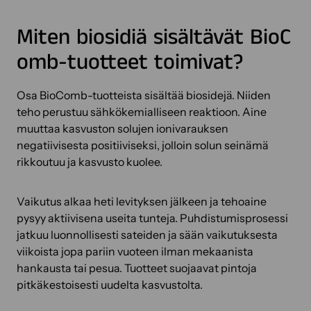
Miten biosidiä sisältävät BioC
omb-tuotteet toimivat?
Osa BioComb-tuotteista sisältää biosidejä. Niiden
teho perustuu sähkökemialliseen reaktioon. Aine
muuttaa kasvuston solujen ionivarauksen
negatiivisesta positiiviseksi, jolloin solun seinämä
rikkoutuu ja kasvusto kuolee.
Vaikutus alkaa heti levityksen jälkeen ja tehoaine
pysyy aktiivisena useita tunteja. Puhdistumisprosessi
jatkuu luonnollisesti sateiden ja sään vaikutuksesta
viikoista jopa pariin vuoteen ilman mekaanista
hankausta tai pesua. Tuotteet suojaavat pintoja
pitkäkestoisesti uudelta kasvustolta.