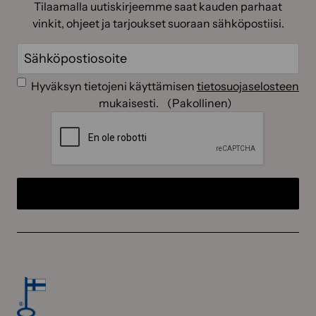
Tilaamalla uutiskirjeemme saat kauden parhaat
vinkit, ohjeet ja tarjoukset suoraan sähköpostiisi.
Sähköposti
(Pakollinen)
Suostumus
(Pakollinen)
Hyväksyn tietojeni käyttämisen
tietosuojaselosteen
mukaisesti.
(Pakollinen)
CAPTCHA