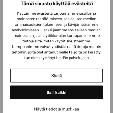
Tämä sivusto käyttää evästeitä
BioComb ei vahingoita käsiteltäviä pintoja, kun sitä
käytetään ohjeiden mukaisesti.
Käytämme evästeitä tarjoamamme sisällön ja
mainosten räätälöimiseen, sosiaalisen median
ominaisuuksien tukemiseen ja kävijämäärämme
Millainen sää on paras katon
analysoimiseen. Lisäksi jaamme sosiaalisen median,
mainosalan ja analytiikka-alan kumppaneillemme
biokomppaukseen?
tietoja siitä, miten käytät sivustoamme.
Kumppanimme voivat yhdistää näitä tietoja muihin
tietoihin, joita olet antanut heille tai joita on kerätty,
Paras ajankohta BioComb Puhdas Katto Extra Strong
kun olet käyttänyt heidän palvelujaan.
käsittelylle on, kun:
käsiteltävä pinta ja kasvusto on täysin kuiva
Kiellä
lämpötila on vähintään +5 °C
Salli kaikki
sadetta ei ole odotettavissa 2–4 tuntiin
Näytä tiedot ja muokkaa