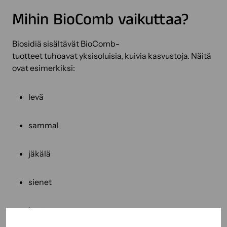
Mihin BioComb vaikuttaa?
Biosidiä sisältävät BioComb-
tuotteet tuhoavat yksisoluisia, kuivia kasvustoja. Näitä
ovat esimerkiksi:
levä
sammal
jäkälä
sienet
home