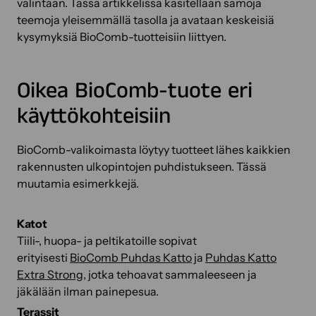
valintaan. Tässä artikkelissa käsitellään samoja
teemoja yleisemmällä tasolla ja avataan keskeisiä
kysymyksiä BioComb-tuotteisiin liittyen.
Oikea BioComb-tuote eri
käyttökohteisiin
BioComb-valikoimasta löytyy tuotteet lähes kaikkien
rakennusten ulkopintojen puhdistukseen. Tässä
muutamia esimerkkejä.
Katot
Tiili-, huopa- ja peltikatoille sopivat
erityisesti
BioComb Puhdas Katto
ja
Puhdas Katto
Extra Strong
, jotka tehoavat sammaleeseen ja
jäkälään ilman painepesua.
Terassit