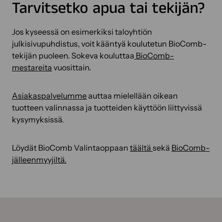
Tarvitsetko apua tai tekijän?
Jos kyseessä on esimerkiksi taloyhtiön
julkisivupuhdistus, voit kääntyä koulutetun BioComb-
tekijän puoleen. Sokeva kouluttaa
BioComb-
mestareita
vuosittain.
Asiakaspalvelumme
auttaa mielellään oikean
tuotteen valinnassa ja tuotteiden käyttöön liittyvissä
kysymyksissä.
Löydät BioComb Valintaoppaan
täältä
sekä
BioComb-
jälleenmyyjiltä.