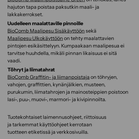
hajuton tapa poistaa paksutkin maali- ja
lakkakerrokset.
Uudelleen maalattaville pinnoille
BioComb Maalipesu Sisäkäyttöön
sekä
Maalipesu Ulkokäyttöön
on tehty maalattavien
pintojen esikäsittelyyn. Kumpaakaan maalipesua ei
tarvitse huuhdella, mikäli pinnan likaisuus ei sitä
vaadi.
Töhryt ja liimatahrat
BioComb Graffitin- ja liimanpoistaja
on töhryjen,
vahojen, graffittien, kynänjälkien, musteen,
purukumin, liimatahrojen ja mainosteippien poistoon
lasi-, puu-, muovi-, marmori- ja kivipinnoilta.
Tuotekohtaiset laimennusohjeet, riittoisuus
ja tarkemmat käyttöohjeet kerrotaan
tuotteen etiketissä ja verkkosivuilla.