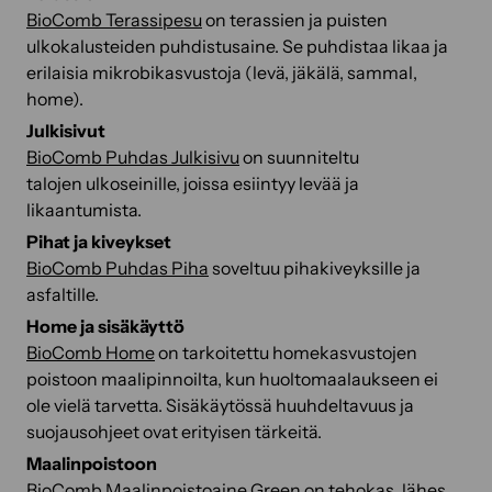
BioComb Terassipesu
on terassien ja puisten
ulkokalusteiden puhdistusaine. Se puhdistaa likaa ja
erilaisia mikrobikasvustoja (levä, jäkälä, sammal,
home).
Julkisivut
BioComb Puhdas Julkisivu
on suunniteltu
talojen ulkoseinille, joissa esiintyy levää ja
likaantumista.
Pihat ja kiveykset
BioComb Puhdas Piha
soveltuu pihakiveyksille ja
asfaltille.
Home ja sisäkäyttö
BioComb Home
on tarkoitettu homekasvustojen
poistoon maalipinnoilta, kun huoltomaalaukseen ei
ole vielä tarvetta. Sisäkäytössä huuhdeltavuus ja
suojausohjeet ovat erityisen tärkeitä.
Maalinpoistoon
BioComb Maalinpoistoaine Green
on tehokas, lähes