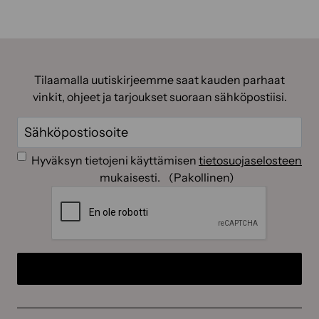
Tilaamalla uutiskirjeemme saat kauden parhaat
vinkit, ohjeet ja tarjoukset suoraan sähköpostiisi.
Sähköposti
(Pakollinen)
Suostumus
(Pakollinen)
Hyväksyn tietojeni käyttämisen
tietosuojaselosteen
mukaisesti.
(Pakollinen)
CAPTCHA