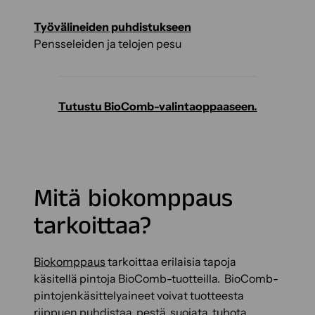
Työvälineiden puhdistukseen
Pensseleiden ja telojen pesu
Tutustu BioComb-valintaoppaaseen.
Mitä biokomppaus
tarkoittaa?
Biokomppaus
tarkoittaa erilaisia tapoja
käsitellä pintoja BioComb-tuotteilla. BioComb-
pintojenkäsittelyaineet voivat tuotteesta
riippuen puhdistaa, pestä, suojata, tuhota