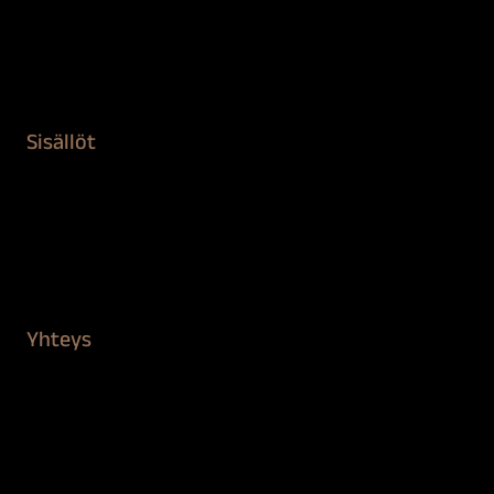
Remontointi
Teipit ja suojaaminen
Kiinteistön puhdistus ja suojaus
Sisällöt
Sokeva tarina
BioComb
Vinkit ja uutiset
Mediapankki
Yhteys
Verkkokauppa
Myynti ja asiakaspalvelu
Löydä jälleenmyyjä
BioComb-tekijät