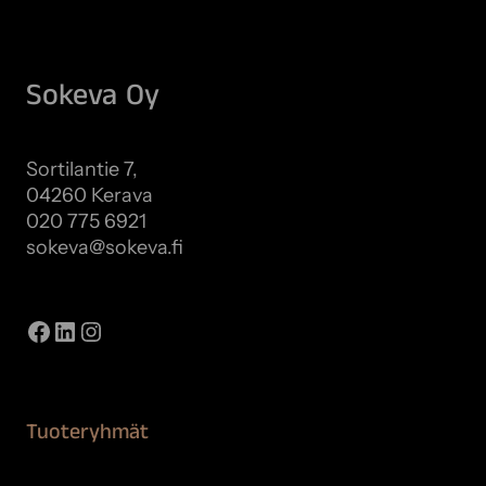
Sokeva Oy
Sortilantie 7,
04260 Kerava
020 775 6921
sokeva@sokeva.fi
Näytä kaikki yhteystiedot
Facebook
LinkedIn
Instagram
Tuoteryhmät
Maalaustarvikkeet