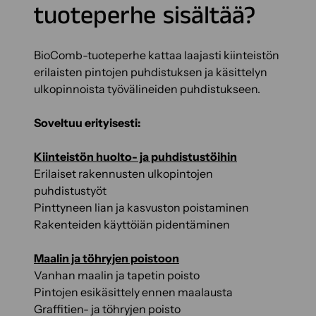
tuoteperhe sisältää?
BioComb-tuoteperhe kattaa laajasti kiinteistön
erilaisten pintojen puhdistuksen ja käsittelyn
ulkopinnoista työvälineiden puhdistukseen.
Soveltuu erityisesti:
Kiinteistön huolto- ja puhdistustöihin
Erilaiset rakennusten ulkopintojen
puhdistustyöt
Pinttyneen lian ja kasvuston poistaminen
Rakenteiden käyttöiän pidentäminen
Maalin ja töhryjen poistoon
Vanhan maalin ja tapetin poisto
Pintojen esikäsittely ennen maalausta
Graffitien- ja töhryjen poisto