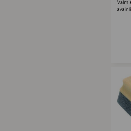
Valmi
avainl