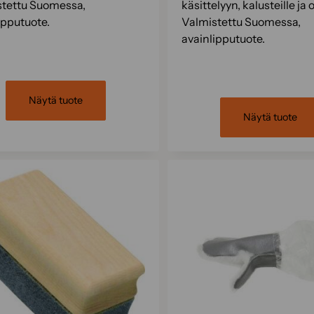
stettu Suomessa,
käsittelyyn, kalusteille ja o
ipputuote.
Valmistettu Suomessa,
avainlipputuote.
Näytä tuote
Näytä tuote