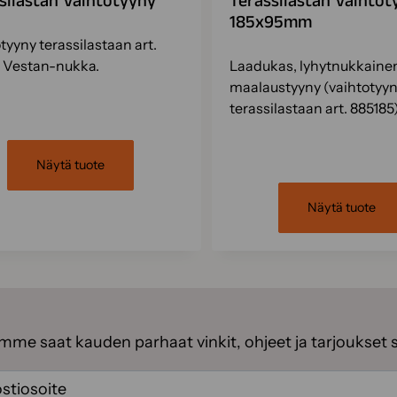
silastan vaihtotyyny
Terassilastan vaihtot
185x95mm
tyyny terassilastaan art.
 Vestan-nukka.
Laadukas, lyhytnukkaine
maalaustyyny (vaihtotyy
terassilastaan art. 885185)
Näytä tuote
Näytä tuote
emme saat kauden parhaat vinkit, ohjeet ja tarjoukset 
ti
(Pakollinen)