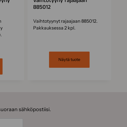
yyny
Vaihtotyyny rajaajaan
885012
n
Vaihtotyynyt rajaajaan 885012.
ny
Pakkauksessa 2 kpl.
.
Näytä tuote
suoraan sähköpostiisi.