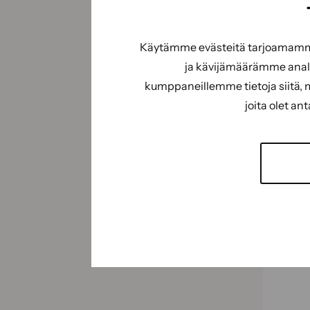
Käytämme evästeitä tarjoamamme 
ja kävijämäärämme analy
kumppaneillemme tietoja siitä, 
joita olet an
Telar
Sopii 
pkt.