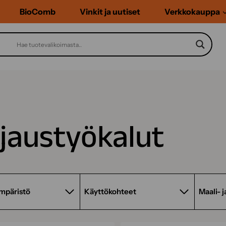
BioComb
Vinkit ja uutiset
Verkkokauppa
jaustyökalut
mpäristö
Käyttökohteet
Maali- j