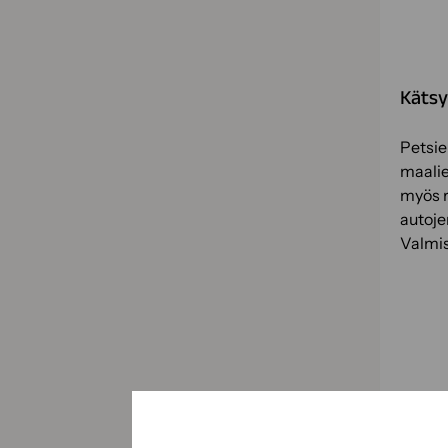
Kätsy
Petsie
maalie
myös r
autoje
Valmi