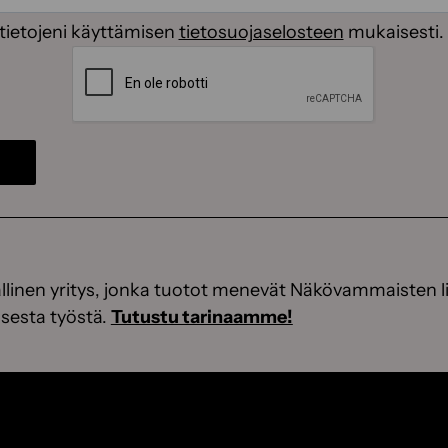
(Pakollinen)
tietojeni käyttämisen
tietosuojaselosteen
mukaisesti.
CAPTCHA
linen yritys, jonka tuotot menevät Näkövammaisten li
sesta työstä.
Tutustu tarinaamme!