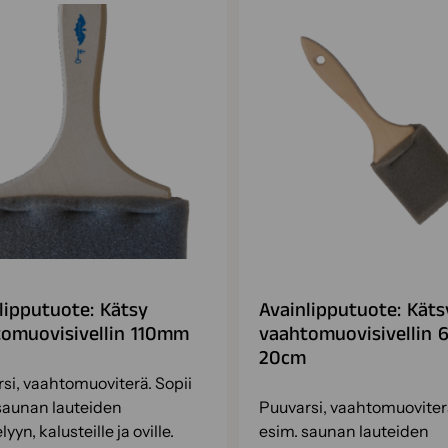
lipputuote: Kätsy
Avainlipputuote: Käts
omuovisivellin 110mm
vaahtomuovisivellin
20cm
si, vaahtomuoviterä. Sopii
saunan lauteiden
Puuvarsi, vaahtomuoviterä
lyyn, kalusteille ja oville.
esim. saunan lauteiden