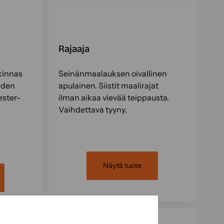
Rajaaja
kinnas
Seinänmaalauksen oivallinen
aiden
apulainen. Siistit maalirajat
ester-
ilman aikaa vievää teippausta.
Vaihdettava tyyny.
Näytä tuote