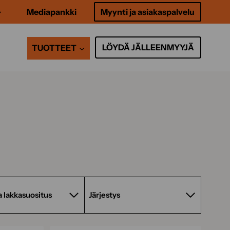
Mediapankki
Myynti ja asiakaspalvelu
LÖYDÄ JÄLLEENMYYJÄ
TUOTTEET
a lakkasuositus
Järjestys