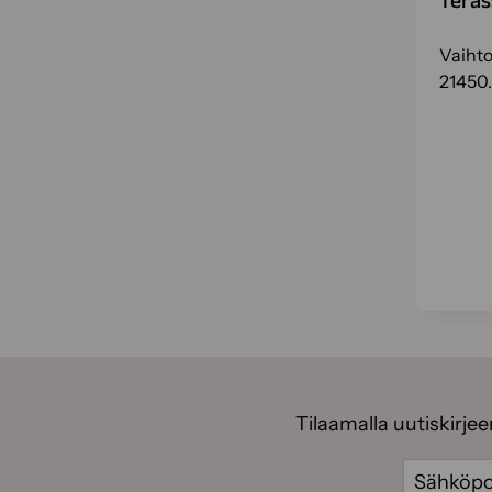
Teras
Vaihto
21450.
Tilaamalla uutiskirje
Sähköpos