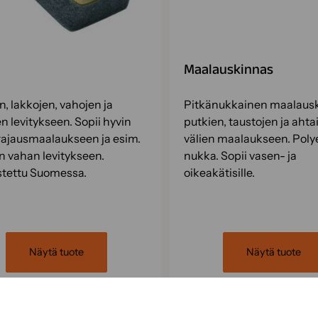
Maalauskinnas
n, lakkojen, vahojen ja
Pitkänukkainen maalaus
n levitykseen. Sopii hyvin
putkien, taustojen ja aht
ajausmaalaukseen ja esim.
välien maalaukseen. Poly
n vahan levitykseen.
nukka. Sopii vasen- ja
stettu Suomessa.
oikeakätisille.
Näytä tuote
Näytä tuote