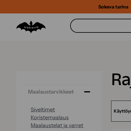
Siirry
Sokeva tarina
sisältöön
Ra
Maalaustarvikkeet
Siveltimet
Käyttöy
Koristemaalaus
Maalaustelat ja varret