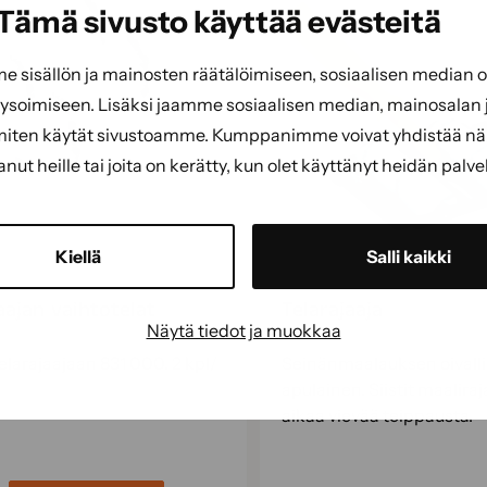
Tämä sivusto käyttää evästeitä
sisällön ja mainosten räätälöimiseen, sosiaalisen median
soimiseen. Lisäksi jaamme sosiaalisen median, mainosalan j
miten käytät sivustoamme. Kumppanimme voivat yhdistää näitä
tanut heille tai joita on kerätty, kun olet käyttänyt heidän palve
Kiellä
Salli kaikki
aajan vaihtotelat
Telarajaaja
Näytä tiedot ja muokkaa
telarajaajaan 831 000. 2 kpl/
Seinänmaalauksen oivall
apulainen. Siistit maaliraj
aikaa vievää teippausta.