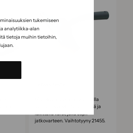
 ominaisuuksien tukemiseen
a analytiikka-alan
 tietoja muihin tietoihin,
lujaan.
Terassilasta
inen
Muovirunko, pitkänukkaisella
at ilman
Vestan-tyynyllä. Säädettävä ja
lukittava varsi, joka sopii
jatkovarteen. Vaihtotyyny 21455.