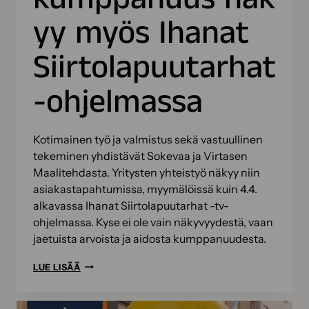
yy myös Ihanat
Siirtolapuutarhat
-ohjelmassa
Kotimainen työ ja valmistus sekä vastuullinen
tekeminen yhdistävät Sokevaa ja Virtasen
Maalitehdasta. Yritysten yhteistyö näkyy niin
asiakastapahtumissa, myymälöissä kuin 4.4.
alkavassa Ihanat Siirtolapuutarhat -tv-
ohjelmassa. Kyse ei ole vain näkyvyydestä, vaan
jaetuista arvoista ja aidosta kumppanuudesta.
SOKEVA JA
LUE LISÄÄ
VIRTASEN
MAALITEHDAS TIIVIISSÄ