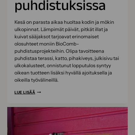
puhdistuksissa
Kesä on parasta aikaa huoltaa kodin ja mökin
ulkopinnat. Lämpimät päivät, pitkät illat ja
kuivat sääjaksot tarjoavat erinomaiset
olosuhteet moniin BioComb-
puhdistusprojekteihin. Olipa tavoitteena
puhdistaa terassi, katto, pihakiveys, julkisivu tai
ulkokalusteet, onnistunut lopputulos syntyy
oikean tuotteen lisäksi hyvällä ajoituksella ja
oikeilla työvälineillä.
KESÄN
LUE LISÄÄ
BIOKOMPPAUSPROJEKTIT
–
NÄIN
ONNISTUT
BIOCOMB-
PUHDISTUKSISSA