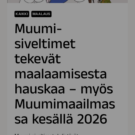
KAIKKI
MAALAUS
Muumi-
siveltimet
tekevät
maalaamisesta
hauskaa – myös
Muumimaailmas
sa kesällä 2026