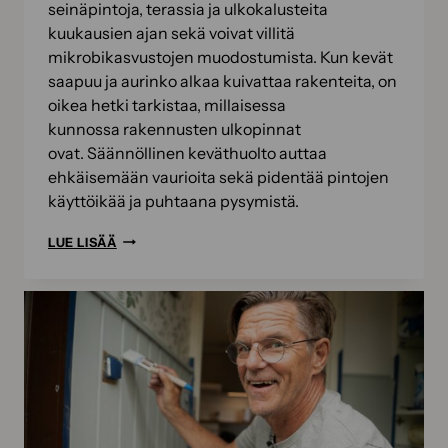
seinäpintoja, terassia ja ulkokalusteita
kuukausien ajan sekä voivat villitä
mikrobikasvustojen muodostumista. Kun kevät
saapuu ja aurinko alkaa kuivattaa rakenteita, on
oikea hetki tarkistaa, millaisessa
kunnossa rakennusten ulkopinnat
ovat. Säännöllinen keväthuolto auttaa
ehkäisemään vaurioita sekä pidentää pintojen
käyttöikää ja puhtaana pysymistä.
TALVIKAUDEN
LUE LISÄÄ
VAIKUTUS
ULKOPINTOIHIN
–
ALOITA
KEVÄTPUUHAT
TÄSTÄ