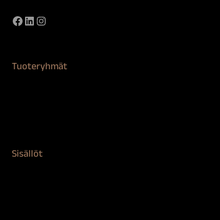
Facebook
LinkedIn
Instagram
Tuoteryhmät
Maalaustarvikkeet
Remontointi
Teipit ja suojaaminen
Kiinteistön puhdistus ja suojaus
Sisällöt
Sokeva tarina
BioComb
Vinkit ja uutiset
Mediapankki