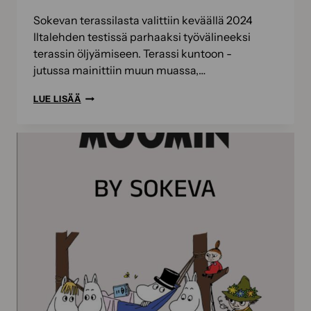
Sokevan terassilasta valittiin keväällä 2024
Iltalehden testissä parhaaksi työvälineeksi
terassin öljyämiseen. Terassi kuntoon -
jutussa mainittiin muun muassa,…
TERASSIN
LUE LISÄÄ
ÖLJYÄMINEN
SUJUU
SOKEVAN
TESTIVOITTAJALLA