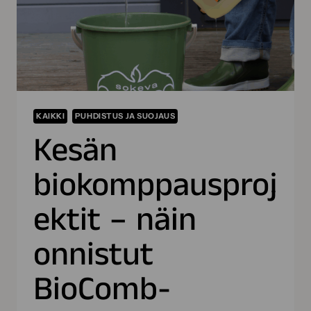
KAIKKI
PUHDISTUS JA SUOJAUS
Kesän
biokomppausproj
ektit – näin
onnistut
BioComb-