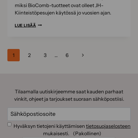
miksi BioComb-tuotteet ovat olleet JH-
Kiinteistöpesujen käytössä jo vuosien ajan.
AMMATTILAINEN
LUE LISÄÄ
SUOSITTELEE:“BIOCOMB-
TUOTTEET
TAKAAVAT
Sivunavigointi
PITKÄAIKAISEN
Seuraava
1
2
3
…
6
PUHTAUDEN
sivu
ERILAISILLE
PINNOILLE”
Tilaamalla uutiskirjeemme saat kauden parhaat
vinkit, ohjeet ja tarjoukset suoraan sähköpostiisi.
Sähköposti
(Pakollinen)
Suostumus
(Pakollinen)
Hyväksyn tietojeni käyttämisen
tietosuojaselosteen
mukaisesti.
(Pakollinen)