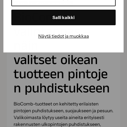
KAIKKI
PUHDISTUS JA SUOJAUS
BioComb-
Salli kaikki
valintaopas –
Näytä tiedot ja muokkaa
näin
valitset oikean
tuotteen pintoje
n puhdistukseen
BioComb-tuotteet on kehitetty erilaisten
pintojen puhdistukseen, suojaukseen ja pesuun.
Valikoimasta löytyy useita aineita erityisesti
rakennusten ulkopintojen puhdistukseen,