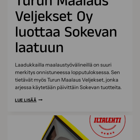
Turun Maalaus
Veljekset Oy
luottaa Sokevan
laatuun
Laadukkailla maalaustyövälineillä on suuri
merkitys onnistuneessa lopputuloksessa. Sen
tietävät myös Turun Maalaus Veljekset, jonka
arjessa käytetään päivittäin Sokevan tuotteita.
TURUN
LUE LISÄÄ
MAALAUS
VELJEKSET
OY
LUOTTAA
SOKEVAN