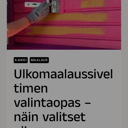
KAIKKI
MAALAUS
Ulkomaalaussivel
timen
valintaopas –
näin valitset