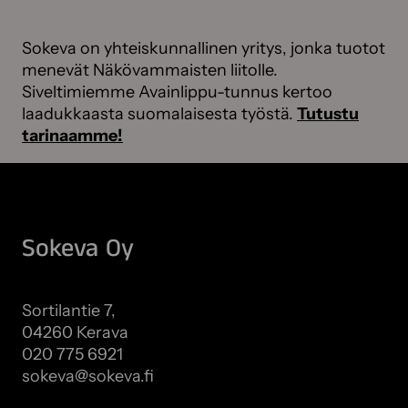
Sokeva on yhteiskunnallinen yritys, jonka tuotot
menevät Näkövammaisten liitolle.
Siveltimiemme Avainlippu-tunnus kertoo
laadukkaasta suomalaisesta työstä.
Tutustu
tarinaamme!
Sokeva Oy
Sortilantie 7,
04260 Kerava
020 775 6921
sokeva@sokeva.fi
Näytä kaikki yhteystiedot