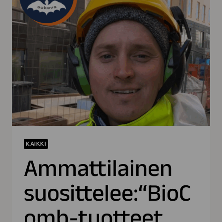
YHTEISTYÖSSÄ
–
KUMPPANUUS NÄKYY
MYÖS
IHANAT
SIIRTOLAPUUTARHAT
-
OHJELMASSA
KAIKKI
Ammattilainen
suosittelee:“BioC
omb-tuotteet