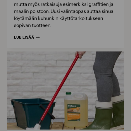
mutta myös ratkaisuja esimerkiksi graffitien ja
maalin poistoon. Uusi valintaopas auttaa sinua
löytämään kuhunkin käyttötarkoitukseen
sopivan tuotteen.
BIOCOMB-
LUE LISÄÄ
VALINTAOPAS
–
NÄIN
VALITSET OIKEAN
TUOTTEEN PINTOJEN
PUHDISTUKSEEN