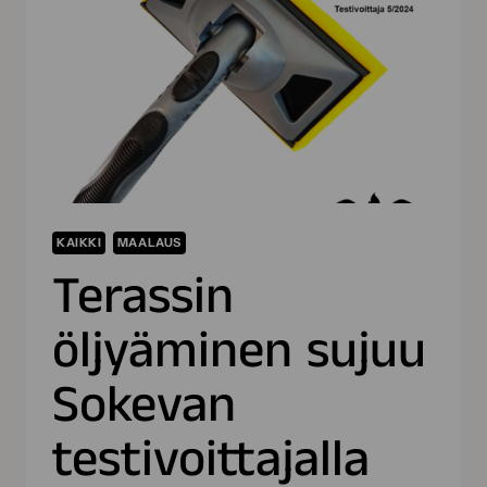
LAATUUN
KAIKKI
MAALAUS
Terassin
öljyäminen sujuu
Sokevan
testivoittajalla