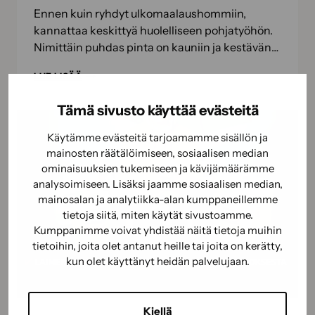
Ennen kuin ryhdyt ulkomaalaushommiin,
kannattaa keskittyä huolelliseen pohjatyöhön.
Nimittäin puhdas pinta on kauniin ja kestävän…
ULKOSEINÄN
LUE LISÄÄ
PESU
Tämä sivusto käyttää evästeitä
ENNEN
MAALAUSTA
Käytämme evästeitä tarjoamamme sisällön ja
–
mainosten räätälöimiseen, sosiaalisen median
VARMISTA
ominaisuuksien tukemiseen ja kävijämäärämme
KESTÄVÄ
analysoimiseen. Lisäksi jaamme sosiaalisen median,
LOPPUTULOS
mainosalan ja analytiikka-alan kumppaneillemme
tietoja siitä, miten käytät sivustoamme.
Kumppanimme voivat yhdistää näitä tietoja muihin
tietoihin, joita olet antanut heille tai joita on kerätty,
kun olet käyttänyt heidän palvelujaan.
Kiellä