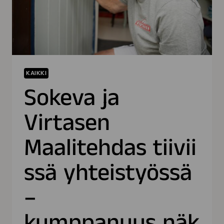
KAIKKI
Sokeva ja
Virtasen
Maalitehdas tiivii
ssä yhteistyössä
–
kumppanuus näk