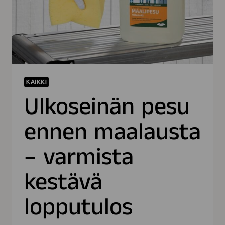
KESÄLLÄ
2026
KAIKKI
Ulkoseinän pesu
ennen maalausta
– varmista
kestävä
lopputulos