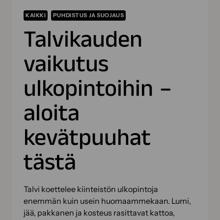
KAIKKI
PUHDISTUS JA SUOJAUS
Talvikauden
vaikutus
ulkopintoihin –
aloita
kevätpuuhat
tästä
Talvi koettelee kiinteistön ulkopintoja
enemmän kuin usein huomaammekaan. Lumi,
jää, pakkanen ja kosteus rasittavat kattoa,