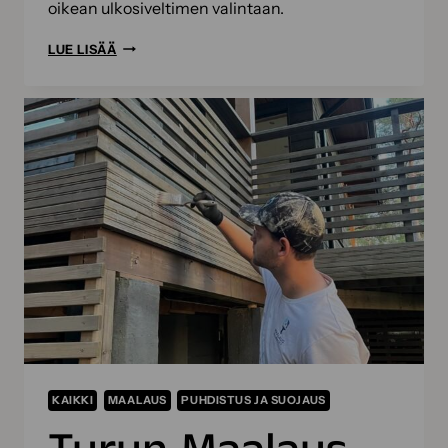
oikean ulkosiveltimen valintaan.
ULKOMAALAUSSIVELTIMEN
LUE LISÄÄ
VALINTAOPAS
–
NÄIN
VALITSET
OIKEAN
SIVELTIMEN
ERI
MAALAUSKOHTEISIIN
KAIKKI
MAALAUS
PUHDISTUS JA SUOJAUS