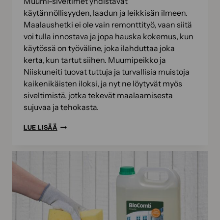
Muumi-siveltimet yhdistävät
käytännöllisyyden, laadun ja leikkisän ilmeen.
Maalaushetki ei ole vain remonttityö, vaan siitä
voi tulla innostava ja jopa hauska kokemus, kun
käytössä on työväline, joka ilahduttaa joka
kerta, kun tartut siihen. Muumipeikko ja
Niiskuneiti tuovat tuttuja ja turvallisia muistoja
kaikenikäisten iloksi, ja nyt ne löytyvät myös
siveltimistä, jotka tekevät maalaamisesta
sujuvaa ja tehokasta.
MUUMI-
LUE LISÄÄ
SIVELTIMET
TEKEVÄT
MAALAAMISESTA
HAUSKAA
–
MYÖS
MUUMIMAAILMASSA