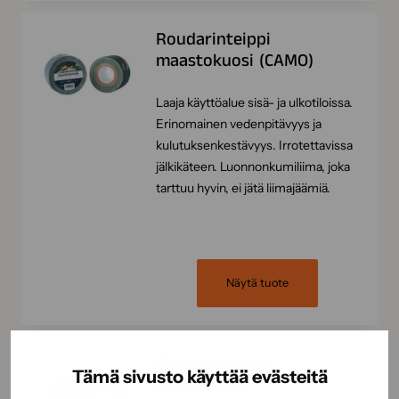
Roudarinteippi
maastokuosi (CAMO)
Laaja käyttöalue sisä- ja ulkotiloissa.
Erinomainen vedenpitävyys ja
kulutuksenkestävyys. Irrotettavissa
jälkikäteen. Luonnonkumiliima, joka
tarttuu hyvin, ei jätä liimajäämiä.
Näytä tuote
Roudarinteippi
Tämä sivusto käyttää evästeitä
mattamusta