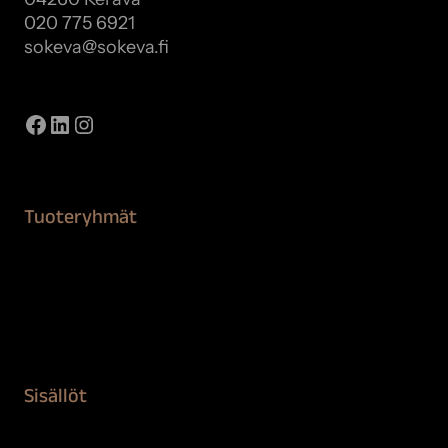
020 775 6921
sokeva@sokeva.fi
Näytä kaikki yhteystiedot
Facebook
LinkedIn
Instagram
Tuoteryhmät
Maalaustarvikkeet
Remontointi
Teipit ja suojaaminen
Kiinteistön puhdistus ja suojaus
Sisällöt
Sokeva tarina