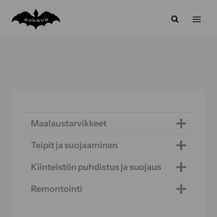
Siirry
sisältöön
Maalaustarvikkeet
Teipit ja suojaaminen
Kiinteistön puhdistus ja suojaus
Remontointi