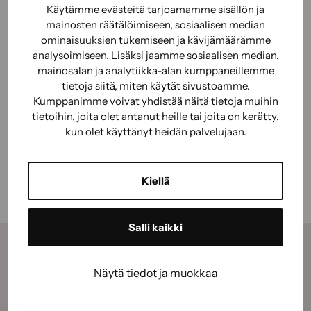
Käytämme evästeitä tarjoamamme sisällön ja
Erinomainen vedenpitävyys ja
mainosten räätälöimiseen, sosiaalisen median
kulutuksenkestävyys. Irrotettavissa
ominaisuuksien tukemiseen ja kävijämäärämme
analysoimiseen. Lisäksi jaamme sosiaalisen median,
jälkikäteen.
mainosalan ja analytiikka-alan kumppaneillemme
Luonnonkumiliima, joka tarttuu
tietoja siitä, miten käytät sivustoamme.
hyvin, ei jätä liimajäämiä.
Kumppanimme voivat yhdistää näitä tietoja muihin
tietoihin, joita olet antanut heille tai joita on kerätty,
kun olet käyttänyt heidän palvelujaan.
Näytä tuote
Kiellä
Salli kaikki
Tilaamalla uutiskirjeemme saat kauden parhaat
Näytä tiedot ja muokkaa
vinkit, ohjeet ja tarjoukset suoraan sähköpostiisi.
Sähköposti
(Pakollinen)