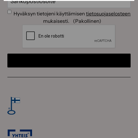
Suostumus
(Pakollinen)
Hyväksyn tietojeni käyttämisen
tietosuojaselosteen
mukaisesti.
(Pakollinen)
CAPTCHA