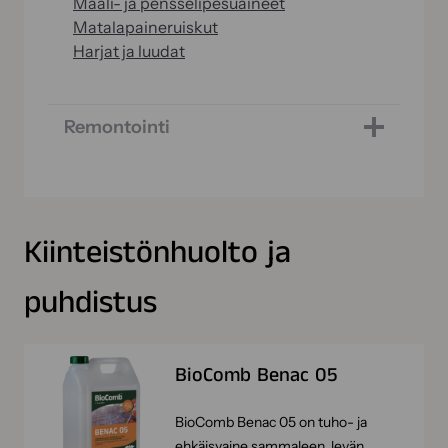
Maali- ja pensselipesuaineet
Matalapaineruiskut
Harjat ja luudat
Remontointi
Kiinteistönhuolto ja
puhdistus
BioComb Benac 05
BioComb Benac 05 on tuho- ja
ehkäisyaine sammaleen, levän,