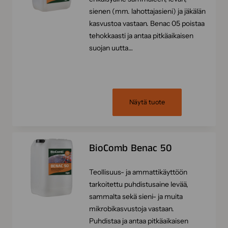
sienen (mm. lahottajasieni) ja jäkälän
kasvustoa vastaan. Benac 05 poistaa
tehokkaasti ja antaa pitkäaikaisen
suojan uutta…
Näytä tuote
BioComb Benac 50
Teollisuus- ja ammattikäyttöön
tarkoitettu puhdistusaine levää,
sammalta sekä sieni- ja muita
mikrobikasvustoja vastaan.
Puhdistaa ja antaa pitkäaikaisen