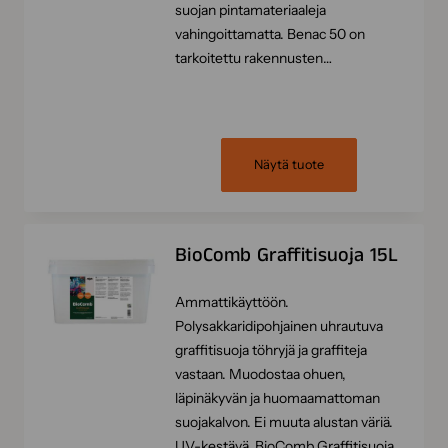
suojan pintamateriaaleja
vahingoittamatta. Benac 50 on
tarkoitettu rakennusten…
Näytä tuote
BioComb Graffitisuoja 15L
Ammattikäyttöön.
Polysakkaridipohjainen uhrautuva
graffitisuoja töhryjä ja graffiteja
vastaan. Muodostaa ohuen,
läpinäkyvän ja huomaamattoman
suojakalvon. Ei muuta alustan väriä.
UV-kestävä. BioComb Graffitisuoja