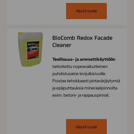
Näytä tuote
BioComb Redox Facade
Cleaner
Teollisuus- ja ammattikäyttöön
tarkoitettu nopeavaikutteinen
puhdistusaine kivijulkisivuille.
Poistaa tehokkaasti pintavärjäytymiä
ja epäpuhtauksia mineraalipinnoilta
esim. betoni- ja rappauspinnat.
Näytä tuote