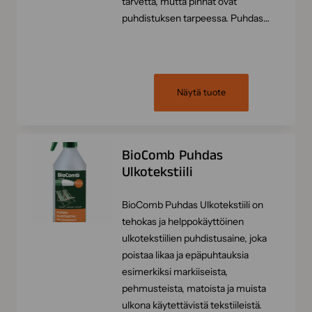
tarvetta, mutta pinnat ovat
puhdistuksen tarpeessa. Puhdas…
Näytä tuote
BioComb Puhdas
Ulkotekstiili
BioComb Puhdas Ulkotekstiili on
tehokas ja helppokäyttöinen
ulkotekstiilien puhdistusaine, joka
poistaa likaa ja epäpuhtauksia
esimerkiksi markiiseista,
pehmusteista, matoista ja muista
ulkona käytettävistä tekstiileistä.