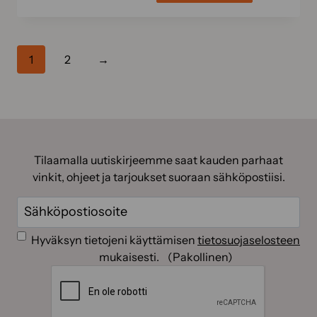
1
2
→
Tilaamalla uutiskirjeemme saat kauden parhaat
vinkit, ohjeet ja tarjoukset suoraan sähköpostiisi.
Sähköposti
(Pakollinen)
Suostumus
(Pakollinen)
Hyväksyn tietojeni käyttämisen
tietosuojaselosteen
mukaisesti.
(Pakollinen)
CAPTCHA