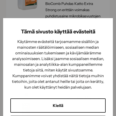
BioComb Puhdas Katto Extra
Strong on erittäin voimakas
puhdistusaine mikrobikasvustojen
poistamiseen ja ehkäisyyn
rakennusten kattopinnoilta. Se sekä
Tämä sivusto käyttää evästeitä
poistaa kasvuston että antaa
pitkäaikaisen suojan uutta
Käytämme evästeitä tarjoamamme sisällön ja
mainosten räätälöimiseen, sosiaalisen median
kasvustoa…
ominaisuuksien tukemiseen ja kävijämäärämme
analysoimiseen. Lisäksi jaamme sosiaalisen median,
mainosalan ja analytiikka-alan kumppaneillemme
tietoja siitä, miten käytät sivustoamme.
Näytä tuote
Kumppanimme voivat yhdistää näitä tietoja muihin
tietoihin, joita olet antanut heille tai joita on kerätty,
kun olet käyttänyt heidän palvelujaan.
BioComb Puhdas Markiisi
Kiellä
BioComb Puhdas Markiisi on kaikille