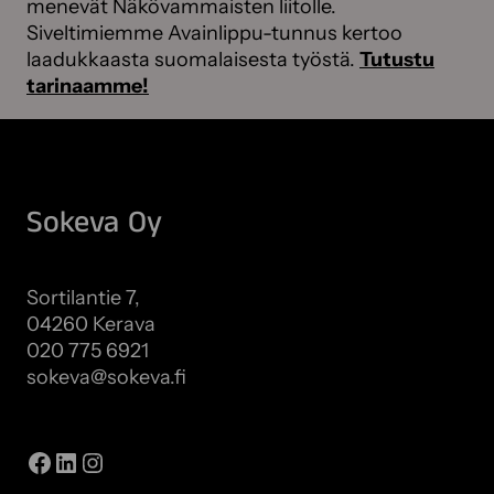
menevät Näkövammaisten liitolle.
Siveltimiemme Avainlippu-tunnus kertoo
laadukkaasta suomalaisesta työstä.
Tutustu
tarinaamme!
Sokeva Oy
Sortilantie 7,
04260 Kerava
020 775 6921
sokeva@sokeva.fi
Näytä kaikki yhteystiedot
Facebook
LinkedIn
Instagram