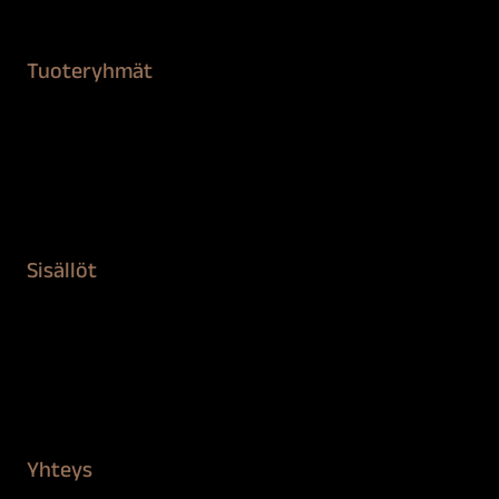
Tuoteryhmät
Maalaustarvikkeet
Remontointi
Teipit ja suojaaminen
Kiinteistön puhdistus ja suojaus
Sisällöt
Sokeva tarina
BioComb
Vinkit ja uutiset
Mediapankki
Yhteys