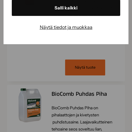
ulkotekstiilipinnoille tarkoitettu
tuho- ja suoja-aine mikrobikasvustoa
Salli kaikki
vastaan. Se poistaa kasvuston ja
antaa pitkäaikaisen suojan uutta
Näytä tiedot ja muokkaa
kasvustoa vastaan. Käytä biosideja
turvallisesti. Lue…
Näytä tuote
BioComb Puhdas Piha
BioComb Puhdas Piha on
pihalaattojen ja kivetysten
puhdistusaine. Laajavaikutteinen
tehoaine seos soveltuu lian,