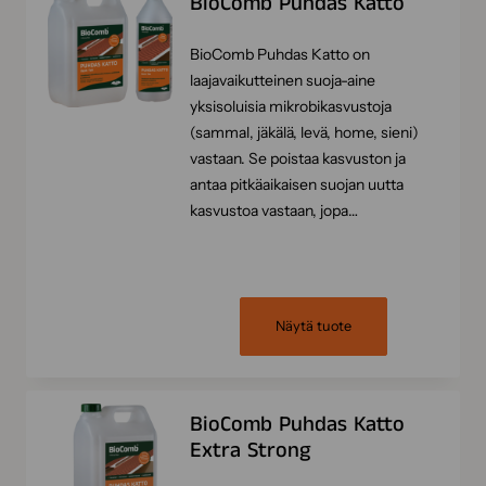
BioComb Puhdas Katto
BioComb Puhdas Katto on
laajavaikutteinen suoja-aine
yksisoluisia mikrobikasvustoja
(sammal, jäkälä, levä, home, sieni)
vastaan. Se poistaa kasvuston ja
antaa pitkäaikaisen suojan uutta
kasvustoa vastaan, jopa…
Näytä tuote
BioComb Puhdas Katto
Extra Strong