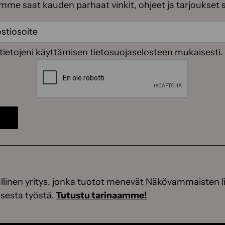
emme saat kauden parhaat vinkit, ohjeet ja tarjoukset 
ti
(Pakollinen)
(Pakollinen)
tietojeni käyttämisen
tietosuojaselosteen
mukaisesti.
CAPTCHA
linen yritys, jonka tuotot menevät Näkövammaisten li
sesta työstä.
Tutustu tarinaamme!