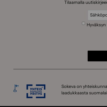
Tilaamalla uutiskirje
Sähköpos
Suostumus
Hyväksyn 
Sokeva on yhteiskunnal
laadukkaasta suomalai