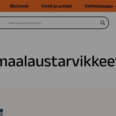
BioComb
Vinkit ja uutiset
Verkkokauppa
maalaustarvikkee