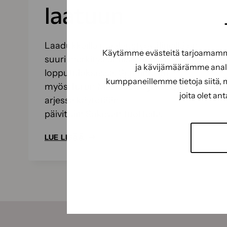
laatuun
Laadukkailla maalaustyövälineillä on
Käytämme evästeitä tarjoamamme 
suuri merkitys onnistuneessa
ja kävijämäärämme analy
lopputuloksessa. Sen tietävät
kumppaneillemme tietoja siitä, 
myös Turun Maalaus Veljekset, jonka
joita olet an
arjessa käytetään
päivittäin Sokevan tuotteita.
TURUN
LUE LISÄÄ
MAALAUS
VELJEKSET
OY
LUOTTAA
SOKEVAN
LAATUUN