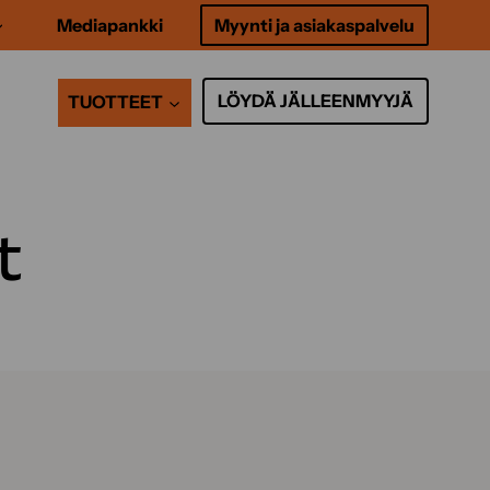
Mediapankki
Myynti ja asiakaspalvelu
LÖYDÄ JÄLLEENMYYJÄ
TUOTTEET
t