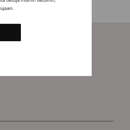
 tietoja muihin tietoihin,
lujaan.
suoraan sähköpostiisi.
(Pakollinen)