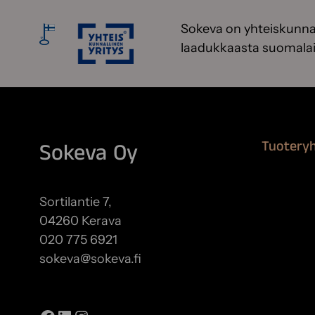
Sokeva on yhteiskunnal
laadukkaasta suomalai
Tuotery
Sokeva Oy
Maalausta
Remontoi
Sortilantie 7,
Teipit ja 
04260 Kerava
Kiinteistö
020 775 6921
sokeva@sokeva.fi
Näytä kaikki yhteystiedot