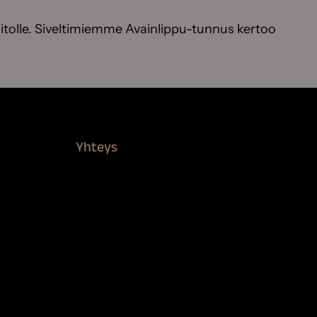
itolle. Siveltimiemme Avainlippu-tunnus kertoo
Yhteys
Verkkokauppa
Myynti ja asiakaspalvelu
Löydä jälleenmyyjä
BioComb-tekijät
Tietosuojaseloste
Saavutettavuusseloste
Tilaus- ja toimitusehdot