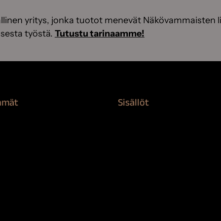
linen yritys, jonka tuotot menevät Näkövammaisten li
sesta työstä.
Tutustu tarinaamme!
hmät
Sisällöt
rvikkeet
Sokeva tarina
nti
BioComb
suojaaminen
Vinkit ja uutiset
n puhdistus ja suojaus
Mediapankki