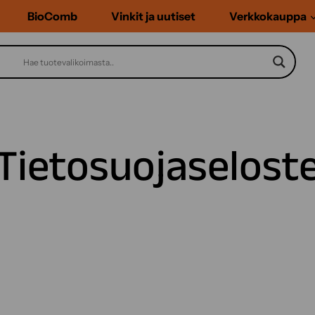
BioComb
Vinkit ja uutiset
Verkkokauppa
Tietosuojaselost