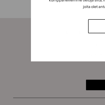
kumppaneillemme tietoja siitä, 
joita olet an
Tilaamalla uutiskirje
Sähköpos
Suostumus
Hyväksyn 