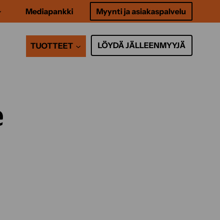
Mediapankki
Myynti ja asiakaspalvelu
LÖYDÄ JÄLLEENMYYJÄ
TUOTTEET
e