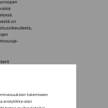
Euroopan
aisia
elyssä.
änestä on
kastusoikeudesta,
ojen
ietosuoja-
terit
riperusteisesti
oskevat
ssä erikseen.
 ominaisuuksien tukemiseen
a analytiikka-alan