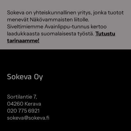
Sokeva on yhteiskunnallinen yritys, jonka tuotot
menevät Näkövammaisten liitolle.
Siveltimiemme Avainlippu-tunnus kertoo
laadukkaasta suomalaisesta työstä.
Tutustu
tarinaamme!
Sokeva Oy
Sortilantie 7,
04260 Kerava
020 775 6921
sokeva@sokeva.fi
Näytä kaikki yhteystiedot