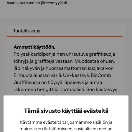
saatavuus suoraan jälleenmyyjältä.
Tuotekuvaus
Ammattikäyttöön.
Polysakkaridipohjainen uhrautuva graffitisuoja
töhryjä ja graffiteja vastaan. Muodostaa ohuen,
läpinäkyvän ja huomaamattoman suojakalvon.
Ei muuta alustan väriä. UV-kestävä. BioComb
Graffitisuoja on höyryä läpäisevä ja antaa
rakenteen hengittää normaalisti. Sen kestävyys
on vähintään 3 vuotta.
Käyttökohteet:
Tämä sivusto käyttää evästeitä
Sopii kaikille pystypinnoille, mm. maalatut
pinnat, tiili, betoni, metalli ja muovi.
Käytämme evästeitä tarjoamamme sisällön ja
mainosten räätälöimiseen, sosiaalisen median