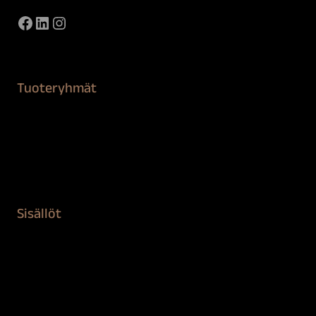
Facebook
LinkedIn
Instagram
Tuoteryhmät
Maalaustarvikkeet
Remontointi
Teipit ja suojaaminen
Kiinteistön puhdistus ja suojaus
Sisällöt
Sokeva tarina
BioComb
Vinkit ja uutiset
Mediapankki