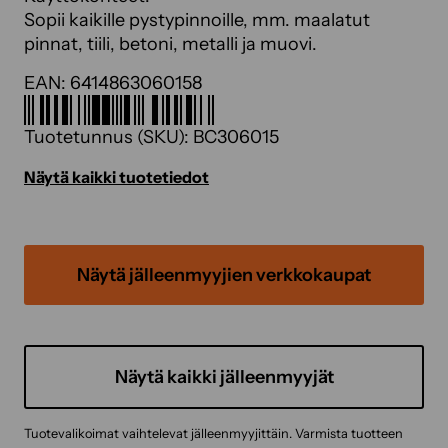
Sopii kaikille pystypinnoille, mm. maalatut
pinnat, tiili, betoni, metalli ja muovi.
EAN:
6414863060158
Tuotetunnus (SKU):
BC306015
Näytä kaikki tuotetiedot
Näytä jälleenmyyjien verkkokaupat
Näytä kaikki jälleenmyyjät
Tuotevalikoimat vaihtelevat jälleenmyyjittäin. Varmista tuotteen