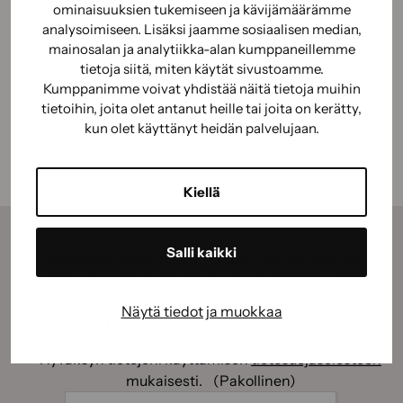
BioComb Graffitisuoja tuotekortti
ominaisuuksien tukemiseen ja kävijämäärämme
analysoimiseen. Lisäksi jaamme sosiaalisen median,
mainosalan ja analytiikka-alan kumppaneillemme
Käyttöohje
tietoja siitä, miten käytät sivustoamme.
Kumppanimme voivat yhdistää näitä tietoja muihin
Käyttöturvallisuus
tietoihin, joita olet antanut heille tai joita on kerätty,
kun olet käyttänyt heidän palvelujaan.
Kiellä
Salli kaikki
Tilaamalla uutiskirjeemme saat kauden parhaat
vinkit, ohjeet ja tarjoukset suoraan sähköpostiisi.
Näytä tiedot ja muokkaa
Sähköposti
(Pakollinen)
Suostumus
(Pakollinen)
Hyväksyn tietojeni käyttämisen
tietosuojaselosteen
mukaisesti.
(Pakollinen)
CAPTCHA