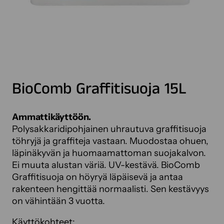
BioComb Graffitisuoja 15L
Ammattikäyttöön.
Polysakkaridipohjainen uhrautuva graffitisuoja
töhryjä ja graffiteja vastaan. Muodostaa ohuen,
läpinäkyvän ja huomaamattoman suojakalvon.
Ei muuta alustan väriä. UV-kestävä. BioComb
Graffitisuoja on höyryä läpäisevä ja antaa
rakenteen hengittää normaalisti. Sen kestävyys
on vähintään 3 vuotta.
Käyttökohteet: