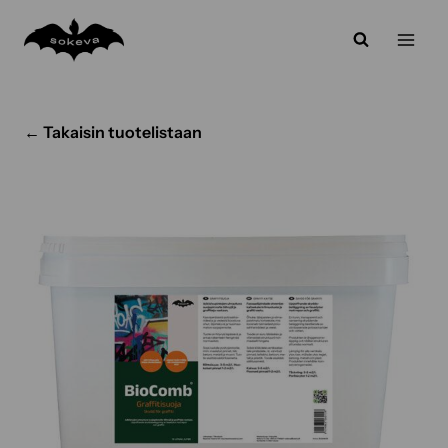
Siirry
sisältöön
← Takaisin tuotelistaan