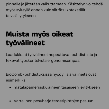
pinnalle ja jätetään vaikuttamaan. Käsittelyn voi tehdä
myös syksyllä ennen kuin siirrät ulkotekstiilit
talvisäilytykseen.
Muista myös oikeat
työvälineet
Laadukkaat työvälineet nopeuttavat puhdistusta ja
tekevät työskentelystä ergonomisempaa.
BioComb-puhdistuksissa hyödyllisiä välineitä ovat
esimerkiksi:
matalapaineruisku
aineen tasaiseen levitykseen
Varrelinen pesuharja terassipintojen pesuun