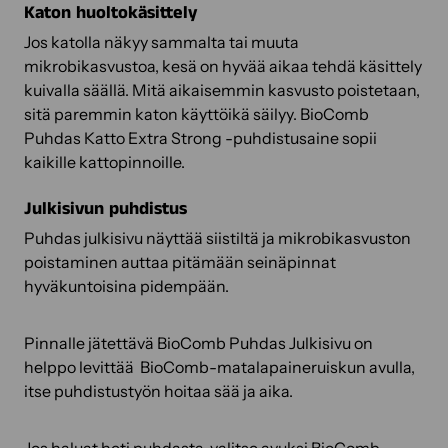
Katon huoltokäsittely
Jos katolla näkyy sammalta tai muuta
mikrobikasvustoa, kesä on hyvää aikaa tehdä käsittely
kuivalla säällä. Mitä aikaisemmin kasvusto poistetaan,
sitä paremmin katon käyttöikä säilyy. BioComb
Puhdas Katto Extra Strong -puhdistusaine sopii
kaikille kattopinnoille.
Julkisivun puhdistus
Puhdas julkisivu näyttää siistiltä ja mikrobikasvuston
poistaminen auttaa pitämään seinäpinnat
hyväkuntoisina pidempään.
Pinnalle jätettävä BioComb Puhdas Julkisivu on
helppo levittää BioComb-matalapaineruiskun avulla,
itse puhdistustyön hoitaa sää ja aika.