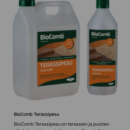
.
V
o
i
t
t
e
h
d
ä
v
a
l
i
n
n
BioComb Terassipesu
a
t
BioComb Terassipesu on terassien ja puisten
t