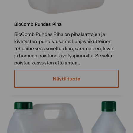
l
i
n
BioComb Puhdas Piha
n
a
BioComb Puhdas Piha on pihalaattojen ja
t
kivetysten puhdistusaine. Laajavaikutteinen
t
tehoaine seos soveltuu lian, sammaleen, levän
u
ja homeen poistoon kivetyspinnoilta. Se sekä
o
poistaa kasvuston että antaa...
t
t
Näytä tuote
e
e
n
s
i
v
u