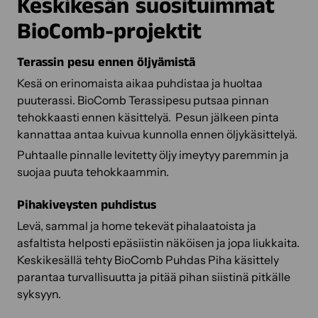
Keskikesän suosituimmat
BioComb-projektit
Terassin pesu ennen öljyämistä
Kesä on erinomaista aikaa puhdistaa ja huoltaa
puuterassi. BioComb Terassipesu putsaa pinnan
tehokkaasti ennen käsittelyä. Pesun jälkeen pinta
kannattaa antaa kuivua kunnolla ennen öljykäsittelyä.
Puhtaalle pinnalle levitetty öljy imeytyy paremmin ja
suojaa puuta tehokkaammin.
Pihakiveysten puhdistus
Levä, sammal ja home tekevät pihalaatoista ja
asfaltista helposti epäsiistin näköisen ja jopa liukkaita.
Keskikesällä tehty BioComb Puhdas Piha käsittely
parantaa turvallisuutta ja pitää pihan siistinä pitkälle
syksyyn.