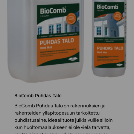
l
l
a
.
BioComb Puhdas Talo
BioComb Puhdas Talo on rakennuksien ja
rakenteiden ylläpitopesuun tarkoitettu
puhdistusaine. Ideaalituote julkisivuille silloin,
kun huoltomaalaukseen ei ole vielä tarvetta,