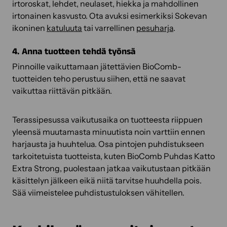
irtoroskat, lehdet, neulaset, hiekka ja mahdollinen
irtonainen kasvusto. Ota avuksi esimerkiksi Sokevan
ikoninen
katuluuta
tai varrellinen
pesuharja
.
4. Anna tuotteen tehdä työnsä
Pinnoille vaikuttamaan jätettävien BioComb-
tuotteiden teho perustuu siihen, että ne saavat
vaikuttaa riittävän pitkään.
Terassipesussa vaikutusaika on tuotteesta riippuen
yleensä muutamasta minuutista noin varttiin ennen
harjausta ja huuhtelua. Osa pintojen puhdistukseen
tarkoitetuista tuotteista, kuten BioComb Puhdas Katto
Extra Strong, puolestaan jatkaa vaikutustaan pitkään
käsittelyn jälkeen eikä niitä tarvitse huuhdella pois.
Sää viimeistelee puhdistustuloksen vähitellen.