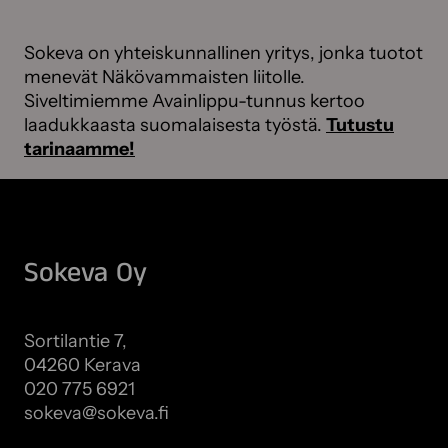
l
m
Sokeva on yhteiskunnallinen yritys, jonka tuotot
a
menevät Näkövammaisten liitolle.
.
Siveltimiemme Avainlippu-tunnus kertoo
V
laadukkaasta suomalaisesta työstä.
Tutustu
o
tarinaamme!
i
t
t
e
h
Sokeva Oy
d
ä
v
Sortilantie 7,
a
04260 Kerava
l
020 775 6921
i
sokeva@sokeva.fi
n
Näytä kaikki yhteystiedot