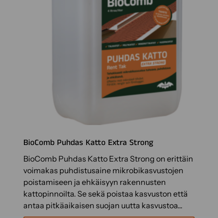
o
t
t
e
e
l
l
a
o
n
u
s
e
BioComb Puhdas Katto Extra Strong
a
BioComb Puhdas Katto Extra Strong on erittäin
m
voimakas puhdistusaine mikrobikasvustojen
p
poistamiseen ja ehkäisyyn rakennusten
i
kattopinnoilta. Se sekä poistaa kasvuston että
m
antaa pitkäaikaisen suojan uutta kasvustoa...
u