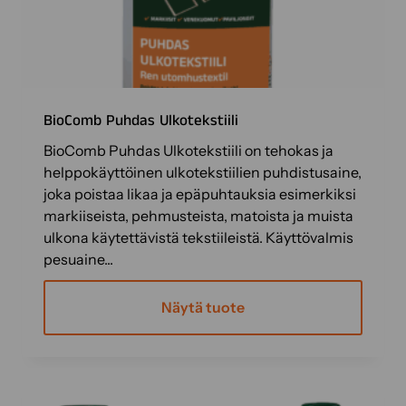
a
o
n
u
s
e
BioComb Puhdas Ulkotekstiili
a
BioComb Puhdas Ulkotekstiili on tehokas ja
m
helppokäyttöinen ulkotekstiilien puhdistusaine,
p
joka poistaa likaa ja epäpuhtauksia esimerkiksi
i
markiiseista, pehmusteista, matoista ja muista
m
ulkona käytettävistä tekstiileistä. Käyttövalmis
u
pesuaine...
u
n
Näytä tuote
n
e
l
m
a