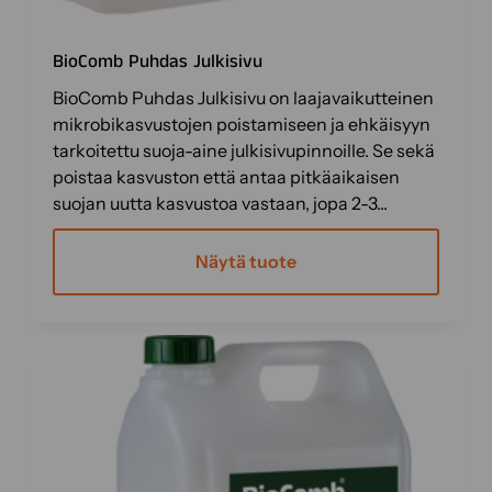
BioComb Puhdas Julkisivu
BioComb Puhdas Julkisivu on laajavaikutteinen
mikrobikasvustojen poistamiseen ja ehkäisyyn
tarkoitettu suoja-aine julkisivupinnoille. Se sekä
poistaa kasvuston että antaa pitkäaikaisen
suojan uutta kasvustoa vastaan, jopa 2-3...
Näytä tuote
T
ä
l
l
ä
t
u