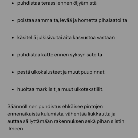
puhdistaa terassi ennen öljyämistä
poistaa sammalta, levää ja hometta pihalaatoilta
käsitellä julkisivu tai aita kasvustoa vastaan
puhdistaa katto ennen syksyn sateita
pestä ulkokalusteet ja muut puupinnat
huoltaa markiisit ja muut ulkotekstiilit.
Säännöllinen puhdistus ehkäisee pintojen
ennenaikaista kulumista, vähentää liukkautta ja
auttaa säilyttämään rakennuksen sekä pihan siistin
ilmeen.