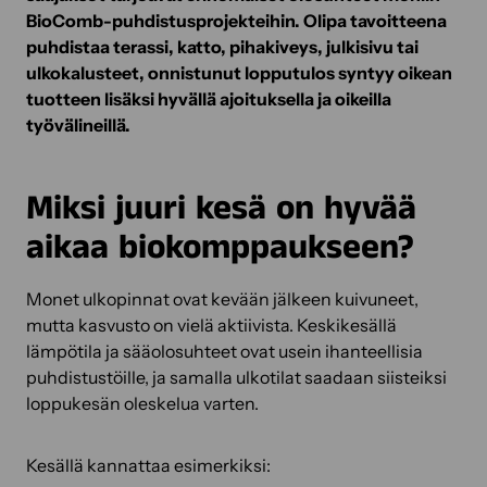
BioComb-puhdistusprojekteihin. Olipa tavoitteena
puhdistaa terassi, katto, pihakiveys, julkisivu tai
ulkokalusteet, onnistunut lopputulos syntyy oikean
tuotteen lisäksi hyvällä ajoituksella ja oikeilla
työvälineillä.
Miksi juuri kesä on hyvää
aikaa biokomppaukseen?
Monet ulkopinnat ovat kevään jälkeen kuivuneet,
mutta kasvusto on vielä aktiivista. Keskikesällä
lämpötila ja sääolosuhteet ovat usein ihanteellisia
puhdistustöille, ja samalla ulkotilat saadaan siisteiksi
loppukesän oleskelua varten.
Kesällä kannattaa esimerkiksi: