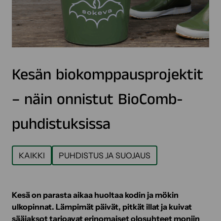
Kesän biokomppausprojektit
– näin onnistut BioComb-
puhdistuksissa
KAIKKI
PUHDISTUS JA SUOJAUS
Kesä on parasta aikaa huoltaa kodin ja mökin
ulkopinnat. Lämpimät päivät, pitkät illat ja kuivat
sääjaksot tarjoavat erinomaiset olosuhteet moniin