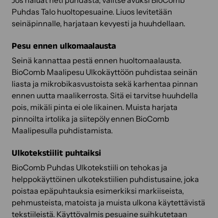
Jos haluat heti puhdasta, valitse avuksi BioComb
Puhdas Talo huoltopesuaine. Liuos levitetään
seinäpinnalle, harjataan kevyesti ja huuhdellaan.
Pesu ennen ulkomaalausta
Seinä kannattaa pestä ennen huoltomaalausta.
BioComb Maalipesu Ulkokäyttöön puhdistaa seinän
liasta ja mikrobikasvustoista sekä karhentaa pinnan
ennen uutta maalikerrosta. Sitä ei tarvitse huuhdella
pois, mikäli pinta ei ole likainen. Muista harjata
pinnoilta irtolika ja siitepöly ennen BioComb
Maalipesulla puhdistamista.
Ulkotekstiilit puhtaiksi
BioComb Puhdas Ulkotekstiili on tehokas ja
helppokäyttöinen ulkotekstiilien puhdistusaine, joka
poistaa epäpuhtauksia esimerkiksi markiiseista,
pehmusteista, matoista ja muista ulkona käytettävistä
tekstiileistä. Käyttövalmis pesuaine suihkutetaan