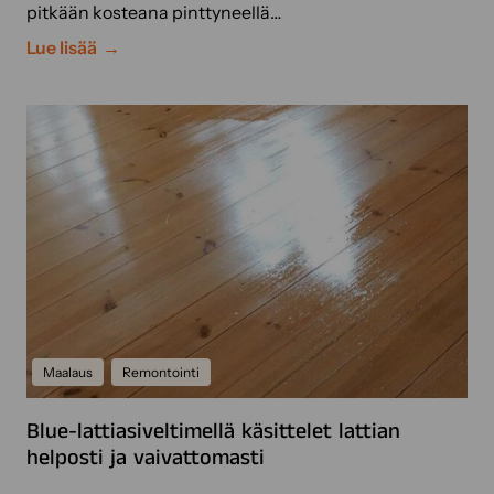
pitkään kosteana pinttyneellä…
V
Lue lisää
e
n
e
e
n
p
u
h
d
i
s
t
Maalaus
Remontointi
u
s
Blue-lattiasiveltimellä käsittelet lattian
–
helposti ja vaivattomasti
v