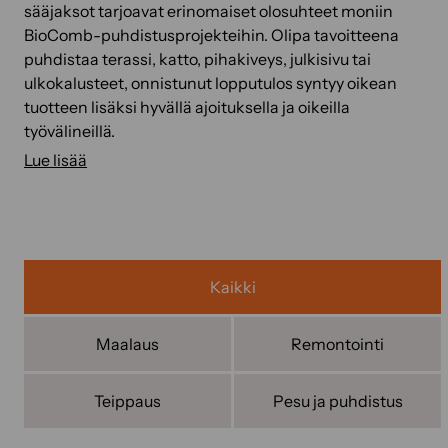
sääjaksot tarjoavat erinomaiset olosuhteet moniin
BioComb-puhdistusprojekteihin. Olipa tavoitteena
puhdistaa terassi, katto, pihakiveys, julkisivu tai
ulkokalusteet, onnistunut lopputulos syntyy oikean
tuotteen lisäksi hyvällä ajoituksella ja oikeilla
työvälineillä.
Lue lisää
Kaikki
Maalaus
Remontointi
Teippaus
Pesu ja puhdistus