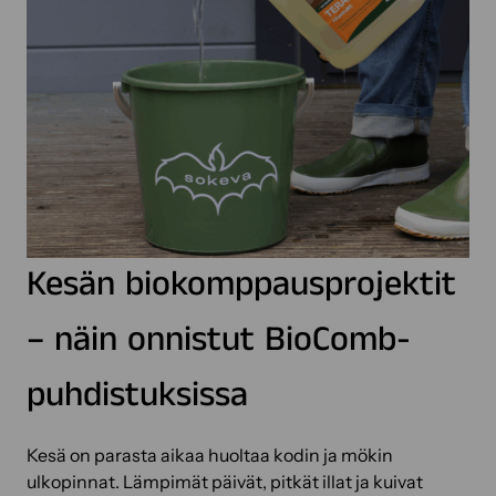
Kesän biokomppausprojektit
– näin onnistut BioComb-
puhdistuksissa
Kesä on parasta aikaa huoltaa kodin ja mökin
ulkopinnat. Lämpimät päivät, pitkät illat ja kuivat