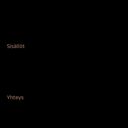
Maalaustarvikkeet
Remontointi
Teipit ja suojaaminen
Kiinteistön puhdistus ja suojaus
Sisällöt
Sokeva tarina
BioComb
Vinkit ja uutiset
Mediapankki
Yhteys
Verkkokauppa
Myynti ja asiakaspalvelu
Löydä jälleenmyyjä