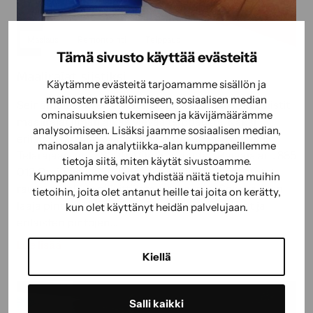
k
a
s
p
e
Maalaus
Remontointi
Teippaus
e
s
Tämä sivusto käyttää evästeitä
t
s
Maalirajat siistiksi
o
a
Käytämme evästeitä tarjoamamme sisällön ja
i
mainosten räätälöimiseen, sosiaalisen median
p
Seinämaalauksen oivalliset apulaiset, joilla saat siistit
n
ominaisuuksien tukemiseen ja kävijämäärämme
o
maalirajat ilman aikaa vievää teippausta. Kaksi
n
analysoimiseen. Lisäksi jaamme sosiaalisen median,
h
erilaista rajaustyövälinettä jokaiseen tarpeeseen.
i
mainosalan ja analytiikka-alan kumppaneillemme
j
Telarajaaja art. 831 000 Ominaisuudet: Rajaaja art. 885
s
tietoja siitä, miten käytät sivustoamme.
a
012 Ominaisuudet: Jälleenmyynti: Hyvinvarustetut
s
Kumppanimme voivat yhdistää näitä tietoja muihin
t
rauta-,maali- ja päivittäistavarakaupat. Sokeva Oy:n
tietoihin, joita olet antanut heille tai joita on kerätty,
a
ö
laaja pintavalikoima kattaa maalaustarvikkeet ja
kun olet käyttänyt heidän palvelujaan.
i
erilaisten pintojen…
l
M
Lue lisää
l
Kiellä
a
ä
a
o
l
n
Salli kaikki
i