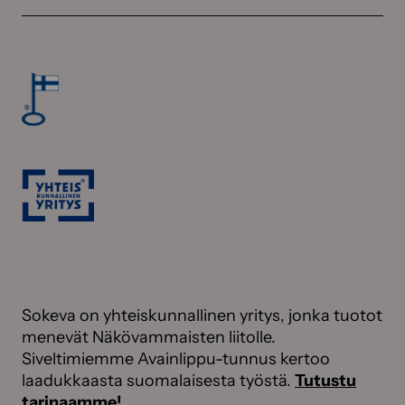
i
t
e
v
l
e
u
t
l
t
a
t
u
t
i
a
s
n
h
e
l
Sokeva on yhteiskunnallinen yritys, jonka tuotot
p
menevät Näkövammaisten liitolle.
o
Siveltimiemme Avainlippu-tunnus kertoo
s
laadukkaasta suomalaisesta työstä.
Tutustu
t
tarinaamme!