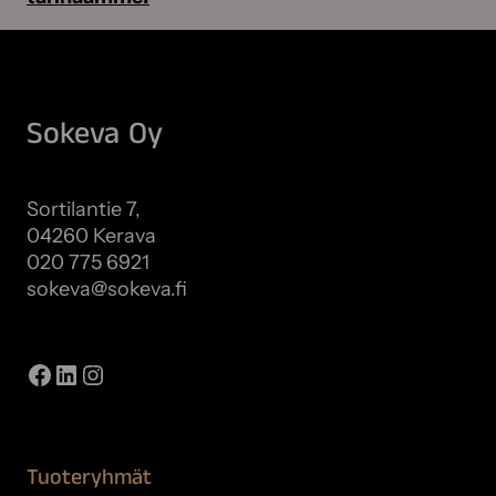
i
j
a
v
a
Sokeva Oy
i
v
a
Sortilantie 7,
t
04260 Kerava
t
020 775 6921
o
sokeva@sokeva.fi
m
Näytä kaikki yhteystiedot
a
s
Facebook
LinkedIn
Instagram
t
i
Tuoteryhmät