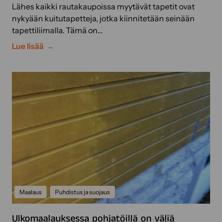
Lähes kaikki rautakaupoissa myytävät tapetit ovat
nykyään kuitutapetteja, jotka kiinnitetään seinään
tapettiliimalla. Tämä on…
H
Lue lisää
e
l
p
o
m
p
a
a
k
u
i
n
Maalaus
Puhdistus ja suojaus
k
o
Ulkomaalauksessa pohjatöillä on väliä