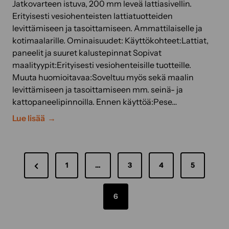
i
Jatkovarteen istuva, 200 mm leveä lattiasivellin.
n
Erityisesti vesiohenteisten lattiatuotteiden
k
levittämiseen ja tasoittamiseen. Ammattilaiselle ja
i
kotimaalarille. Ominaisuudet: Käyttökohteet:Lattiat,
t
paneelit ja suuret kalustepinnat Sopivat
t
maalityypit:Erityisesti vesiohenteisille tuotteille.
e
Muuta huomioitavaa:Soveltuu myös sekä maalin
h
levittämiseen ja tasoittamiseen mm. seinä- ja
o
kattopaneelipinnoilla. Ennen käyttöä:Pese…
k
B
Lue lisää
k
l
a
u
a
A
e
s
P
1
…
3
4
5
-
e
r
l
r
e
a
e
6
n
t
t
v
v
t
a
i
i