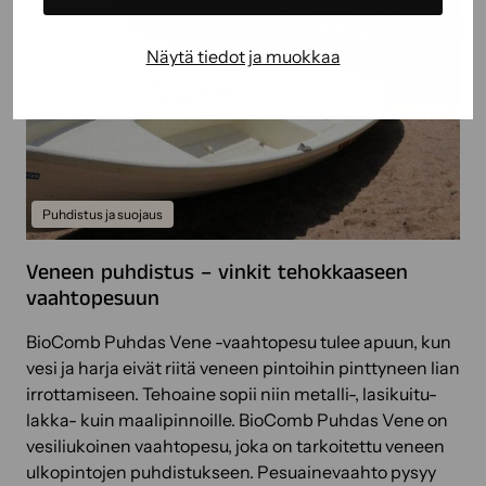
v
r
ä
a
Näytä tiedot ja muokkaa
l
j
i
a
ä
t
s
i
i
Puhdistus ja suojaus
s
t
Veneen puhdistus – vinkit tehokkaaseen
i
vaahtopesuun
k
s
BioComb Puhdas Vene -vaahtopesu tulee apuun, kun
i
vesi ja harja eivät riitä veneen pintoihin pinttyneen lian
irrottamiseen. Tehoaine sopii niin metalli-, lasikuitu-
lakka- kuin maalipinnoille. BioComb Puhdas Vene on
vesiliukoinen vaahtopesu, joka on tarkoitettu veneen
ulkopintojen puhdistukseen. Pesuainevaahto pysyy