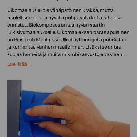
s
k
Ulkomaalaus ei ole vähäpätöinen urakka, mutta
a
huolellisuudella ja hyvällä pohjatyöllä kuka tahansa
a
onnistuu. Biokomppaus antaa hyvän startin
n
julkisivumaalaukselle. Ulkomaalaksen paras apulainen
!
on BioComb Maalipesu Ulkokäyttöön, joka puhdistaa
N
ja karhentaa vanhan maalipinnan. Lisäksi se antaa
ä
suojaa homeita ja muita mikrobikasvustoja vastaan….
i
U
Lue lisää
n
l
o
k
n
o
n
m
i
a
s
a
t
l
u
a
t
u
t