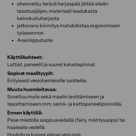
ohennettu, terävä harjaspää jättää sileän
tasoitusjäljen, materiaali laadukasta
keinokuituharjasta
jatkovarsi kiinnitys mahdollistaa ergonomisen
työasennon
Avainlipputuote
Käyttökohteet:
Lattiat, paneelit ja suuret kalustepinnat
Sopivat maalityypit:
Erityisesti vesiohenteisille tuotteille.
Muuta huomioitavaa:
Soveltuu myös sekä maalin levittämiseen ja
tasoittamiseen mm. seinä- ja kattopaneelipinnoilla.
Ennen käyttöä:
Pese miedolla saippuavedellä (fairy, mäntysuopa) tai
haalealla vedellä.
Huuhdo ja kuivaa valuva vesi pois.