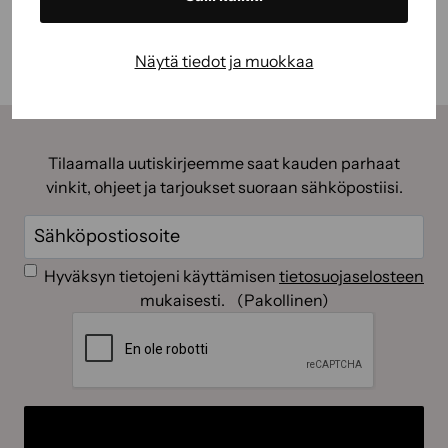
Näytä tiedot ja muokkaa
Tilaamalla uutiskirjeemme saat kauden parhaat
vinkit, ohjeet ja tarjoukset suoraan sähköpostiisi.
Sähköposti
(Pakollinen)
Suostumus
(Pakollinen)
Hyväksyn tietojeni käyttämisen
tietosuojaselosteen
mukaisesti.
(Pakollinen)
CAPTCHA