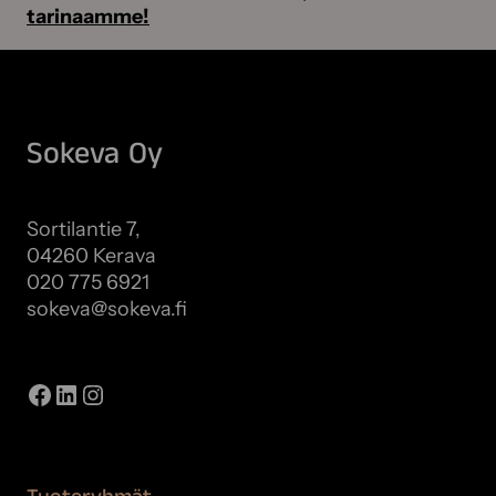
tarinaamme!
Sokeva Oy
Sortilantie 7,
04260 Kerava
020 775 6921
sokeva@sokeva.fi
Näytä kaikki yhteystiedot
Facebook
LinkedIn
Instagram