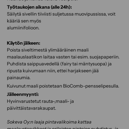
Työtaukojen aikana (alle 24h):
Säilytä sivellin tiiviisti suljetussa muovipussissa, voit
kääriä sen myös
alumiinifolioon.
Käytön jälkeen:
Poista siveltimestä ylimääräinen maali
maalauslaatikon laitaa vasten tai esim. suojapaperiin.
Puhdista saippuavedellä (fairy tai mäntysuopa) ja
ripusta kuivumaan niin, ettei harjakseen jää
painaumia.
Kuivunut maali poistetaan BioComb-pensselipesulla.
Jälleenmyynti:
Hyvinvarustetut rauta-,maali- ja
päivittäistavarakaupat.
Sokeva Oy:n laaja pintavalikoima kattaa
maalaustarvikkeet ja erilaisten pintojen puhdistus- ja