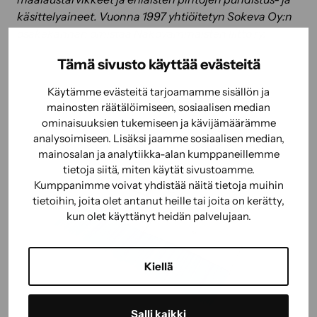
käsittelyaineet. Vuonna 1997 yhtiöitetyn Sokeva Oy:n
osakekannan omistaa Näkövammaisten liitto ry.
Tämä sivusto käyttää evästeitä
Käytämme evästeitä tarjoamamme sisällön ja
mainosten räätälöimiseen, sosiaalisen median
ominaisuuksien tukemiseen ja kävijämäärämme
analysoimiseen. Lisäksi jaamme sosiaalisen median,
mainosalan ja analytiikka-alan kumppaneillemme
tietoja siitä, miten käytät sivustoamme.
Kumppanimme voivat yhdistää näitä tietoja muihin
tietoihin, joita olet antanut heille tai joita on kerätty,
kun olet käyttänyt heidän palvelujaan.
Kiellä
Salli kaikki