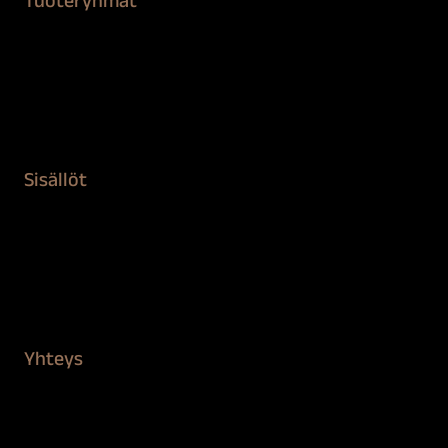
Tuoteryhmät
Maalaustarvikkeet
Remontointi
Teipit ja suojaaminen
Kiinteistön puhdistus ja suojaus
Sisällöt
Sokeva tarina
BioComb
Vinkit ja uutiset
Mediapankki
Yhteys
Verkkokauppa
Myynti ja asiakaspalvelu