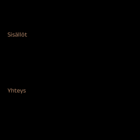
Teipit ja suojaaminen
Kiinteistön puhdistus ja suojaus
Sisällöt
Sokeva tarina
BioComb
Vinkit ja uutiset
Mediapankki
Yhteys
Verkkokauppa
Myynti ja asiakaspalvelu
Löydä jälleenmyyjä
BioComb-tekijät
Tietosuojaseloste