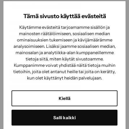
4 litran astia, tuotenro: BC130024
Tämä sivusto käyttää evästeitä
BioComb Puhdas Katto 1l ja 5l
Käytämme evästeitä tarjoamamme sisällön ja
– käyttö kuten BioComb Puhdas Katto Extra
mainosten räätälöimiseen, sosiaalisen median
Strong
ominaisuuksien tukemiseen ja kävijämäärämme
– miedompi liuos
analysoimiseen. Lisäksi jaamme sosiaalisen median,
– riittoisuus laimennettuna 15–20 m2 / 1 litran
mainosalan ja analytiikka-alan kumppaneillemme
pakkaus
tietoja siitä, miten käytät sivustoamme.
– riittoisuus laimennettuna 75–90 m2 / 5 litran
Kumppanimme voivat yhdistää näitä tietoja muihin
pakkaus
tietoihin, joita olet antanut heille tai joita on kerätty,
kun olet käyttänyt heidän palvelujaan.
1 litran astia, tuotenro: IM202202
5 litran astia, tuotenro: IM202203
Kiellä
Jälleenmyynti:
Hyvinvarustetut rauta-, maali- ja
Salli kaikki
päivittäistavarakaupat.