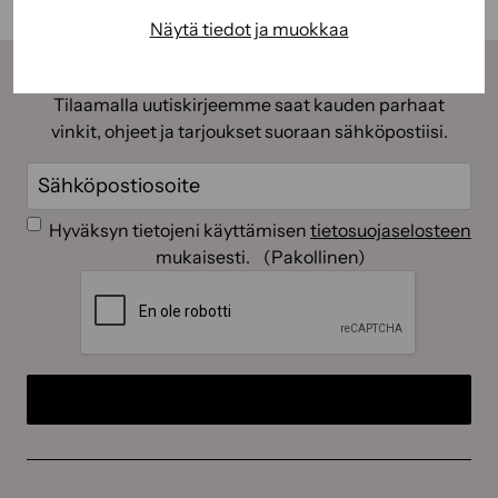
Näytä tiedot ja muokkaa
Tilaamalla uutiskirjeemme saat kauden parhaat
vinkit, ohjeet ja tarjoukset suoraan sähköpostiisi.
Sähköposti
(Pakollinen)
Suostumus
(Pakollinen)
Hyväksyn tietojeni käyttämisen
tietosuojaselosteen
mukaisesti.
(Pakollinen)
CAPTCHA