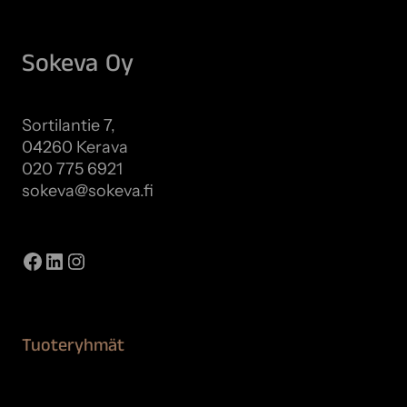
Sokeva Oy
Sortilantie 7,
04260 Kerava
020 775 6921
sokeva@sokeva.fi
Näytä kaikki yhteystiedot
Facebook
LinkedIn
Instagram
Tuoteryhmät
Maalaustarvikkeet
Remontointi