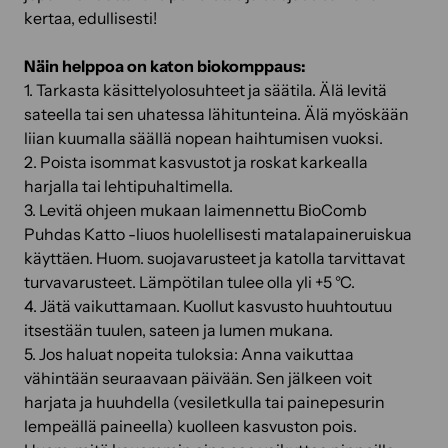
kertaa, edullisesti!
Näin helppoa on katon biokomppaus:
1. Tarkasta käsittelyolosuhteet ja säätila. Älä levitä
sateella tai sen uhatessa lähitunteina. Älä myöskään
liian kuumalla säällä nopean haihtumisen vuoksi.
2. Poista isommat kasvustot ja roskat karkealla
harjalla tai lehtipuhaltimella.
3. Levitä ohjeen mukaan laimennettu BioComb
Puhdas Katto -liuos huolellisesti matalapaineruiskua
käyttäen. Huom. suojavarusteet ja katolla tarvittavat
turvavarusteet. Lämpötilan tulee olla yli +5 °C.
4. Jätä vaikuttamaan. Kuollut kasvusto huuhtoutuu
itsestään tuulen, sateen ja lumen mukana.
5. Jos haluat nopeita tuloksia: Anna vaikuttaa
vähintään seuraavaan päivään. Sen jälkeen voit
harjata ja huuhdella (vesiletkulla tai painepesurin
lempeällä paineella) kuolleen kasvuston pois.