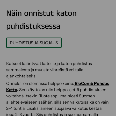
Näin onnistut katon
puhdistuksessa
PUHDISTUS JA SUOJAUS
Katseet kääntyvät katoille ja katon puhdistus
sammalesta ja muusta vihreästä voi tulla
ajankohtaiseksi.
Onneksi on olemassa helppo keino:
BioComb Puhdas
Katto
.
Sen käyttö on niin helppoa, että puhdistuksen
voi tehdä itsekin. Tuote sopii mainiosti Suomen
ailahtelevaiseen säähän, sillä sen vaikutusaika on vain
2-4 tuntia. Lisäksi aineen suojaava vaikutus kestää
jopa 2–3 vuotta. Siis puhdistus ja suojaus samalla