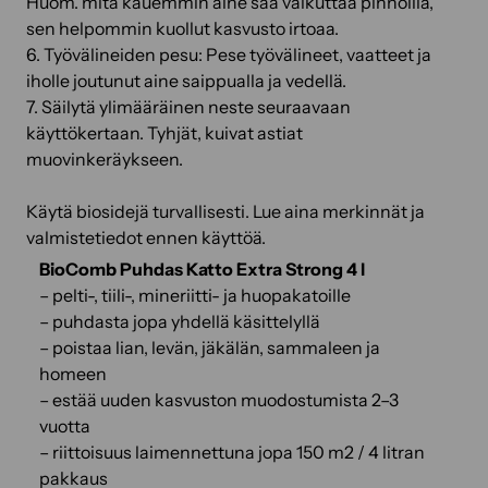
Huom. mitä kauemmin aine saa vaikuttaa pinnoilla,
sen helpommin kuollut kasvusto irtoaa.
6. Työvälineiden pesu: Pese työvälineet, vaatteet ja
iholle joutunut aine saippualla ja vedellä.
7. Säilytä ylimääräinen neste seuraavaan
käyttökertaan. Tyhjät, kuivat astiat
muovinkeräykseen.
Käytä biosidejä turvallisesti. Lue aina merkinnät ja
valmistetiedot ennen käyttöä.
BioComb Puhdas Katto Extra Strong 4 l
– pelti-, tiili-, mineriitti- ja huopakatoille
– puhdasta jopa yhdellä käsittelyllä
– poistaa lian, levän, jäkälän, sammaleen ja
homeen
– estää uuden kasvuston muodostumista 2–3
vuotta
– riittoisuus laimennettuna jopa 150 m2 / 4 litran
pakkaus