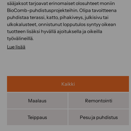
sääjaksot tarjoavat erinomaiset olosuhteet moniin
BioComb-puhdistusprojekteihin. Olipa tavoitteena
puhdistaa terassi, katto, pihakiveys, julkisivu tai
ulkokalusteet, onnistunut lopputulos syntyy oikean
tuotteen lisäksi hyvällä ajoituksella ja oikeilla
työvälineillä.
Lue lisää
Kaikki
Maalaus
Remontointi
Teippaus
Pesu ja puhdistus