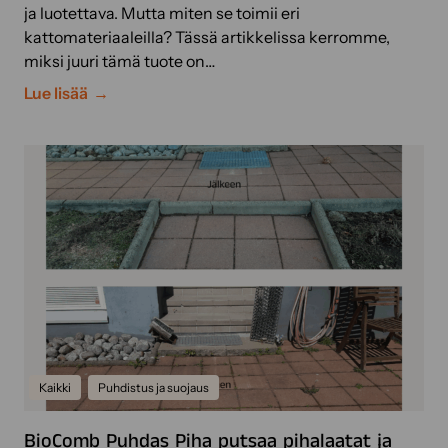
ja luotettava. Mutta miten se toimii eri
kattomateriaaleilla? Tässä artikkelissa kerromme,
miksi juuri tämä tuote on…
P
Lue lisää
u
h
d
a
s
K
a
t
t
o
E
x
Kaikki
Puhdistus ja suojaus
t
r
BioComb Puhdas Piha putsaa pihalaatat ja