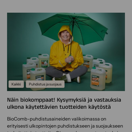
k
a
e
r
s
a
ä
s
k
a
u
i
n
k
t
a
o
v
o
u
n
o
d
Kaikki
Puhdistus ja suojaus
e
s
Näin biokomppaat! Kysymyksiä ja vastauksia
t
ulkona käytettävien tuotteiden käytöstä
a
–
BioComb-puhdistusaineiden valikoimassa on
s
erityisesti ulkopintojen puhdistukseen ja suojaukseen
e