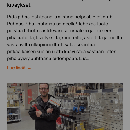
a
kiveykset
S
t
Pidä pihasi puhtaana ja siistinä helposti BioComb
r
Puhdas Piha -puhdistusaineella! Tehokas tuote
o
poistaa tehokkaasti levän, sammaleen ja homeen
n
pihalaatoilta, kivetyksiltä, muureilta, asfaltilta ja muilta
g
vastaavilta ulkopinnoilta. Lisäksi se antaa
–
pitkäaikaisen suojan uutta kasvustoa vastaan, joten
T
piha pysyy puhtaana pidempään. Lue…
e
B
Lue lisää
h
i
o
o
k
C
a
o
s
m
p
b
u
P
h
u
d