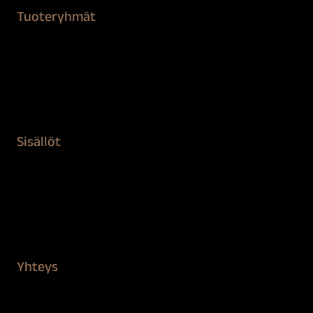
Tuoteryhmät
Maalaustarvikkeet
Remontointi
Teipit ja suojaaminen
Kiinteistön puhdistus ja suojaus
Sisällöt
Sokeva tarina
BioComb
Vinkit ja uutiset
Mediapankki
Yhteys
Verkkokauppa