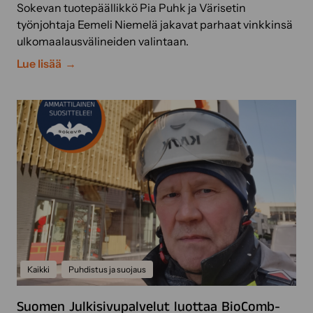
u
Sokevan tuotepäällikkö Pia Puhk ja Värisetin
s
työnjohtaja Eemeli Niemelä jakavat parhaat vinkkinsä
r
ulkomaalausvälineiden valintaan.
a
N
Lue lisää
k
ä
e
i
n
n
t
o
u
n
u
n
l
i
u
s
o
t
t
u
t
t
a
u
Kaikki
Puhdistus ja suojaus
m
l
u
k
Suomen Julkisivupalvelut luottaa BioComb-
k