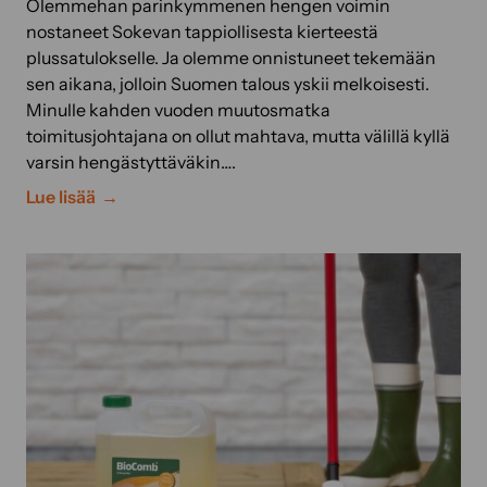
Olemmehan parinkymmenen hengen voimin
t
o
u
nostaneet Sokevan tappiollisesta kierteestä
a
i
s
plussatulokselle. Ja olemme onnistuneet tekemään
r
s
?
sen aikana, jolloin Suomen talous yskii melkoisesti.
k
s
Minulle kahden vuoden muutosmatka
o
a
toimitusjohtajana on ollut mahtava, mutta välillä kyllä
i
t
varsin hengästyttäväkin….
t
o
t
J
Lue lisää
d
a
u
e
a
h
l
?
l
l
a
a
n
p
p
i
a
t
i
k
k
ä
k
ä
a