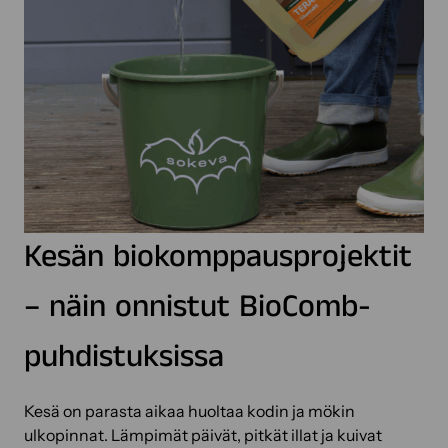
Kesän biokomppausprojektit
– näin onnistut BioComb-
puhdistuksissa
Kesä on parasta aikaa huoltaa kodin ja mökin
ulkopinnat. Lämpimät päivät, pitkät illat ja kuivat