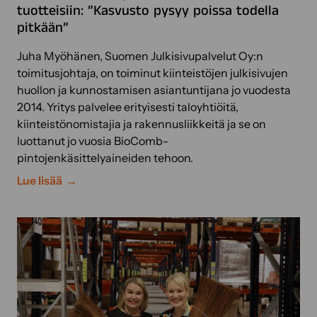
o
tuotteisiin: ”Kasvusto pysyy poissa todella
s
m
pitkään”
e
a
s
a
Juha Myöhänen, Suomen Julkisivupalvelut Oy:n
t
l
toimitusjohtaja, on toiminut kiinteistöjen julkisivujen
a
a
huollon ja kunnostamisen asiantuntijana jo vuodesta
–
u
2014. Yritys palvelee erityisesti taloyhtiöitä,
S
k
kiinteistönomistajia ja rakennusliikkeitä ja se on
o
s
luottanut jo vuosia BioComb-
k
e
pintojenkäsittelyaineiden tehoon.
e
s
v
S
Lue lisää
s
a
u
a
j
o
–
a
m
a
P
e
s
u
n
i
u
J
a
i
u
n
l
l