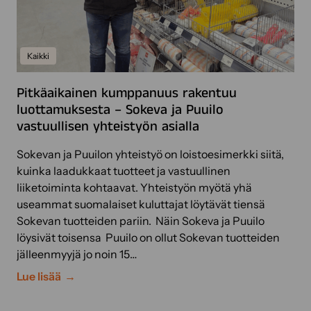
h
i
d
s
a
t
s
Kaikki
u
P
s
i
Pitkäaikainen kumppanuus rakentuu
k
h
luottamuksesta – Sokeva ja Puuilo
a
a
vastuullisen yhteistyön asialla
i
p
k
u
Sokevan ja Puuilon yhteistyö on loistoesimerkki siitä,
i
t
kuinka laadukkaat tuotteet ja vastuullinen
l
s
liiketoiminta kohtaavat. Yhteistyön myötä yhä
l
a
useammat suomalaiset kuluttajat löytävät tiensä
e
a
Sokevan tuotteiden pariin. Näin Sokeva ja Puuilo
k
p
löysivät toisensa Puuilo on ollut Sokevan tuotteiden
a
i
jälleenmyyjä jo noin 15…
t
h
t
P
Lue lisää
a
o
i
l
m
t