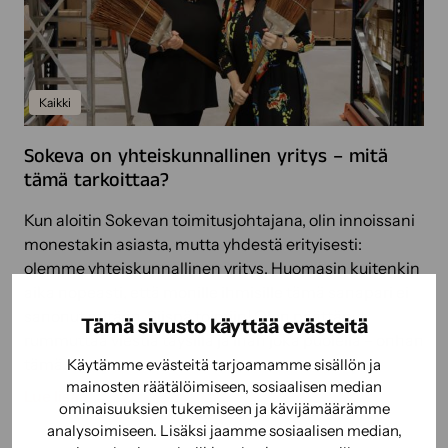
t
o
k
u
v
i
n
a
s
t
s
i
Kaikki
i
t
v
j
u
u
Sokeva on yhteiskunnallinen yritys – mitä
o
u
p
tämä tarkoittaa?
i
l
a
d
l
l
Kun aloitin Sokevan toimitusjohtajana, olin innoissani
e
i
v
monestakin asiasta, mutta yhdestä erityisesti:
n
s
e
olemme yhteiskunnallinen yritys. Huomasin kuitenkin
v
e
l
aika nopeasti, että monille ihmisille tämä sanapari ei
i
n
u
sanonut mitään. Siispä toimiin! Olen päättänyt
n
Tämä sivusto käyttää evästeitä
y
t
rummuttaa viestiä täysillä ja ihan joka puolella – onhan
k
h
l
tämä…
Käytämme evästeitä tarjoamamme sisällön ja
i
t
u
mainosten räätälöimiseen, sosiaalisen median
t
S
Lue lisää
e
o
ominaisuuksien tukemiseen ja kävijämäärämme
o
o
i
t
analysoimiseen. Lisäksi jaamme sosiaalisen median,
i
k