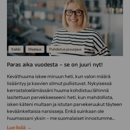
v
p
a
p
n
a
s
a
u
m
u
a
n
l
Kaikki
Maalaus
Puhdistus ja suojaus
n
l
a
a
Paras aika vuodesta – se on juuri nyt!
n
u
l
Keväthuuma iskee minuun heti, kun valon määrä
k
lisääntyy ja kasvien silmut pullistuvat. Nykyisessä
o
kerrostaloelämässäni huuma kohdistuu lähinnä
t
lasitettuun parvekkeeseeni: heti, kun mahdollista,
i
isken käteni multaan ja istutan parvekeruukut täyteen
l
keväänkeltaisia narsisseja. Enkä suinkaan ole
a
huumassani yksin – me suomalaiset innostumme…
t
P
Lue lisää