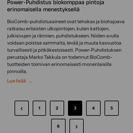
Power-Puhdistus biokomppaa pintoja
!
erinomaisella menestyksellä
K
y
BioComb-puhdistusaineet ovat tehokas ja biohajoava
s
ratkaisu erilaisten ulkopintojen, kuten kattojen,
y
julkisivujen ja rännien, puhdistukseen. Niiden avulla
m
voidaan poistaa sammalta, levää ja muuta kasvustoa
y
turvallisesti ja pitkäkestoisesti. Power-Puhdistuksen
k
perustaja Marko Takkula on todennut BioComb-
s
tuotteiden toimivan erinomaisesti monenlaisilla
i
pinnoilla.
ä
P
Lue lisää
j
o
a
w
v
A
e
a
P
1
2
3
4
5
r
s
r
-
r
t
P
N
e
6
a
u