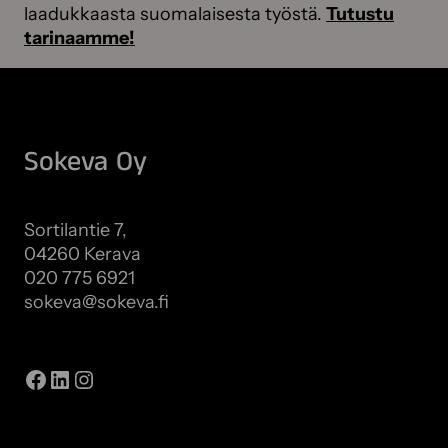
m
laadukkaasta suomalaisesta työstä.
Tutustu
s
e
tarinaamme!
t
n
ä
e
s
t
y
Sokeva Oy
k
s
e
Sortilantie 7,
l
04260 Kerava
l
020 775 6921
ä
sokeva@sokeva.fi
Näytä kaikki yhteystiedot
Facebook
LinkedIn
Instagram