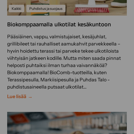
n
!
”
Kaikki
Puhdistus ja suojaus
N
ä
Biokomppaamalla ulkotilat kesäkuntoon
i
n
Pääsiäinen, vappu, valmistujaiset, kesäjuhlat,
k
grillibileet tai rauhalliset aamukahvit parvekkeella –
ä
hyvin hoidettu terassi tai parveke tekee ulkotiloista
ä
viihtyisän jatkeen kodille. Mutta miten saada pinnat
n
helposti puhtaiksi ilman turhaa vaivannäköä?
s
Biokomppaamalla! BioComb-tuotteilla, kuten
i
Terassipesulla, Markiisipesulla ja Puhdas Talo -
m
puhdistusaineella putsaat ulkotilat…
m
B
Lue lisää
e
i
S
o
o
k
k
o
e
m