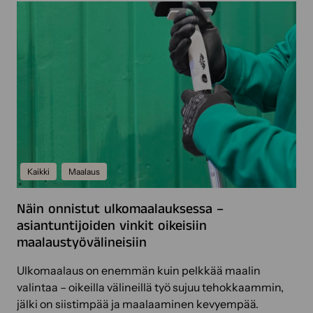
a
a
k
a
t
ä
t
e
a
a
r
i
t
i
k
j
a
a
a
a
i
k
l
n
i
e
e
v
i
n
Kaikki
Maalaus
e
l
k
y
l
u
Näin onnistut ulkomaalauksessa –
k
e
m
asiantuntijoiden vinkit oikeisiin
s
p
maalaustyövälineisiin
e
p
t
a
Ulkomaalaus on enemmän kuin pelkkää maalin
n
valintaa – oikeilla välineillä työ sujuu tehokkaammin,
u
jälki on siistimpää ja maalaaminen kevyempää.