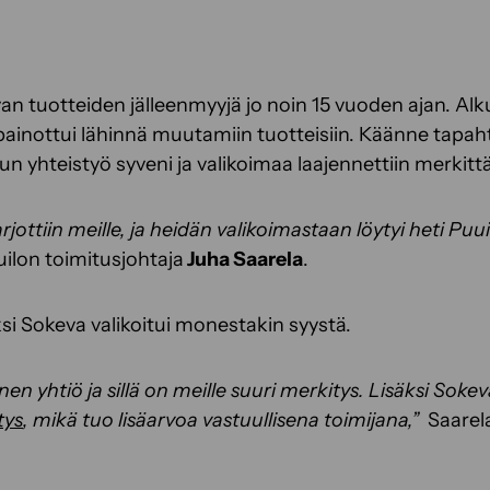
an tuotteiden jälleenmyyjä jo noin 15 vuoden ajan. Alk
a painottui lähinnä muutamiin tuotteisiin. Käänne tapah
kun yhteistyö syveni ja valikoimaa laajennettiin merkitt
jottiin meille, ja heidän valikoimastaan löytyi heti Puui
ilon toimitusjohtaja
Juha Saarela
.
i Sokeva valikoitui monestakin syystä.
n yhtiö ja sillä on meille suuri merkitys. Lisäksi Soke
tys
, mikä tuo lisäarvoa vastuullisena toimijana,”
Saarela