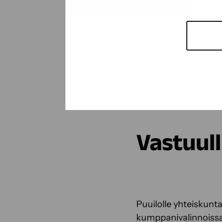
Laatu ja tunnettuus 
kertoo, että Sokevan
ostoskoreissa.
”Myynti kasvaa hyvin
tuotteet, tunnettu br
Vastuul
Puuilolle yhteiskunt
kumppanivalinnoiss