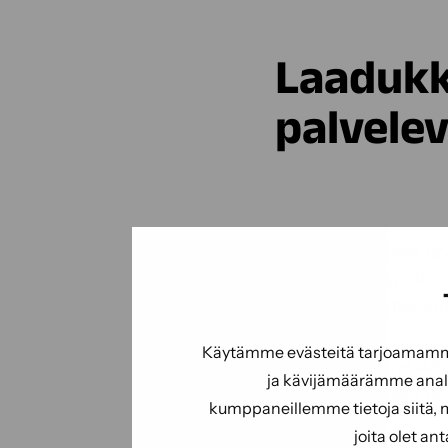
Laadukk
palvelev
Sokevan tuotteet täy
tarpeisiin. Myymälöi
BioComb-kiinteistön
Käytämme evästeitä tarjoamamme 
”Me tarvitsimme laad
ja kävijämäärämme analy
Sokevan tuotteet vas
kumppaneillemme tietoja siitä, 
joita olet an