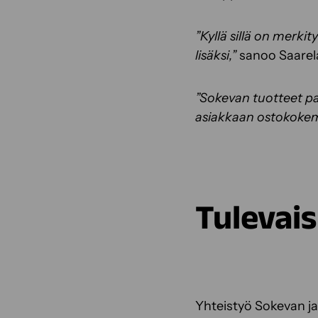
”Kyllä sillä on merki
lisäksi,”
sanoo Saarela
”Sokevan tuotteet pa
asiakkaan ostokokemus
Tulevais
Yhteistyö Sokevan ja 