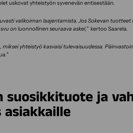
et uskovat yhteistyön syvenevän entisestään.
vasti valikoiman laajentamista. Jos Sokevan tuotteet
asvu on luonnollinen seuraava askel,”
kertoo Saarela.
, miksei yhteistyö kasvaisi tulevaisuudessa. Päinvasto
a.”
n suosikkituote ja va
 asiakkaille