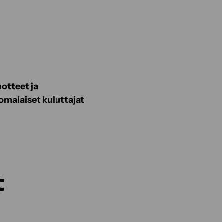
uotteet ja
omalaiset kuluttajat
t