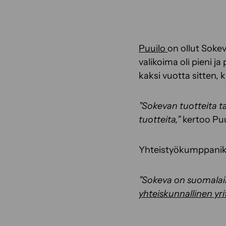
Puuilo
on ollut Sokev
valikoima oli pieni j
kaksi vuotta sitten, 
”Sokevan tuotteita tar
tuotteita,”
kertoo Puu
Yhteistyökumppaniks
”Sokeva on suomalaine
yhteiskunnallinen yri