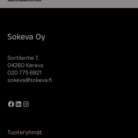
Sokeva Oy
Sortilantie 7,
04260 Kerava
020 775 6921
sokeva@sokeva.fi
Näytä kaikki yhteystiedot
Facebook
LinkedIn
Instagram
Tuoteryhmät