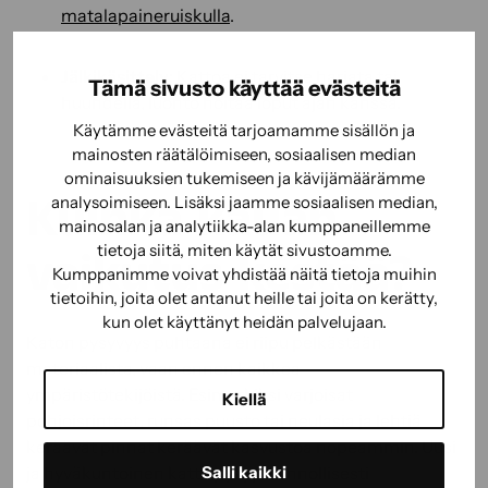
matalapaineruiskulla
.
Jälkikäsittely
: Kattoa ei tarvitse harjata tai
Tämä sivusto käyttää evästeitä
huuhdella, luonto hoitaa loput ajan kanssa.
Käytämme evästeitä tarjoamamme sisällön ja
mainosten räätälöimiseen, sosiaalisen median
ominaisuuksien tukemiseen ja kävijämäärämme
Kuinka kauan
analysoimiseen. Lisäksi jaamme sosiaalisen median,
mainosalan ja analytiikka-alan kumppaneillemme
vaikutus kestää?
tietoja siitä, miten käytät sivustoamme.
Kumppanimme voivat yhdistää näitä tietoja muihin
tietoihin, joita olet antanut heille tai joita on kerätty,
kun olet käyttänyt heidän palvelujaan.
Katon pysyvyys puhtaana ei riipu pelkästään
materiaalista, vaan ennen kaikkea
ympäristötekijöistä. Esimerkiksi varjoisat
Kiellä
pohjoisrinteet, runsas puusto tai neulasia ja lehtiä
keräävät pinnat keräävät kasvustoa nopeammin. Uusi
ja hyväkuntoinen katto pysyy luonnollisesti
Salli kaikki