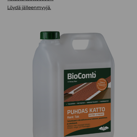
Löydä jälleenmyyjä.