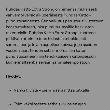
Puhdas Katto Extra Strong
on nimensä mukaisesti
vahvempi versio alkuperäisestä
Puhdas Katto
-
puhdistusaineesta. Sen vaikutus perustuu tiivistettyyn
koostumukseen, joka pureutuu syvälle kasvuston
rakenteisiin. Puhdas Katto Extra Strong -tuotteen
pitkävaikutteinen teho hidastaa tehokkaasti
sammaleen ja levän uudelleenkasvua jopa useiden
vuosien ajan, tehden siitä erinomaisen katon
puhdistusaineen niin tehokkaaseen katonpesuun
kuin ennaltaehkäisevään sammaleenpoistoon.
Hyödyt:
Vahva tiiviste = pieni määrä riittää pitkälle
Toimivaksi todettu ratkaisu vuosien ajan