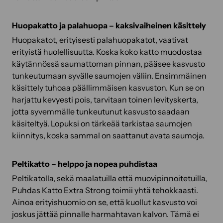
Huopakatto ja palahuopa – kaksivaiheinen käsittely
Huopakatot, erityisesti palahuopakatot, vaativat
erityistä huolellisuutta. Koska koko katto muodostaa
käytännössä saumattoman pinnan, pääsee kasvusto
tunkeutumaan syvälle saumojen väliin. Ensimmäinen
käsittely tuhoaa päällimmäisen kasvuston. Kun se on
harjattu kevyesti pois, tarvitaan toinen levityskerta,
jotta syvemmälle tunkeutunut kasvusto saadaan
käsiteltyä. Lopuksi on tärkeää tarkistaa saumojen
kiinnitys, koska sammal on saattanut avata saumoja.
Peltikatto – helppo ja nopea puhdistaa
Peltikatolla, sekä maalatuilla että muovipinnoitetuilla,
Puhdas Katto Extra Strong toimii yhtä tehokkaasti.
Ainoa erityishuomio on se, että kuollut kasvusto voi
joskus jättää pinnalle harmahtavan kalvon. Tämä ei