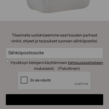
Tilaamalla uutiskirjeemme saat kauden parhaat
vinkit, ohjeet ja tarjoukset suoraan sähköpostiisi.
Sähköposti
(Pakollinen)
Suostumus
(Pakollinen)
Hyväksyn tietojeni käyttämisen
tietosuojaselosteen
mukaisesti.
(Pakollinen)
CAPTCHA