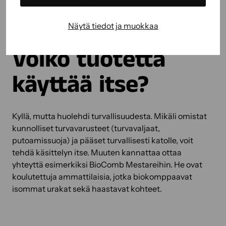
pidempään puhtaana.
Näytä tiedot ja muokkaa
Voiko tuotetta
käyttää itse?
Kyllä, mutta huolehdi turvallisuudesta. Mikäli omistat
kunnolliset turvavarusteet (turvavaljaat,
putoamissuoja) ja pääset turvallisesti katolle, voit
tehdä käsittelyn itse. Muuten kannattaa ottaa
yhteyttä esimerkiksi BioComb Mestareihin. He ovat
koulutettuja ammattilaisia, jotka biokomppaavat
isommat urakat sekä haastavat kohteet.