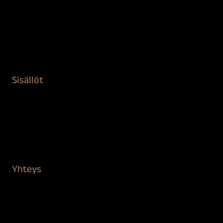
Maalaustarvikkeet
Remontointi
Teipit ja suojaaminen
Kiinteistön puhdistus ja suojaus
Sisällöt
Sokeva tarina
BioComb
Vinkit ja uutiset
Mediapankki
Yhteys
Verkkokauppa
Myynti ja asiakaspalvelu
Löydä jälleenmyyjä