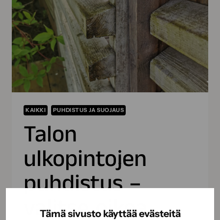
KAIKKI
PUHDISTUS JA SUOJAUS
Talon
ulkopintojen
puhdistus –
valitse oikea
Tämä sivusto käyttää evästeitä