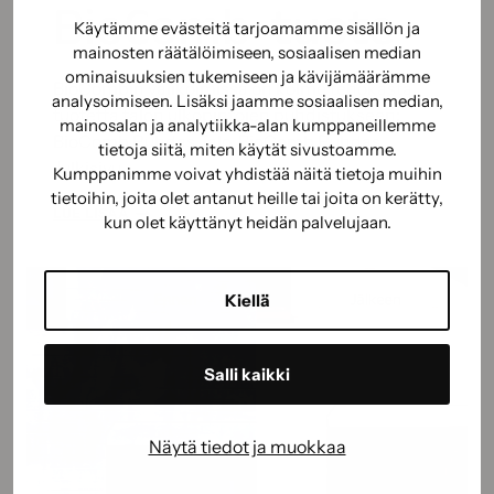
BioComb-tuote
Käytämme evästeitä tarjoamamme sisällön ja
mainosten räätälöimiseen, sosiaalisen median
ominaisuuksien tukemiseen ja kävijämäärämme
BioCombin valikoimissa on kolme tehokasta
analysoimiseen. Lisäksi jaamme sosiaalisen median,
tuotetta talon ulkopintojen puhdistukseen:
mainosalan ja analytiikka-alan kumppaneillemme
BioComb Puhdas Talo, BioComb Puhdas
tietoja siitä, miten käytät sivustoamme.
Julkisivu…
Kumppanimme voivat yhdistää näitä tietoja muihin
tietoihin, joita olet antanut heille tai joita on kerätty,
TALON
LUE LISÄÄ
kun olet käyttänyt heidän palvelujaan.
ULKOPINTOJEN
PUHDISTUS
–
Kiellä
VALITSE
OIKEA
BIOCOMB-
Salli kaikki
TUOTE
Näytä tiedot ja muokkaa