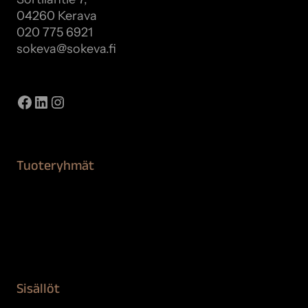
04260 Kerava
020 775 6921
sokeva@sokeva.fi
Näytä kaikki yhteystiedot
Facebook
LinkedIn
Instagram
Tuoteryhmät
Maalaustarvikkeet
Remontointi
Teipit ja suojaaminen
Kiinteistön puhdistus ja suojaus
Sisällöt