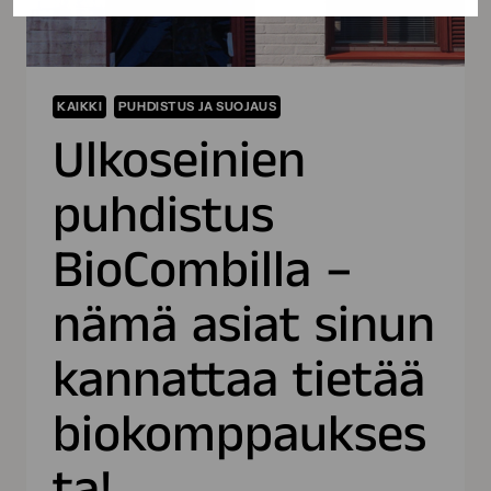
KAIKKI
PUHDISTUS JA SUOJAUS
Ulkoseinien
puhdistus
BioCombilla –
nämä asiat sinun
kannattaa tietää
biokomppaukses
ta!