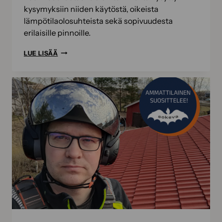
kysymyksiin niiden käytöstä, oikeista
lämpötilaolosuhteista sekä sopivuudesta
erilaisille pinnoille.
NÄIN
LUE LISÄÄ
BIOKOMPPAAT!
KYSYMYKSIÄ
JA
VASTAUKSIA
ULKONA
KÄYTETTÄVIEN
TUOTTEIDEN
KÄYTÖSTÄ