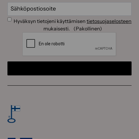
Sähköposti
(Pakollinen)
Suostumus
(Pakollinen)
Hyväksyn tietojeni käyttämisen
tietosuojaselosteen
mukaisesti.
(Pakollinen)
CAPTCHA