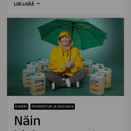
PARAS
LUE LISÄÄ
AIKA
VUODESTA
–
SE
ON
JUURI
NYT!
KAIKKI
PUHDISTUS JA SUOJAUS
Näin