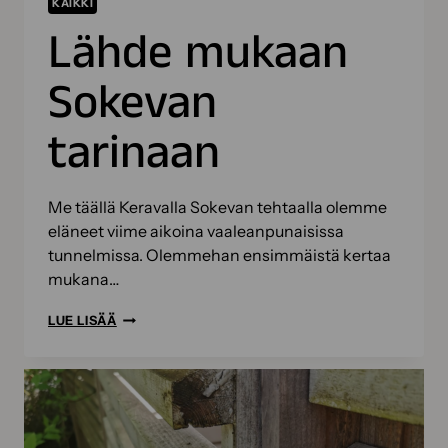
KAIKKI
Lähde mukaan
Sokevan
tarinaan
Me täällä Keravalla Sokevan tehtaalla olemme
eläneet viime aikoina vaaleanpunaisissa
tunnelmissa. Olemmehan ensimmäistä kertaa
mukana…
LÄHDE
LUE LISÄÄ
MUKAAN
SOKEVAN
TARINAAN