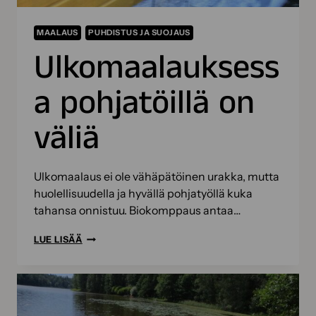
MAALAUS
PUHDISTUS JA SUOJAUS
Ulkomaalauksess
a pohjatöillä on
väliä
Ulkomaalaus ei ole vähäpätöinen urakka, mutta
huolellisuudella ja hyvällä pohjatyöllä kuka
tahansa onnistuu. Biokomppaus antaa…
ULKOMAALAUKSESSA
LUE LISÄÄ
POHJATÖILLÄ
ON
VÄLIÄ