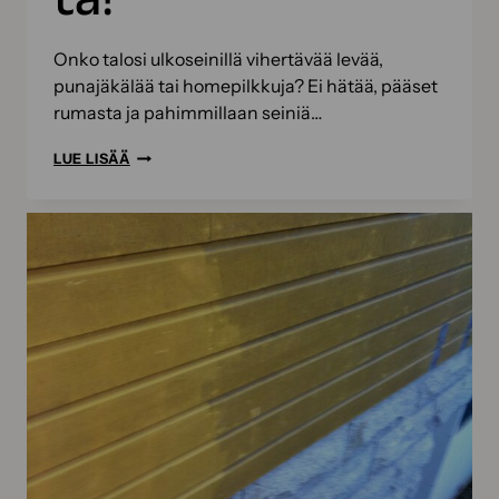
Onko talosi ulkoseinillä vihertävää levää,
punajäkälää tai homepilkkuja? Ei hätää, pääset
rumasta ja pahimmillaan seiniä…
ULKOSEINIEN
LUE LISÄÄ
PUHDISTUS
BIOCOMBILLA
–
NÄMÄ
ASIAT
SINUN
KANNATTAA
TIETÄÄ
BIOKOMPPAUKSESTA!