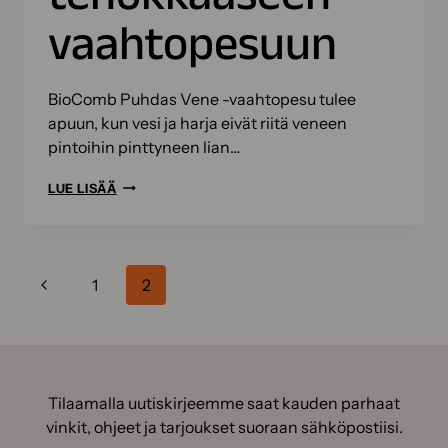
vaahtopesuun
BioComb Puhdas Vene -vaahtopesu tulee
apuun, kun vesi ja harja eivät riitä veneen
pintoihin pinttyneen lian…
VENEEN
LUE LISÄÄ
PUHDISTUS
–
VINKIT
Sivunavigointi
Edellinen
TEHOKKAASEEN
1
2
VAAHTOPESUUN
sivu
Tilaamalla uutiskirjeemme saat kauden parhaat
vinkit, ohjeet ja tarjoukset suoraan sähköpostiisi.