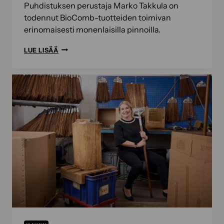
Puhdistuksen perustaja Marko Takkula on
todennut BioComb-tuotteiden toimivan
erinomaisesti monenlaisilla pinnoilla.
POWER-
LUE LISÄÄ
PUHDISTUS
BIOKOMPPAA
PINTOJA
ERINOMAISELLA
MENESTYKSELLÄ