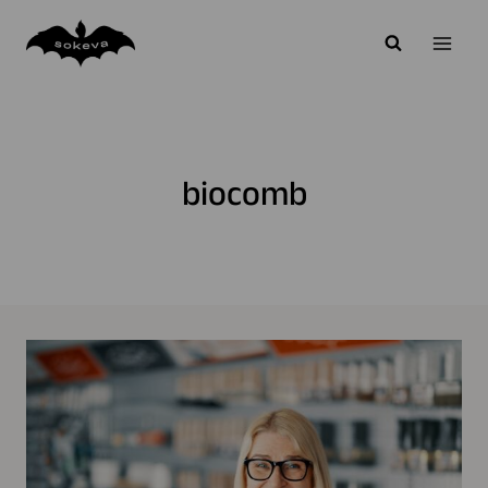
Siirry
sisältöön
biocomb