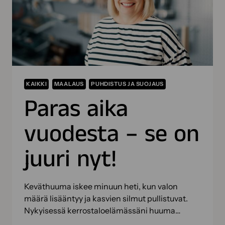
KAIKKI
MAALAUS
PUHDISTUS JA SUOJAUS
Paras aika
vuodesta – se on
juuri nyt!
Keväthuuma iskee minuun heti, kun valon
määrä lisääntyy ja kasvien silmut pullistuvat.
Nykyisessä kerrostaloelämässäni huuma…