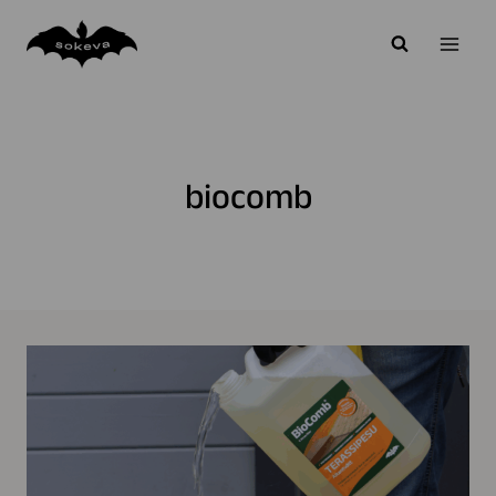
Siirry
sisältöön
biocomb