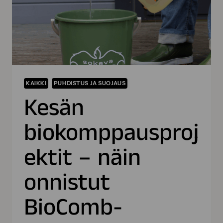
KAIKKI
PUHDISTUS JA SUOJAUS
Kesän
biokomppausproj
ektit – näin
onnistut
BioComb-