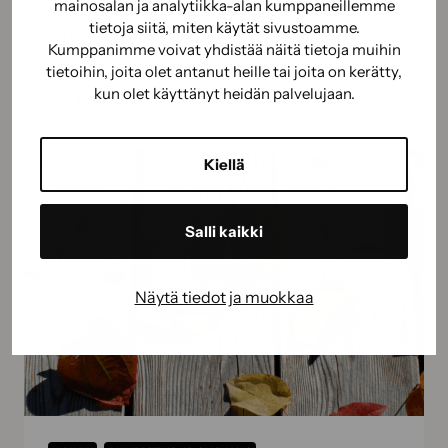
mainosalan ja analytiikka-alan kumppaneillemme
Hyvin valmisteltu pinta takaa, että uusi maali
tietoja siitä, miten käytät sivustoamme.
tarttuu kauniisti ja lopputulos kestää aikaa ja
Kumppanimme voivat yhdistää näitä tietoja muihin
käyttöä.
tietoihin, joita olet antanut heille tai joita on kerätty,
kun olet käyttänyt heidän palvelujaan.
UUSI
LUE LISÄÄ
ILME
VANHALLE
Kiellä
KALUSTEELLE
–
MAALAUS
Salli kaikki
ONNISTUU
NÄIN
Näytä tiedot ja muokkaa