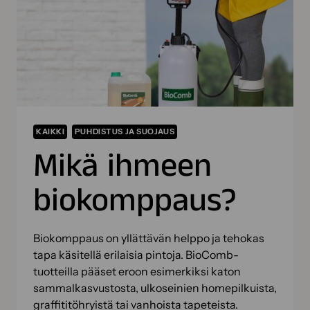
POISSA
TODELLA
PITKÄÄN”
KAIKKI
PUHDISTUS JA SUOJAUS
Mikä ihmeen
biokomppaus?
Biokomppaus on yllättävän helppo ja tehokas
tapa käsitellä erilaisia pintoja. BioComb-
tuotteilla pääset eroon esimerkiksi katon
sammalkasvustosta, ulkoseinien homepilkuista,
graffititöhryistä tai vanhoista tapeteista.