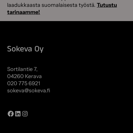
laadukkaasta suomalaisesta työstä.
Tutustu
tarinaamme!
Sokeva Oy
Sortilantie 7,
04260 Kerava
020 775 6921
sokeva@sokeva.fi
Näytä kaikki yhteystiedot
Facebook
LinkedIn
Instagram