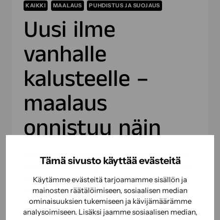
KAIKKI
MAALAUS
PUHDISTUS JA SUOJAUS
Uusi ilme
vanhalle
kalusteelle –
maalaus
onnistuu näin
Vanhan kalusteen maalaus on paitsi edullinen
Tämä sivusto käyttää evästeitä
myös ekologinen tapa uudistaa sisustusta. Kun
kunnostat vanhan huonekalun uuden
Käytämme evästeitä tarjoamamme sisällön ja
ostamisen sijaan, säästät sekä rahaa että
mainosten räätälöimiseen, sosiaalisen median
ominaisuuksien tukemiseen ja kävijämäärämme
ympäristöä. Ennen kuin tartut pensseliin, arvioi
analysoimiseen. Lisäksi jaamme sosiaalisen median,
maalipinnan kunto ja tee huolelliset pohjatyöt.