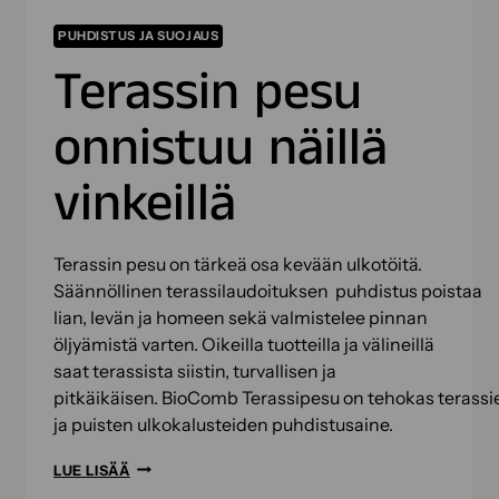
PUHDISTUS JA SUOJAUS
Terassin pesu
onnistuu näillä
vinkeillä
Terassin pesu on tärkeä osa kevään ulkotöitä.
Säännöllinen terassilaudoituksen puhdistus poistaa
lian, levän ja homeen sekä valmistelee pinnan
öljyämistä varten. Oikeilla tuotteilla ja välineillä
saat terassista siistin, turvallisen ja
pitkäikäisen. BioComb Terassipesu on tehokas terassi
ja puisten ulkokalusteiden puhdistusaine.
TERASSIN
LUE LISÄÄ
PESU