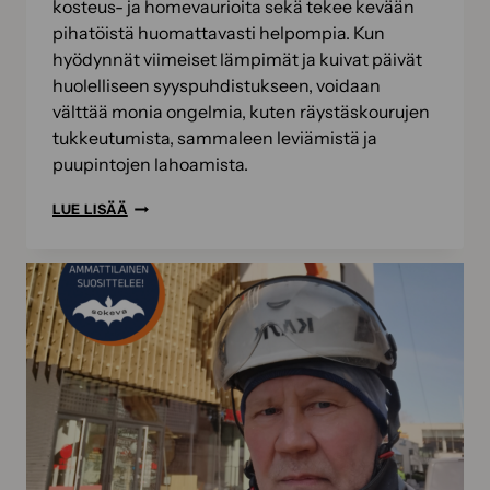
kosteus- ja homevaurioita sekä tekee kevään
pihatöistä huomattavasti helpompia. Kun
hyödynnät viimeiset lämpimät ja kuivat päivät
huolelliseen syyspuhdistukseen, voidaan
välttää monia ongelmia, kuten räystäskourujen
tukkeutumista, sammaleen leviämistä ja
puupintojen lahoamista.
VALMISTELE
LUE LISÄÄ
ULKOTILAT
TALVEA
VARTEN
–
PARHAAT
SYYSPUHDISTUSVINKIT
JA
BIOCOMB-
TUOTTEET