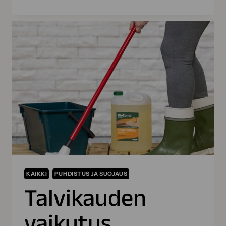
VALINTAOPAS
–
NÄIN
VALITSET OIKEAN
TUOTTEEN PINTOJEN
PUHDISTUKSEEN
KAIKKI
PUHDISTUS JA SUOJAUS
Talvikauden
vaikutus