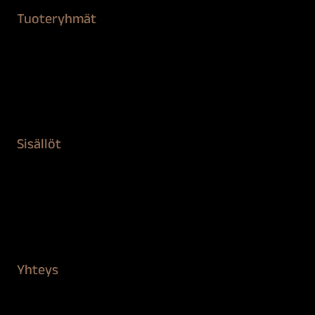
Tuoteryhmät
Maalaustarvikkeet
Remontointi
Teipit ja suojaaminen
Kiinteistön puhdistus ja suojaus
Sisällöt
Sokeva tarina
BioComb
Vinkit ja uutiset
Mediapankki
Yhteys
Verkkokauppa