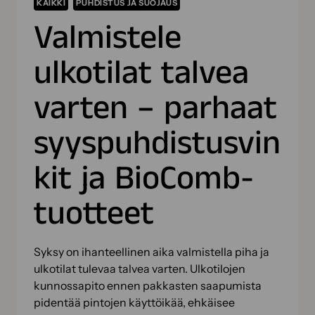
KAIKKI
PUHDISTUS JA SUOJAUS
Valmistele
ulkotilat talvea
varten – parhaat
syyspuhdistusvin
kit ja BioComb-
tuotteet
Syksy on ihanteellinen aika valmistella piha ja
ulkotilat tulevaa talvea varten. Ulkotilojen
kunnossapito ennen pakkasten saapumista
pidentää pintojen käyttöikää, ehkäisee