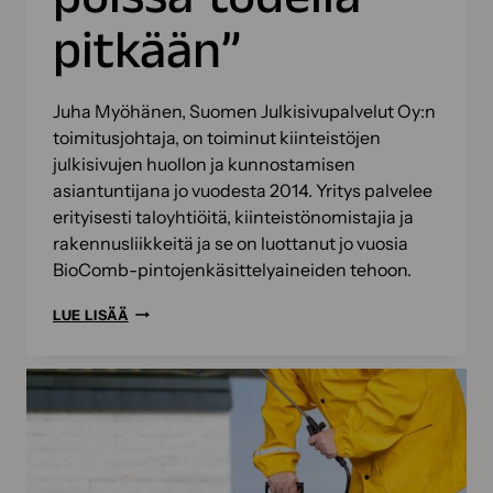
pitkään”
Juha Myöhänen, Suomen Julkisivupalvelut Oy:n
toimitusjohtaja, on toiminut kiinteistöjen
julkisivujen huollon ja kunnostamisen
asiantuntijana jo vuodesta 2014. Yritys palvelee
erityisesti taloyhtiöitä, kiinteistönomistajia ja
rakennusliikkeitä ja se on luottanut jo vuosia
BioComb-pintojenkäsittelyaineiden tehoon.
SUOMEN
LUE LISÄÄ
JULKISIVUPALVELUT
LUOTTAA
BIOCOMB-
TUOTTEISIIN:
”KASVUSTO
PYSYY