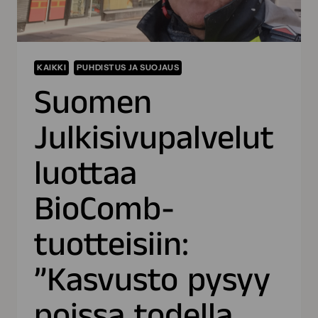
KAIKKI
PUHDISTUS JA SUOJAUS
Suomen
Julkisivupalvelut
luottaa
BioComb-
tuotteisiin:
”Kasvusto pysyy
poissa todella