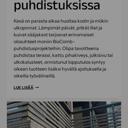
puhdistuksissa
Kesä on parasta aikaa huoltaa kodin ja mökin
ulkopinnat. Lämpimät päivät, pitkät illat ja
kuivat sääjaksot tarjoavat erinomaiset
olosuhteet moniin BioComb-
puhdistusprojekteihin. Olipa tavoitteena
puhdistaa terassi, katto, pihakiveys, julkisivu tai
ulkokalusteet, onnistunut lopputulos syntyy
oikean tuotteen lisäksi hyvällä ajoituksella ja
oikeilla työvälineillä.
KESÄN
LUE LISÄÄ
BIOKOMPPAUSPROJEKTIT
–
NÄIN
ONNISTUT
BIOCOMB-
PUHDISTUKSISSA