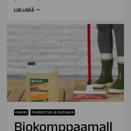
MIKÄ
LUE LISÄÄ
IHMEEN
BIOKOMPPAUS?
KAIKKI
PUHDISTUS JA SUOJAUS
Biokomppaamall