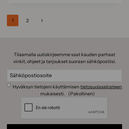
KESÄKUNTOON
Sivunavigointi
Seuraava
1
2
sivu
Tilaamalla uutiskirjeemme saat kauden parhaat
vinkit, ohjeet ja tarjoukset suoraan sähköpostiisi.
Sähköposti
(Pakollinen)
Suostumus
(Pakollinen)
Hyväksyn tietojeni käyttämisen
tietosuojaselosteen
mukaisesti.
(Pakollinen)
CAPTCHA