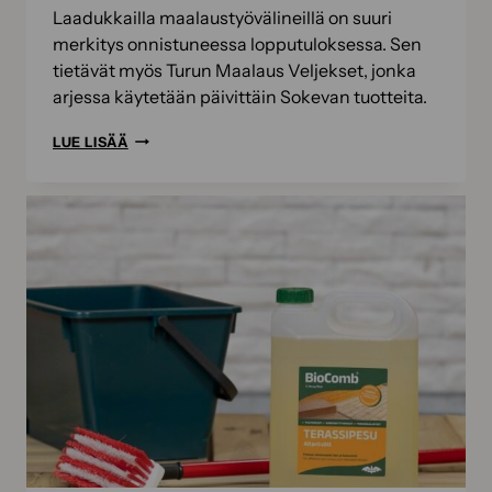
Laadukkailla maalaustyövälineillä on suuri
merkitys onnistuneessa lopputuloksessa. Sen
tietävät myös Turun Maalaus Veljekset, jonka
arjessa käytetään päivittäin Sokevan tuotteita.
TURUN
LUE LISÄÄ
MAALAUS
VELJEKSET
OY
LUOTTAA
SOKEVAN
LAATUUN