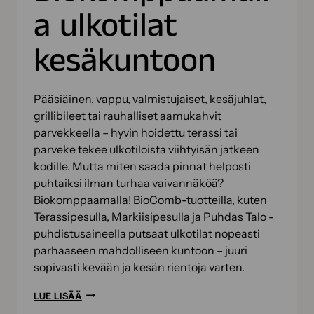
a ulkotilat
kesäkuntoon
Pääsiäinen, vappu, valmistujaiset, kesäjuhlat,
grillibileet tai rauhalliset aamukahvit
parvekkeella – hyvin hoidettu terassi tai
parveke tekee ulkotiloista viihtyisän jatkeen
kodille. Mutta miten saada pinnat helposti
puhtaiksi ilman turhaa vaivannäköä?
Biokomppaamalla! BioComb-tuotteilla, kuten
Terassipesulla, Markiisipesulla ja Puhdas Talo -
puhdistusaineella putsaat ulkotilat nopeasti
parhaaseen mahdolliseen kuntoon – juuri
sopivasti kevään ja kesän rientoja varten.
BIOKOMPPAAMALLA
LUE LISÄÄ
ULKOTILAT