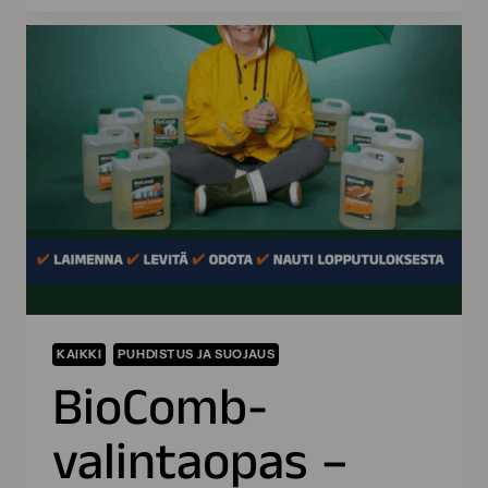
ONNISTUU
NÄILLÄ
VINKEILLÄ
KAIKKI
PUHDISTUS JA SUOJAUS
BioComb-
valintaopas –