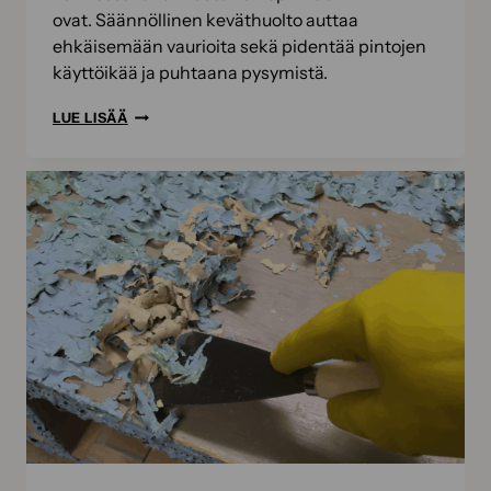
ovat. Säännöllinen keväthuolto auttaa
ehkäisemään vaurioita sekä pidentää pintojen
käyttöikää ja puhtaana pysymistä.
TALVIKAUDEN
LUE LISÄÄ
VAIKUTUS
ULKOPINTOIHIN
–
ALOITA
KEVÄTPUUHAT
TÄSTÄ