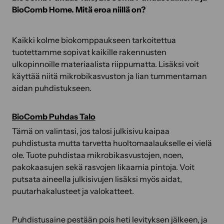
BioComb Home. Mitä eroa niillä on?
Kaikki kolme biokomppaukseen tarkoitettua
tuotettamme sopivat kaikille rakennusten
ulkopinnoille materiaalista riippumatta. Lisäksi voit
käyttää niitä mikrobikasvuston ja lian tummentaman
aidan puhdistukseen.
BioComb Puhdas Talo
Tämä on valintasi, jos talosi julkisivu kaipaa
puhdistusta mutta tarvetta huoltomaalaukselle ei vielä
ole. Tuote puhdistaa mikrobikasvustojen, noen,
pakokaasujen sekä rasvojen likaamia pintoja. Voit
putsata aineella julkisivujen lisäksi myös aidat,
puutarhakalusteet ja valokatteet.
Puhdistusaine pestään pois heti levityksen jälkeen, ja