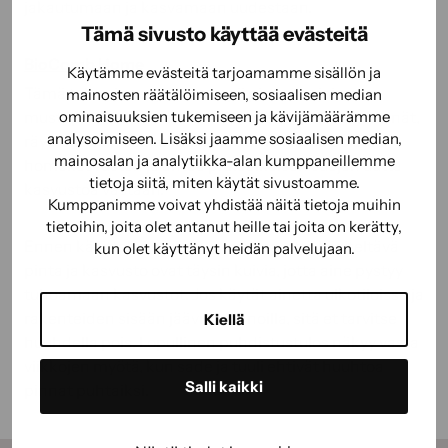
jakautumaan ja kasvamaan uudestaan.
Tämä sivusto käyttää evästeitä
BioComb Home
Käytämme evästeitä tarjoamamme sisällön ja
Tämä tuho- ja suoja-aine sopii pinnoille, joissa on
mainosten räätälöimiseen, sosiaalisen median
ominaisuuksien tukemiseen ja kävijämäärämme
mustapistehometta. Voit käsitellä sillä niin ulkoseinät,
analysoimiseen. Lisäksi jaamme sosiaalisen median,
räystäät kuin sokkelitkin. BioComb Home poistaa
mainosalan ja analytiikka-alan kumppaneillemme
homekasvuston ja antaa pitkäaikaisen suojan uutta
tietoja siitä, miten käytät sivustoamme.
kasvustoa vastaan.
Kumppanimme voivat yhdistää näitä tietoja muihin
tietoihin, joita olet antanut heille tai joita on kerätty,
Ennen käsittelyä muista varmistaa, että käsiteltävä
kun olet käyttänyt heidän palvelujaan.
pinta ja kasvusto ovat täysin kuivia, jotta aine pystyy
tuhoamaan kasvustot. Jos käytät ainetta ulkotiloissa ja
rakenteiden sisään jäävillä pinnoilla, sitä et tarvitse
Kiellä
huuhdella pois. Lopullinen puhdistustulos näkyy vasta
viikkojen myötä, kun sade ja tuuli ehtivät huuhtoa
Salli kaikki
pinnat puhtaiksi.