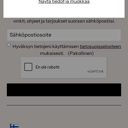
Näytä tiedot ja muokkaa
Tilaamalla uutiskirjeemme saat kauden parhaat
vinkit, ohjeet ja tarjoukset suoraan sähköpostiisi.
Sähköposti
(Pakollinen)
Suostumus
(Pakollinen)
Hyväksyn tietojeni käyttämisen
tietosuojaselosteen
mukaisesti.
(Pakollinen)
CAPTCHA