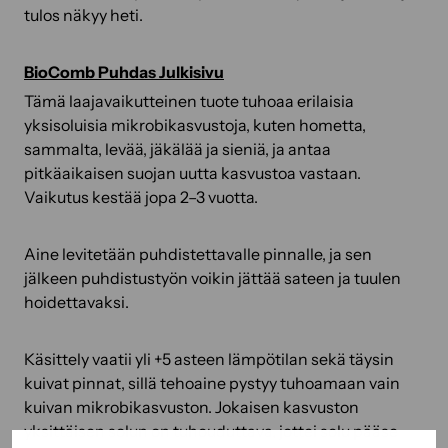
tulos näkyy heti.
BioComb Puhdas Julkisivu
Tämä laajavaikutteinen tuote tuhoaa erilaisia
yksisoluisia mikrobikasvustoja, kuten hometta,
sammalta, levää, jäkälää ja sieniä, ja antaa
pitkäaikaisen suojan uutta kasvustoa vastaan.
Vaikutus kestää jopa 2–3 vuotta.
Aine levitetään puhdistettavalle pinnalle, ja sen
jälkeen puhdistustyön voikin jättää sateen ja tuulen
hoidettavaksi.
Käsittely vaatii yli +5 asteen lämpötilan sekä täysin
kuivat pinnat, sillä tehoaine pystyy tuhoamaan vain
kuivan mikrobikasvuston. Jokaisen kasvuston
yksittäisen solun on tuhouduttava, jottei solu pääse