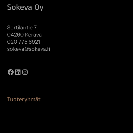
Sokeva Oy
Sortilantie 7,
04260 Kerava
020 775 6921
sokeva@sokeva.fi
Näytä kaikki yhteystiedot
Facebook
LinkedIn
Instagram
Tuoteryhmät
Maalaustarvikkeet
Remontointi
Teipit ja suojaaminen