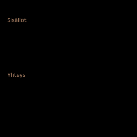
Kiinteistön puhdistus ja suojaus
Sisällöt
Sokeva tarina
BioComb
Vinkit ja uutiset
Mediapankki
Yhteys
Verkkokauppa
Myynti ja asiakaspalvelu
Löydä jälleenmyyjä
BioComb-tekijät
Tietosuojaseloste
Saavutettavuusseloste
Tilaus- ja toimitusehdot