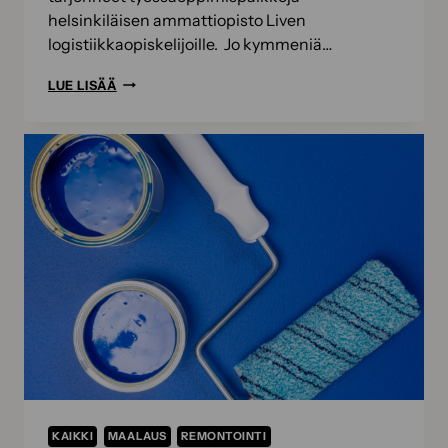
helsinkiläisen ammattiopisto Liven
logistiikkaopiskelijoille. Jo kymmeniä…
AMMATTIOPISTO
LUE LISÄÄ
LIVEN
OPISKELIJAT
TUTUSTUVAT
SOKEVALLA
TYÖELÄMÄÄN
KAIKKI
MAALAUS
REMONTOINTI