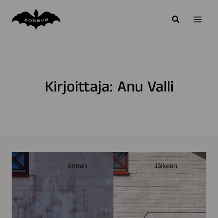
Siirry
sisältöön
Kirjoittaja: Anu Valli