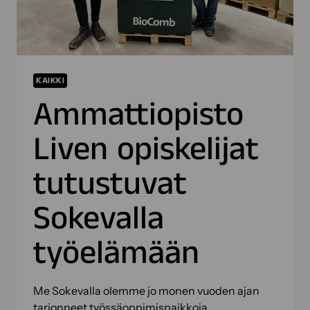
KAIKKI
Ammattiopisto
Liven opiskelijat
tutustuvat
Sokevalla
työelämään
Me Sokevalla olemme jo monen vuoden ajan
tarjonneet työssäoppimispaikkoja