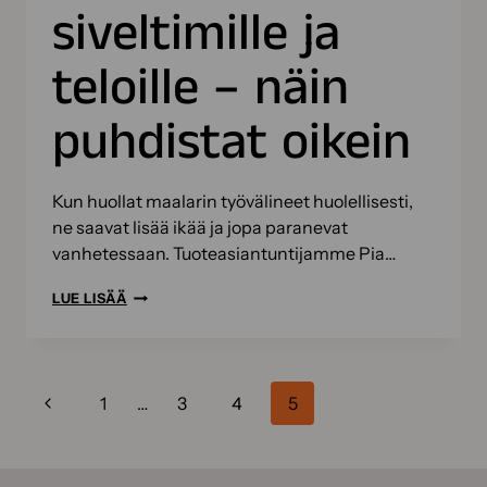
siveltimille ja
teloille – näin
puhdistat oikein
Kun huollat maalarin työvälineet huolellisesti,
ne saavat lisää ikää ja jopa paranevat
vanhetessaan. Tuoteasiantuntijamme Pia…
LISÄÄ
LUE LISÄÄ
IKÄÄ
SIVELTIMILLE
JA
Sivunavigointi
Edellinen
TELOILLE
1
…
3
4
5
–
sivu
NÄIN
PUHDISTAT