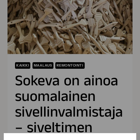
KAIKKI
MAALAUS
REMONTOINTI
Sokeva on ainoa
suomalainen
sivellinvalmistaja
– siveltimen