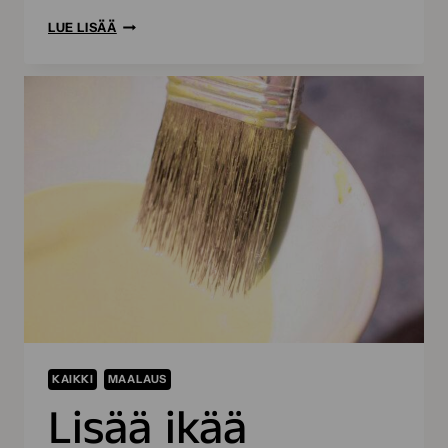
TUNNETKO
LUE LISÄÄ
JO
SOKEVAN
LEPAKON?
KAIKKI
MAALAUS
Lisää ikää