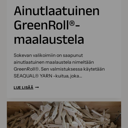
Ainutlaatuinen
GreenRoll®-
maalaustela
Sokevan valikoimiin on saapunut
ainutlaatuinen maalaustela nimeltään
GreenRoll®. Sen valmistuksessa käytetään
SEAQUAL® YARN -kuitua, joka…
AINUTLAATUINEN
LUE LISÄÄ
GREENROLL®-
MAALAUSTELA