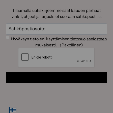
OIKEIN
Tilaamalla uutiskirjeemme saat kauden parhaat
vinkit, ohjeet ja tarjoukset suoraan sähköpostiisi.
Sähköposti
(Pakollinen)
Suostumus
(Pakollinen)
Hyväksyn tietojeni käyttämisen
tietosuojaselosteen
mukaisesti.
(Pakollinen)
CAPTCHA