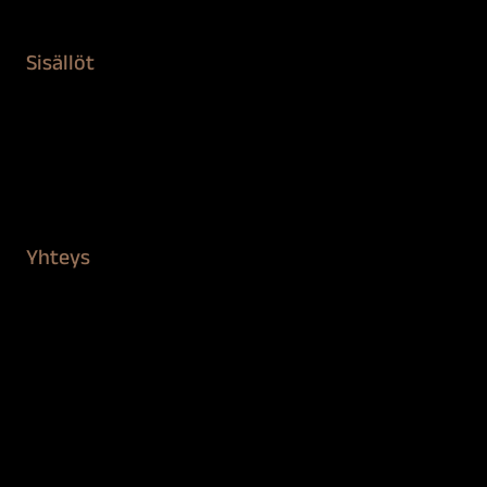
Kiinteistön puhdistus ja suojaus
Sisällöt
Sokeva tarina
BioComb
Vinkit ja uutiset
Mediapankki
Yhteys
Verkkokauppa
Myynti ja asiakaspalvelu
Löydä jälleenmyyjä
BioComb-tekijät
Tietosuojaseloste
Saavutettavuusseloste
Tilaus- ja toimitusehdot