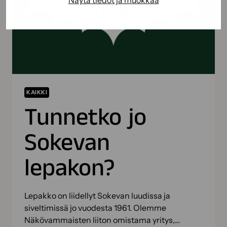
ALKAA
SAVON
SYDÄMESTÄ
KAIKKI
Tunnetko jo
Sokevan
lepakon?
Lepakko on liidellyt Sokevan luudissa ja
siveltimissä jo vuodesta 1961. Olemme
Näkövammaisten liiton omistama yritys,…