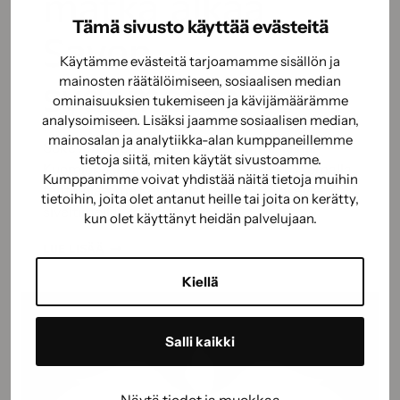
matka alkaa
Tämä sivusto käyttää evästeitä
Savon
Käytämme evästeitä tarjoamamme sisällön ja
sydämestä
mainosten räätälöimiseen, sosiaalisen median
ominaisuuksien tukemiseen ja kävijämäärämme
analysoimiseen. Lisäksi jaamme sosiaalisen median,
mainosalan ja analytiikka-alan kumppaneillemme
Sokevan siveltimet työllistävät ihmisiä niin
tietoja siitä, miten käytät sivustoamme.
Kuomiokoskella Mikkelin kupeessa kuin omalla
Kumppanimme voivat yhdistää näitä tietoja muihin
tehtaallamme Keravalla. Lähes 60 Sokeva-
tietoihin, joita olet antanut heille tai joita on kerätty,
siveltimellä…
kun olet käyttänyt heidän palvelujaan.
SOKEVA
LUE LISÄÄ
ON
Kiellä
AINOA
SUOMALAINEN
SIVELLINVALMISTAJA
Salli kaikki
–
SIVELTIMEN
MATKA
Näytä tiedot ja muokkaa