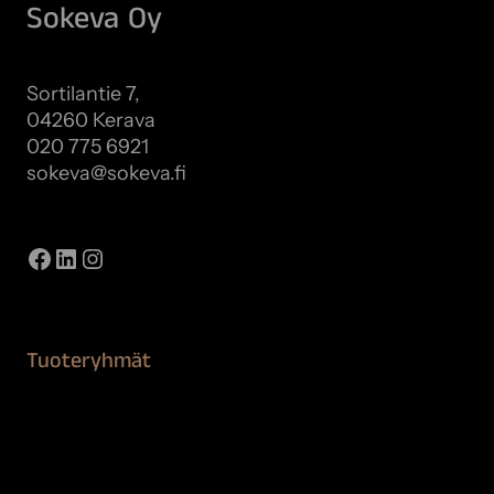
Sokeva Oy
Sortilantie 7,
04260 Kerava
020 775 6921
sokeva@sokeva.fi
Näytä kaikki yhteystiedot
Facebook
LinkedIn
Instagram
Tuoteryhmät
Maalaustarvikkeet
Remontointi
Teipit ja suojaaminen