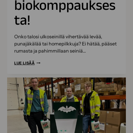
biokomppaukses
ta!
Onko talosi ulkoseinillä vihertävää levää,
punajäkälää tai homepilkkuja? Ei hätää, pääset
rumasta ja pahimmillaan seiniä…
ULKOSEINIEN
LUE LISÄÄ
PUHDISTUS
BIOCOMBILLA
–
NÄMÄ
ASIAT
SINUN
KANNATTAA
TIETÄÄ
BIOKOMPPAUKSESTA!