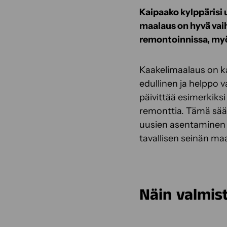
Kaipaako kylppärisi 
maalaus on hyvä vaih
remontoinnissa, myö
Kaakelimaalaus on ka
edullinen ja helppo 
päivittää esimerkiksi 
remonttia. Tämä sääs
uusien asentaminen on
tavallisen seinän maa
Näin valmis