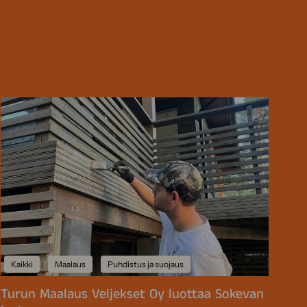
Kaikki
|
Maalaus
|
Puhdistus ja suojaus
Turun Maalaus Veljekset Oy luottaa Sokevan