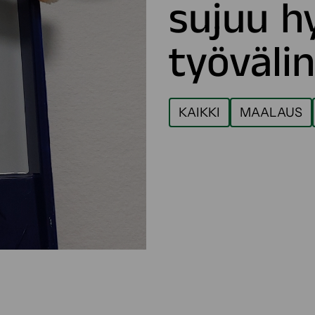
sujuu hy
työvälin
KAIKKI
MAALAUS