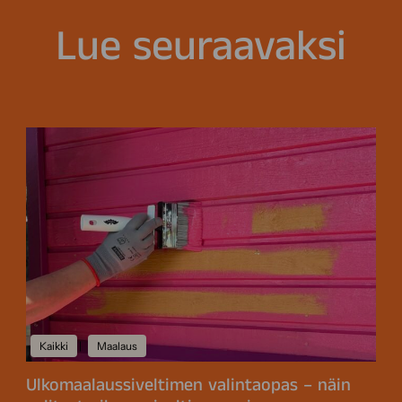
Lue seuraavaksi
Kaikki
|
Maalaus
Ulkomaalaussiveltimen valintaopas – näin