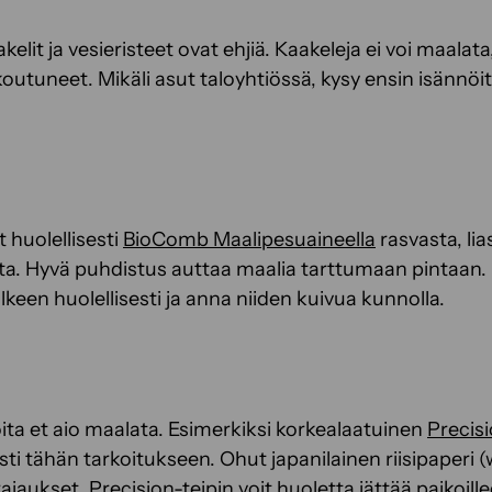
kelit ja vesieristeet ovat ehjiä. Kaakeleja ei voi maalata,
koutuneet. Mikäli asut taloyhtiössä, kysy ensin isännöit
 huolellisesti
BioComb Maalipesuaineella
rasvasta, lia
ta. Hyvä puhdistus auttaa maalia tarttumaan pintaan.
lkeen huolellisesti ja anna niiden kuivua kunnolla.
oita et aio maalata. Esimerkiksi korkealaatuinen
Precis
ti tähän tarkoitukseen. Ohut japanilainen riisipaperi (
ajaukset. Precision-teipin voit huoletta jättää paikoil