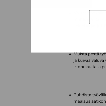
Valitse hankali
mahtuu ahtaimpii
keinoharjas jättä
Muista pestä työ
ja kuivaa valuva 
irtonukasta ja pö
Puhdista työvälin
maalauslaatikon 