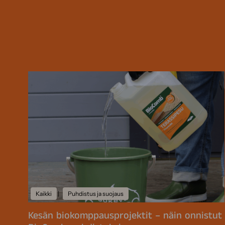
Kaikki
|
Puhdistus ja suojaus
Kesän biokomppausprojektit – näin onnistut