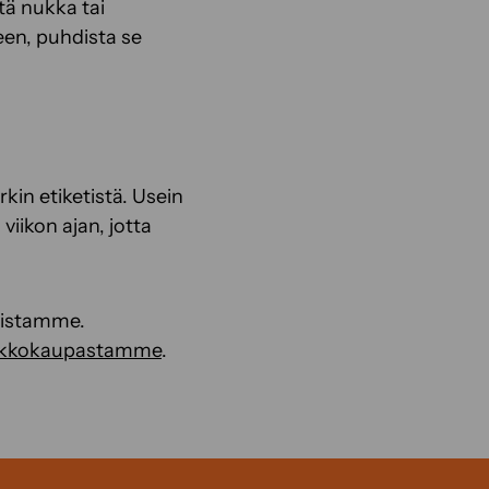
ttä nukka tai
een, puhdista se
kin etiketistä. Usein
iikon ajan, jotta
teistamme.
rkkokaupastamme
.