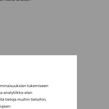
ra
-
lyhytnukkaisella
 ominaisuuksien tukemiseen
sä maalaus kannattaa
a analytiikka-alan
 tietoja muihin tietoihin,
lujaan.