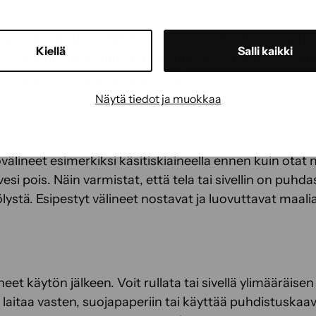
en kolojen maalaukseen
Sokevan 106-tasoittaja
. Ohutkä
Kiellä
Salli kaikki
nkin nurkkiin ja taustoihin. Korkealaatuisen Sokevan
ä sileän sivelyjäljen kaakelimaaliin.
Näytä tiedot ja muokkaa
välineet esimerkiksi käsitiskiaineella ennen kuin ota
vesi pois. Näin varmistat, että tela tai sivellin on puhd
lystä. Esipestyt välineet nostavat ja luovuttavat maalia
eet käytön jälkeen. Voit rullata tai sivellä ylimääräise
laitaa vasten, suojapaperiin tai käyttää puhdistuskaav