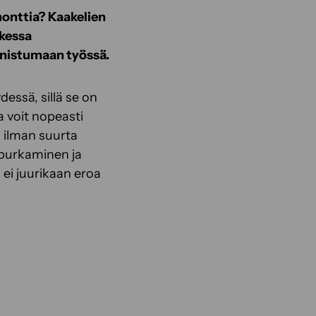
monttia? Kaakelien
ikessa
nnistumaan työssä.
essä, sillä se on
a voit nopeasti
ä ilman suurta
 purkaminen ja
 ei juurikaan eroa