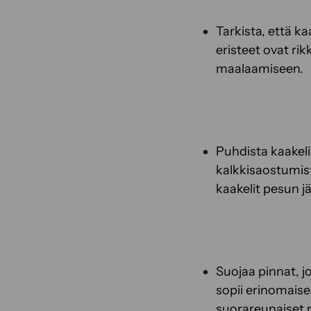
Tarkista, että kaa
eristeet ovat rik
maalaamiseen.
Puhdista kaakelit
kalkkisaostumis
kaakelit pesun jä
Suojaa pinnat, j
sopii erinomaises
suorareunaiset r