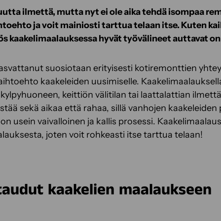
uutta ilmettä, mutta nyt ei ole aika tehdä isompaa re
toehto ja voit mainiosti tarttua telaan itse. Kuten ka
s kaakelimaalauksessa hyvät työvälineet auttavat o
svattanut suosiotaan erityisesti kotiremonttien yhteyd
vaihtoehto kaakeleiden uusimiselle. Kaakelimaalauksell
kylpyhuoneen, keittiön välitilan tai laattalattian ilmett
tää sekä aikaa että rahaa, sillä vanhojen kaakeleiden
 usein vaivalloinen ja kallis prosessi. Kaakelimaalaus
lauksesta, joten voit rohkeasti itse tarttua telaan!
taudut kaakelien maalaukseen