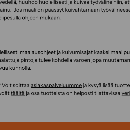
edellä, huuhdo huolellisesti ja kuivaa työväline niin, e
painu. Jos maali on päässyt kuivahtamaan työvälinees
ipesulla
ohjeen mukaan.
llisesti maalausohjeet ja kuivumisajat kaakelimaalipur
aalattuja pintoja tulee kohdella varoen jopa muutaman v
ivua kunnolla.
 Voit soittaa
asiakaspalveluumme
ja kysyä lisää tuot
ydät
täältä
ja osa tuotteista on helposti tilattavissa
ve