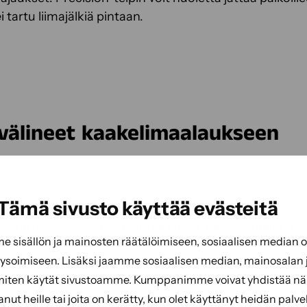
 ei tartu liimajälkiä pintaan.
välineet kaakelimaalaukseen
Tämä sivusto käyttää evästeitä
älineet! Niistä yksi tärkeimmistä on maalaustela.
Futu
la tai
huopatelalla
saat siistiä jälkeä. Laadukkaalla ja 
sisällön ja mainosten räätälöimiseen, sosiaalisen median
aat helposti levitettyä maalia ohuen kerroksen. Yleen
soimiseen. Lisäksi jaamme sosiaalisen median, mainosalan j
uutamaan kertaan, jotta saat sileän lopputuloksen.
miten käytät sivustoamme. Kumppanimme voivat yhdistää näitä
tanut heille tai joita on kerätty, kun olet käyttänyt heidän palve