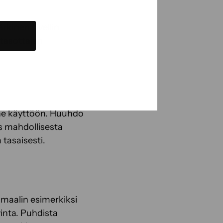
rkinen sivellin
 tasottajan
t ne käyttöön. Huuhdo
as mahdollisesta
 tasaisesti.
n maalin esimerkiksi
inta. Puhdista