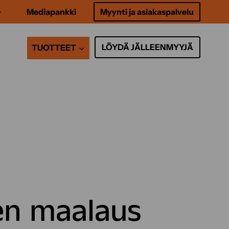
Mediapankki
Myynti ja asiakaspalvelu
LÖYDÄ JÄLLEENMYYJÄ
TUOTTEET
en maalaus