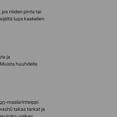
 jos niiden pinta tai
sijältä lupa kaakelien
sta ja
 Muista huuhdella
ion
-maalarinteippi
washi) takaa tarkat ja
leen koko urakan