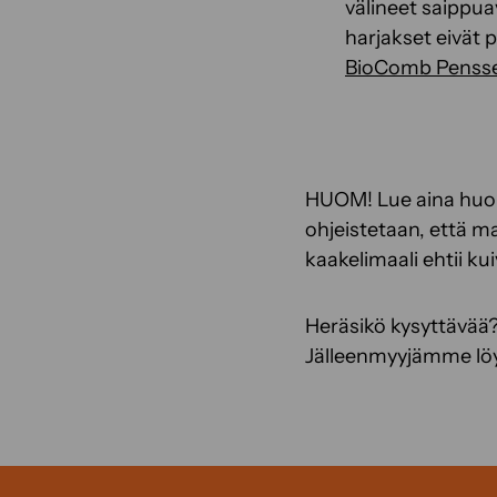
välineet saippuav
harjakset eivät 
BioComb Penssel
HUOM! Lue aina huole
ohjeistetaan, että m
kaakelimaali ehtii ku
Heräsikö kysyttävää?
Jälleenmyyjämme lö