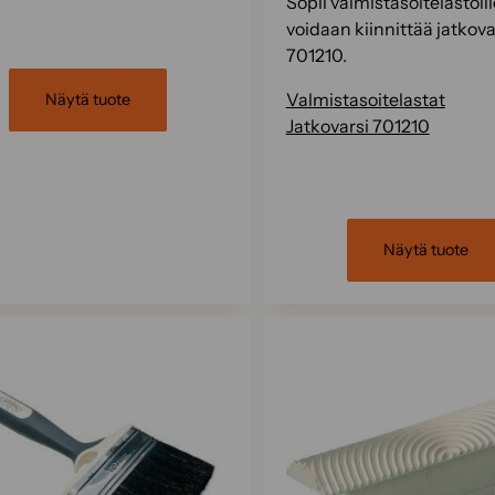
Sopii valmistasoitelastoill
voidaan kiinnittää jatkov
701210.
Valmistasoitelastat
Näytä tuote
Jatkovarsi 701210
Näytä tuote