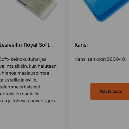
tesivellin Royal Soft
Kansi
Soft- keinokuituharjas.
Kansi sankoon 960040.
valinta silloin, kun halutaan
a hienoa maalauspintaa
alusteille ja oville.
telemme erityisesti
Näytä tuote
enteisille maaleille.
as ja tukeva puuvarsi, joka