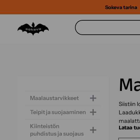
Siirry
Sokeva tarina
sisältöön
Ma
Maalaustarvikkeet
Siistiin
Teipit ja suojaaminen
Laadukka
maalatta
Kiinteistön
Lataa tu
puhdistus ja suojaus