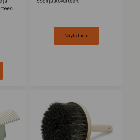
e ja
Sopii jatkovarteen.
arteen
Näytä tuote