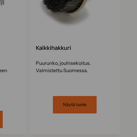
Kalkkihakkuri
Puurunko, jouhisekoitus.
een
Valmistettu Suomessa.
Näytä tuote