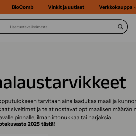
BioComb
Vinkit ja uutiset
Verkkokauppa
alaustarvikkeet
 lopputulokseen tarvitaan aina laadukas maali ja kunn
at siveltimet ja telat nostavat optimaalisen määrän ma
valle pinnalle, ilman irtonukkaa tai harjaksia.
otekuvasto 2025 tästä!