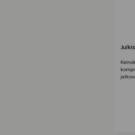
Julki
Keinok
kompon
jatkov