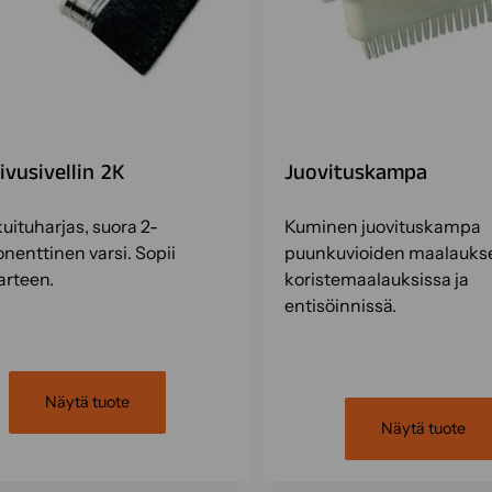
sivusivellin 2K
Juovituskampa
uituharjas, suora 2-
Kuminen juovituskampa
enttinen varsi. Sopii
puunkuvioiden maalauks
arteen.
koristemaalauksissa ja
entisöinnissä.
Näytä tuote
Näytä tuote