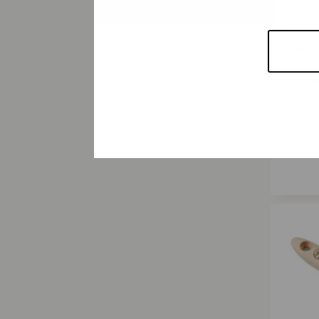
valint
kunnos
rakenn
luonno
luont