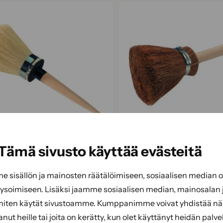
Tämä sivusto käyttää evästeitä
sivellin
Kalkkisivellin
sisällön ja mainosten räätälöimiseen, sosiaalisen median
iiberiä, puuvarsi.
Kookosfiiberiä, puuvarsi.
soimiseen. Lisäksi jaamme sosiaalisen median, mainosalan j
tettu Suomessa. Sivellin on
Valmistettu Suomessa. Siv
miten käytät sivustoamme. Kumppanimme voivat yhdistää näitä
teltu kalkkimaalin
suunniteltu kalkkimaalin
tanut heille tai joita on kerätty, kun olet käyttänyt heidän palve
ämiseen, joka on suosittu
levittämiseen, joka on suo