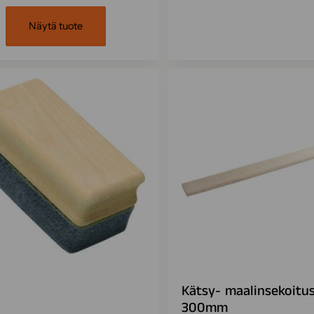
Näytä tuote
Kätsy- maalinsekoitu
300mm