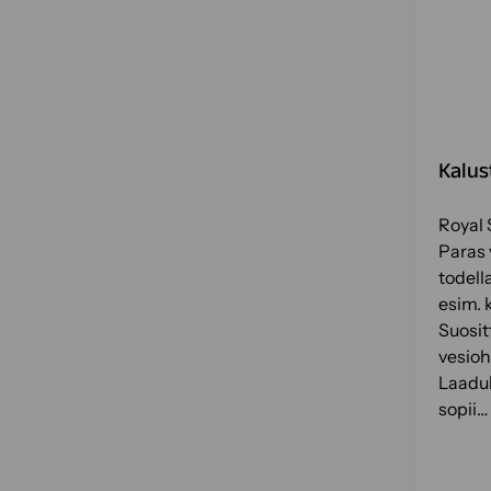
Kalus
Royal 
Paras 
todell
esim. k
Suosit
vesioh
Laaduk
sopii…