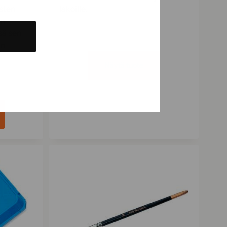
sten
lakoille.
en
sä sen
än
Näytä tuote