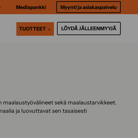
Mediapankki
Myynti ja asiakaspalvelu
LÖYDÄ JÄLLEENMYYJÄ
TUOTTEET
on maalaustyövälineet sekä maalaustarvikkeet.
alia ja luovuttavat sen tasaisesti