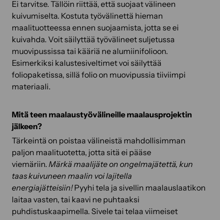
Ei tarvitse. Tällöin riittää, että suojaat välineen
kuivumiselta. Kostuta työvälinettä hieman
maalituotteessa ennen suojaamista, jotta se ei
kuivahda. Voit säilyttää työvälineet suljetussa
muovipussissa tai kääriä ne alumiinifolioon.
Esimerkiksi kalustesiveltimet voi säilyttää
foliopaketissa, sillä folio on muovipussia tiiviimpi
materiaali.
Mitä teen maalaustyövälineille maalausprojektin
jälkeen?
Tärkeintä on poistaa välineistä mahdollisimman
paljon maalituotetta, jotta sitä ei pääse
viemäriin.
Märkä maalijäte on ongelmajätettä, kun
taas kuivuneen maalin voi lajitella
energiajätteisiin!
Pyyhi tela ja sivellin maalauslaatikon
laitaa vasten, tai kaavi ne puhtaaksi
puhdistuskaapimella. Sivele tai telaa viimeiset