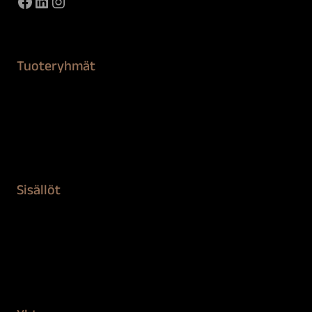
Facebook
LinkedIn
Instagram
Tuoteryhmät
Maalaustarvikkeet
Remontointi
Teipit ja suojaaminen
Kiinteistön puhdistus ja suojaus
Sisällöt
Sokeva tarina
BioComb
Vinkit ja uutiset
Mediapankki