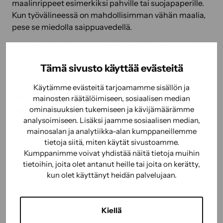
maalinrippeet esimerkiksi pahville tai suojapaperille.
Kun työvälineessä on mahdollisimman vähän maalia,
pese se miedolla saippuavedellä.
Kaikkien maalausvälineiden varressa on reikä, josta
sen saa ripustettua kuivumaan, jotta telan nukka tai
Tämä sivusto käyttää evästeitä
siveltimen harjakset eivät painu.
Käytämme evästeitä tarjoamamme sisällön ja
Miten puhdistan kuivahtaneet työvälineet, tai jos
mainosten räätälöimiseen, sosiaalisen median
olen käyttänyt liuotinohenteista maalia?
ominaisuuksien tukemiseen ja kävijämäärämme
analysoimiseen. Lisäksi jaamme sosiaalisen median,
Kuivuneen maalin poistamiseen maalausvälineistä ei
mainosalan ja analytiikka-alan kumppaneillemme
riitä saippuapesu, vaan tarvitaan avuksi
BioComb
tietoja siitä, miten käytät sivustoamme.
Pensselipesua
.
Tarkista sen laimennusohjeet
Kumppanimme voivat yhdistää näitä tietoja muihin
pakkauksen kyljestä.
tietoihin, joita olet antanut heille tai joita on kerätty,
kun olet käyttänyt heidän palvelujaan.
Anna työvälineen liota liuoksessa niin kauan, että
kuivunut maali pehmenee ja saat sen poistettua. Pyyhi
ylimääräinen maalijäte paperille tai pahville.
Kiellä
Viimeistele putsaus BioComb Pensselipesulla tai