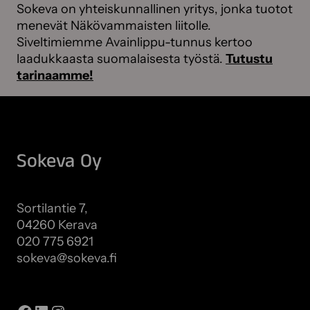
Sokeva on yhteiskunnallinen yritys, jonka tuotot
menevät Näkövammaisten liitolle.
Siveltimiemme Avainlippu-tunnus kertoo
laadukkaasta suomalaisesta työstä.
Tutustu
tarinaamme!
Sokeva Oy
Sortilantie 7,
04260 Kerava
020 775 6921
sokeva@sokeva.fi
Näytä kaikki yhteystiedot