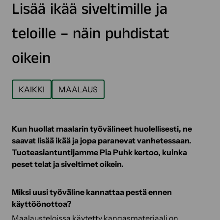
Lisää ikää siveltimille ja
teloille – näin puhdistat
oikein
KAIKKI
MAALAUS
Kun huollat maalarin työvälineet huolellisesti, ne
saavat lisää ikää ja jopa paranevat vanhetessaan.
Tuoteasiantuntijamme Pia Puhk kertoo, kuinka
peset telat ja siveltimet oikein.
Miksi uusi työväline kannattaa pestä ennen
käyttöönottoa?
Maalausteloissa
käytetty kangasmateriaali on