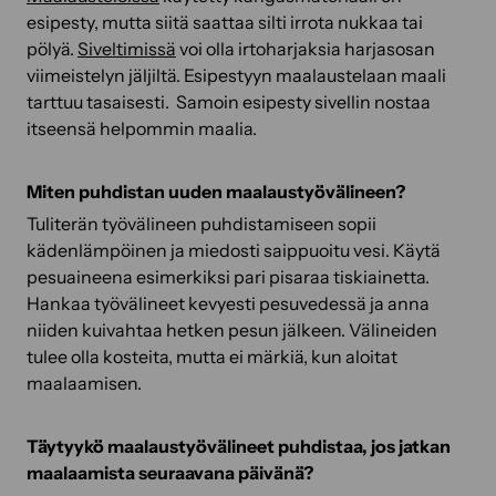
esipesty, mutta siitä saattaa silti irrota nukkaa tai
pölyä.
Siveltimissä
voi olla irtoharjaksia harjasosan
viimeistelyn jäljiltä. Esipestyyn maalaustelaan maali
tarttuu tasaisesti. Samoin esipesty sivellin nostaa
itseensä helpommin maalia.
Miten puhdistan uuden maalaustyövälineen?
Tuliterän työvälineen puhdistamiseen sopii
kädenlämpöinen ja miedosti saippuoitu vesi. Käytä
pesuaineena esimerkiksi pari pisaraa tiskiainetta.
Hankaa työvälineet kevyesti pesuvedessä ja anna
niiden kuivahtaa hetken pesun jälkeen. Välineiden
tulee olla kosteita, mutta ei märkiä, kun aloitat
maalaamisen.
Täytyykö maalaustyövälineet puhdistaa, jos jatkan
maalaamista seuraavana päivänä?