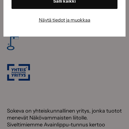
Salli kaikki
Näytä tiedot ja muokkaa
Sokeva on yhteiskunnallinen yritys, jonka tuotot
menevät Näkövammaisten liitolle.
Siveltimiemme Avainlippu-tunnus kertoo