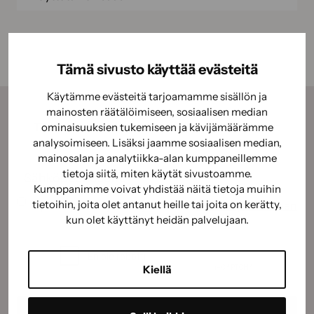
Tämä sivusto käyttää evästeitä
Käytämme evästeitä tarjoamamme sisällön ja
mainosten räätälöimiseen, sosiaalisen median
Tilaamalla uutiskirjeemme saat kauden parhaat
ominaisuuksien tukemiseen ja kävijämäärämme
analysoimiseen. Lisäksi jaamme sosiaalisen median,
vinkit, ohjeet ja tarjoukset suoraan sähköpostiisi.
mainosalan ja analytiikka-alan kumppaneillemme
Sähköposti
(Pakollinen)
tietoja siitä, miten käytät sivustoamme.
Kumppanimme voivat yhdistää näitä tietoja muihin
Suostumus
(Pakollinen)
tietoihin, joita olet antanut heille tai joita on kerätty,
Hyväksyn tietojeni käyttämisen
tietosuojaselosteen
kun olet käyttänyt heidän palvelujaan.
mukaisesti.
(Pakollinen)
CAPTCHA
Kiellä