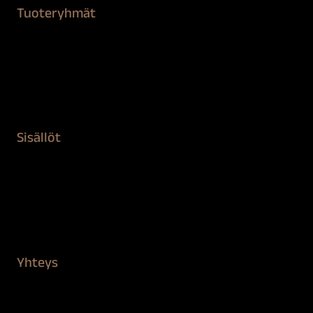
Tuoteryhmät
Maalaustarvikkeet
Remontointi
Teipit ja suojaaminen
Kiinteistön puhdistus ja suojaus
Sisällöt
Sokeva tarina
BioComb
Vinkit ja uutiset
Mediapankki
Yhteys
Verkkokauppa
Myynti ja asiakaspalvelu