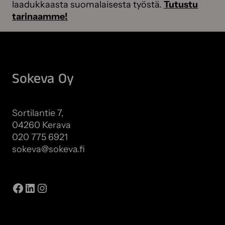
laadukkaasta suomalaisesta työstä.
Tutustu
tarinaamme!
Sokeva Oy
Sortilantie 7,
04260 Kerava
020 775 6921
sokeva@sokeva.fi
Näytä kaikki yhteystiedot
Facebook
LinkedIn
Instagram