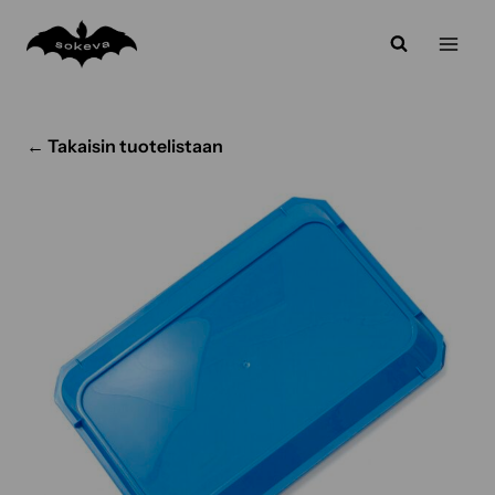
Siirry
sisältöön
← Takaisin tuotelistaan