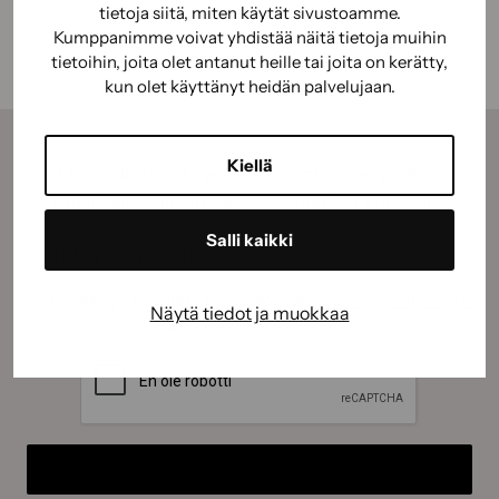
tietoja siitä, miten käytät sivustoamme.
Kumppanimme voivat yhdistää näitä tietoja muihin
tietoihin, joita olet antanut heille tai joita on kerätty,
kun olet käyttänyt heidän palvelujaan.
Kiellä
Tilaamalla uutiskirjeemme saat kauden parhaat
vinkit, ohjeet ja tarjoukset suoraan sähköpostiisi.
Salli kaikki
Sähköposti
(Pakollinen)
Suostumus
(Pakollinen)
Hyväksyn tietojeni käyttämisen
tietosuojaselosteen
Näytä tiedot ja muokkaa
mukaisesti.
(Pakollinen)
CAPTCHA