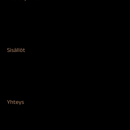
Maalaustarvikkeet
Remontointi
Teipit ja suojaaminen
Kiinteistön puhdistus ja suojaus
Sisällöt
Sokeva tarina
BioComb
Vinkit ja uutiset
Mediapankki
Yhteys
Verkkokauppa
Myynti ja asiakaspalvelu
Löydä jälleenmyyjä