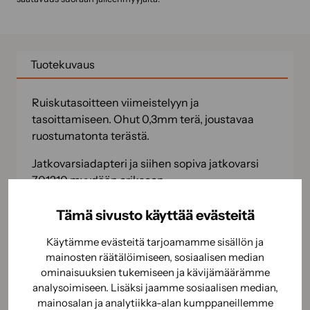
Tuotekuvaus
Ruiskutasoitteen viimeistelyyn ja
tasoittamiseen. Ohut 0,3mm terä, joustavaa
ruostumatonta terästä.
Jatkovarsiadapteri ja siihen sopiva jatkovarsi
701210 myydään erikseen.
Jatkovarsiadapteri art. 292400
Tämä sivusto käyttää evästeitä
Jatkovarsi art. 701210
Käytämme evästeitä tarjoamamme sisällön ja
mainosten räätälöimiseen, sosiaalisen median
Käyttöohje
ominaisuuksien tukemiseen ja kävijämäärämme
analysoimiseen. Lisäksi jaamme sosiaalisen median,
Käyttöturvallisuus
mainosalan ja analytiikka-alan kumppaneillemme