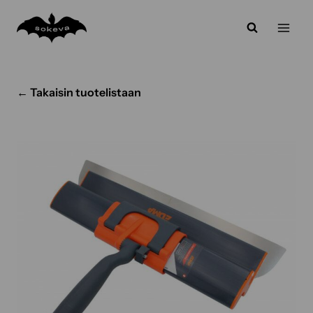
Siirry
sisältöön
← Takaisin tuotelistaan