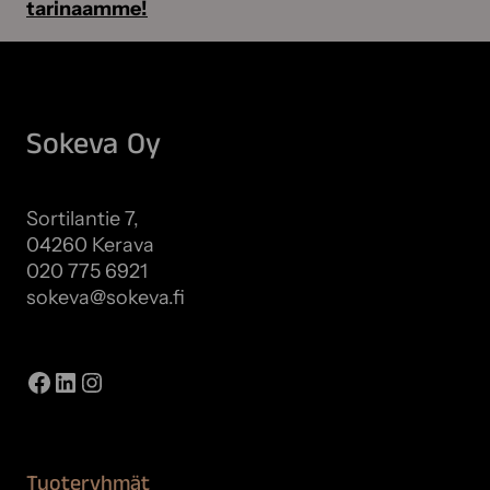
tarinaamme!
Sokeva Oy
Sortilantie 7,
04260 Kerava
020 775 6921
sokeva@sokeva.fi
Näytä kaikki yhteystiedot
Facebook
LinkedIn
Instagram
Tuoteryhmät