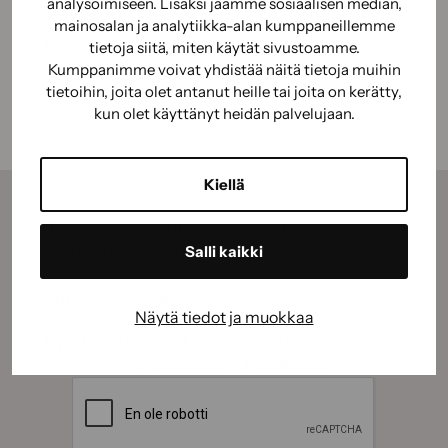
Käyttöohje
analysoimiseen. Lisäksi jaamme sosiaalisen median,
mainosalan ja analytiikka-alan kumppaneillemme
Käyttöturvallisuus
tietoja siitä, miten käytät sivustoamme.
Kumppanimme voivat yhdistää näitä tietoja muihin
tietoihin, joita olet antanut heille tai joita on kerätty,
kun olet käyttänyt heidän palvelujaan.
Kiellä
Tilaamalla uutiskirjeemme saat kauden parhaat
Salli kaikki
vinkit, ohjeet ja tarjoukset suoraan sähköpostiisi.
Sähköposti
(Pakollinen)
Näytä tiedot ja muokkaa
Suostumus
(Pakollinen)
Hyväksyn tietojeni käyttämisen
tietosuojaselosteen
mukaisesti.
(Pakollinen)
CAPTCHA