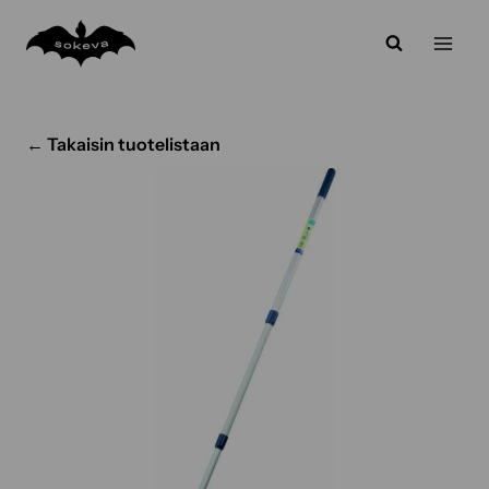
Siirry
sisältöön
← Takaisin tuotelistaan