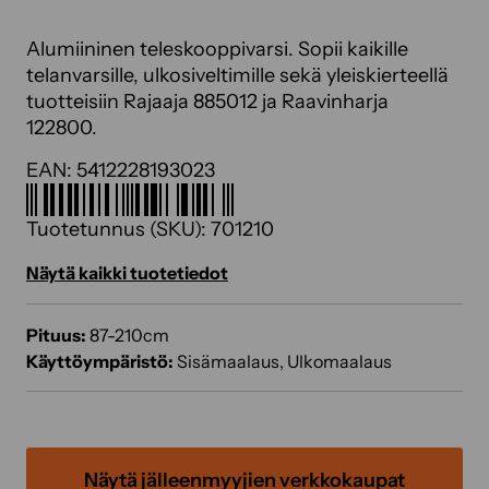
Alumiininen teleskooppivarsi. Sopii kaikille
telanvarsille, ulkosiveltimille sekä yleiskierteellä
tuotteisiin Rajaaja 885012 ja Raavinharja
122800.
EAN:
5412228193023
Tuotetunnus (SKU):
701210
Näytä kaikki tuotetiedot
Pituus:
87-210cm
Käyttöympäristö:
Sisämaalaus, Ulkomaalaus
Näytä jälleenmyyjien verkkokaupat