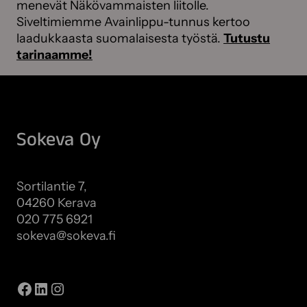
menevät Näkövammaisten liitolle.
Siveltimiemme Avainlippu-tunnus kertoo
laadukkaasta suomalaisesta työstä.
Tutustu
tarinaamme!
Sokeva Oy
Sortilantie 7,
04260 Kerava
020 775 6921
sokeva@sokeva.fi
Näytä kaikki yhteystiedot
Facebook
LinkedIn
Instagram