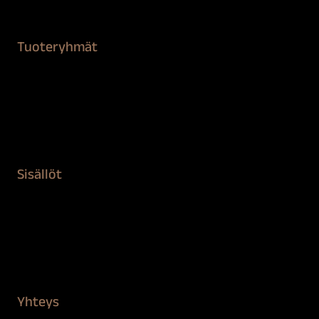
Tuoteryhmät
Maalaustarvikkeet
Remontointi
Teipit ja suojaaminen
Kiinteistön puhdistus ja suojaus
Sisällöt
Sokeva tarina
BioComb
Vinkit ja uutiset
Mediapankki
Yhteys