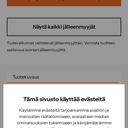
Näytä kaikki jälleenmyyjät
Tuotevalikoimat vaihtelevat jälleenmyyjittäin. Varmista tuotteen
saatavuus suoraan jälleenmyyjältä.
Tuotekuvaus
Alumiininen teleskooppivarsi. Sopii kaikille
Tämä sivusto käyttää evästeitä
telanvarsille, ulkosiveltimille sekä yleiskierteellä
tuotteisiin Rajaaja 885012 ja Raavinharja
Käytämme evästeitä tarjoamamme sisällön ja
122800.
mainosten räätälöimiseen, sosiaalisen median
ominaisuuksien tukemiseen ja kävijämäärämme