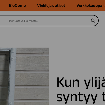
BioComb
Vinkit ja uutiset
Verkkokauppa
Kun yli
syntyy 