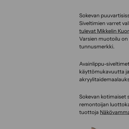
Sokevan puuvartisis
Siveltimien varret v
tulevat Mikkelin Kuo
Varsien muotoilu on 
tunnusmerkki.
Avainlippu-siveltime
käyttömukavuutta ja 
akryylitaidemaalauks
Sokevan kotimaiset s
remontoijan luottoka
tuottoja
Näkövammais