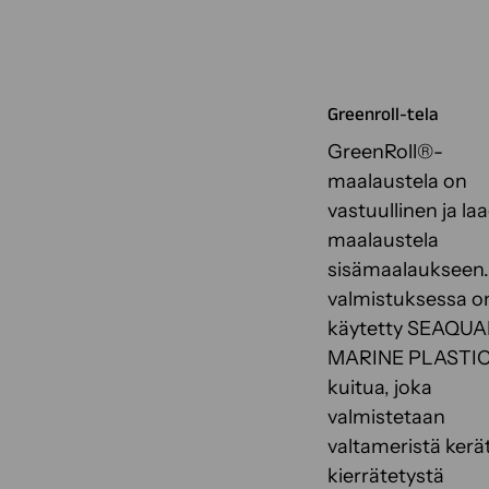
Greenroll-tela
GreenRoll®-
maalaustela on
vastuullinen ja l
maalaustela
sisämaalaukseen.
valmistuksessa o
käytetty SEAQU
MARINE PLASTIC
kuitua, joka
valmistetaan
valtameristä kerät
kierrätetystä