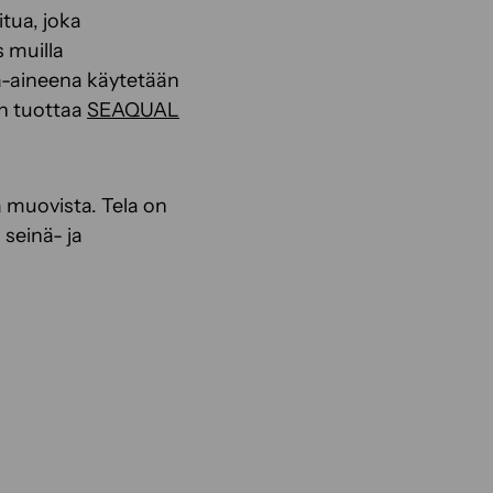
tua, joka
 muilla
ka-aineena käytetään
in tuottaa
SEAQUAL
 muovista. Tela on
 seinä- ja