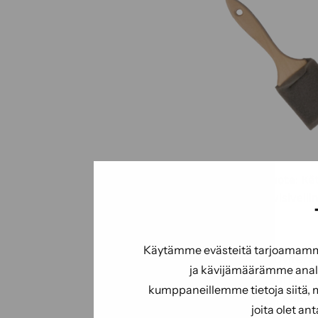
Avainlipputuote: Kä
vaahtomuovisivell
/ 20cm
Puuvarsi,
Käytämme evästeitä tarjoamamme 
vaahtomuoviterä.
ja kävijämäärämme analy
esim. saunan lau
kumppaneillemme tietoja siitä, 
käsittelyyn, kaluste
joita olet an
oville. Valmistettu