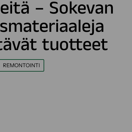
neitä – Sokevan
ysmateriaaleja
ävät tuotteet
REMONTOINTI