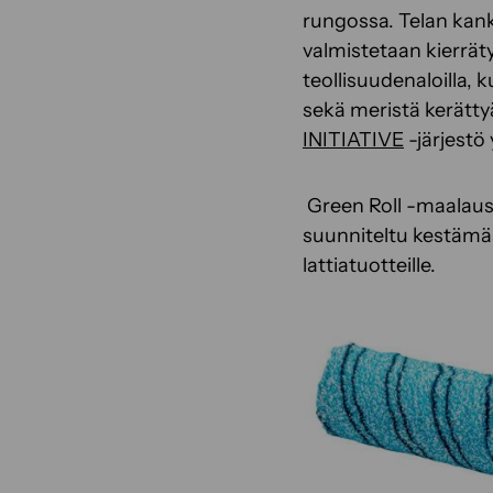
rungossa. Telan ka
valmistetaan kierrä
teollisuudenaloilla, 
sekä meristä kerätty
INITIATIVE
-järjestö
Green Roll -maalaust
suunniteltu kestämää
lattiatuotteille.