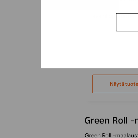
Suomessa,
avainlipputuote.
Näytä tuot
Green Roll 
Green Roll -maalaus