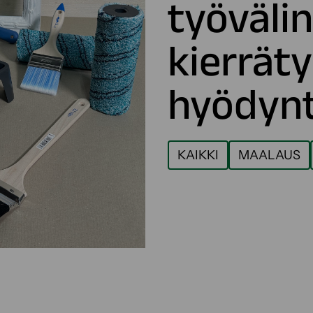
työväli
kierrät
hyödynt
KAIKKI
MAALAUS