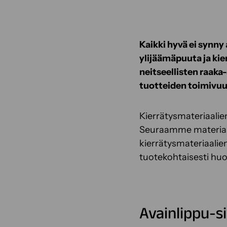
Kaikki hyvä ei synn
ylijäämäpuuta ja ki
neitseellisten raaka
tuotteiden toimivuu
Kierrätysmateriaalie
Seuraamme materiaali
kierrätysmateriaali
tuotekohtaisesti huo
Avainlippu-s