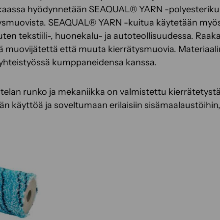
t
nkaassa hyödynnetään SEAQUAL® YARN -polyesterikui
u
tysmuovista. SEAQUAL® YARN -kuitua käytetään myös
o
kuten tekstiili-, huonekalu- ja autoteollisuudessa. Raa
t
ä muovijätettä että muuta kierrätysmuovia. Materiaal
t
 yhteistyössä kumppaneidensa kanssa.
e
e
elan runko ja mekaniikka on valmistettu kierrätetystä
l
n käyttöä ja soveltumaan erilaisiin sisämaalaustöihin,
l
a
o
n
u
s
e
a
m