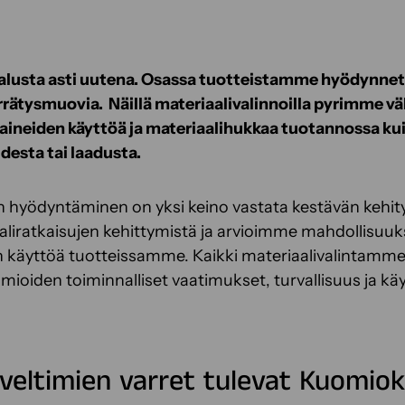
y alusta asti uutena. Osassa tuotteistamme hyödynne
errätysmuovia. Näillä materiaalivalinnoilla pyrimme 
-aineiden käyttöä ja materiaalihukkaa tuotannossa k
desta tai laadusta.
n hyödyntäminen on yksi keino vastata kestävän kehityk
ratkaisujen kehittymistä ja arvioimme mahdollisuuksi
en käyttöä tuotteissamme. Kaikki materiaalivalintamm
mioiden toiminnalliset vaatimukset, turvallisuus ja kä
iveltimien varret tulevat Kuomio