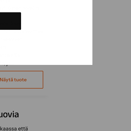
ttöinen sivellin
alaukseen.
ituharjas levittää
tasaisesti
sti
nteisilla
a, ja...
Näytä tuote
muovia
nkaassa että