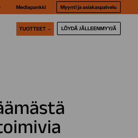
Mediapankki
Myynti ja asiakaspalvelu
LÖYDÄ JÄLLEENMYYJÄ
TUOTTEET
jäämästä
toimivia