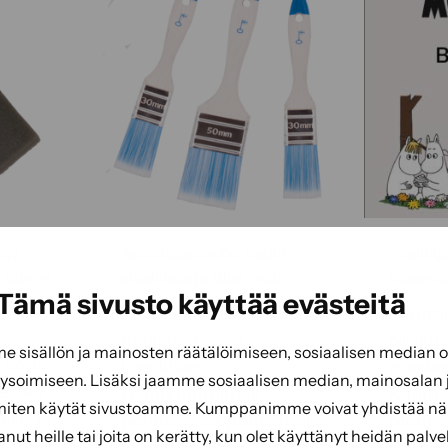
tsy
Avainlipputuote: Kodin
Avainli
in 60mm
sivellinsarja Blue midi
Muumis
Tämä sivusto käyttää evästeitä
Yleissiveltimet kaikkeen
Muumip
maalaamiseen.
Niiskun
sisällön ja mainosten räätälöimiseen, sosiaalisen median
 Sopii
Laadukas
maalaa
soimiseen. Lisäksi jaamme sosiaalisen median, mainosalan j
teiden
keinokuituharjas
Kotima
miten käytät sivustoamme. Kumppanimme voivat yhdistää näitä
ille ja
perinteisellä puuvarrella.
Muumis
tanut heille tai joita on kerätty, kun olet käyttänyt heidän palve
Valmistettu Suomessa.
laaduk