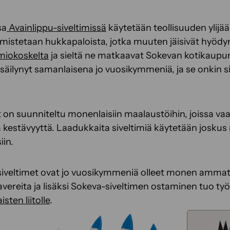
sa
Avainlippu-siveltimissä
käytetään teollisuuden ylij
almistetaan hukkapaloista, jotka muuten jäisivät hyöd
miokoskelta
ja sieltä ne matkaavat Sokevan kotikaupun
säilynyt samanlaisena jo vuosikymmeniä, ja se onkin 
t on suunniteltu monenlaisiin maalaustöihin, joissa va
kestävyyttä. Laadukkaita siveltimiä käytetään joskus
iin.
iveltimet ovat jo vuosikymmeniä olleet monen ammatti
vereita ja lisäksi Sokeva-siveltimen ostaminen tuo t
ten liitolle
.