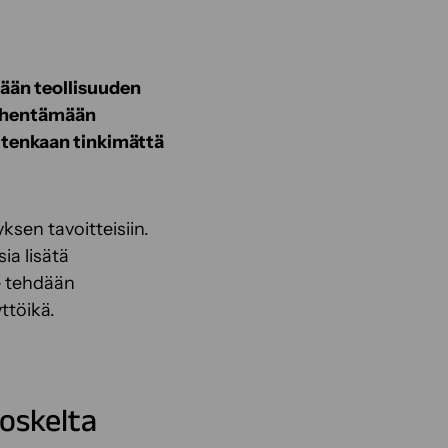
tään teollisuuden
vähentämään
uitenkaan tinkimättä
sen tavoitteisiin.
a lisätä
e tehdään
yttöikä.
koskelta