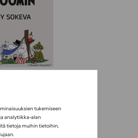
pputuote:
ivellin 50mm
eikko ja
eiti tuovat iloa
 ominaisuuksien tukemiseen
miseen!
a analytiikka-alan
inen
 tietoja muihin tietoihin,
ivellin on
lujaan.
as ja