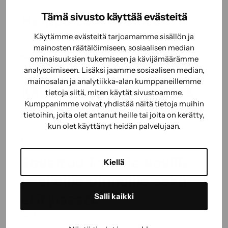
Helppo teränvaihto
Tämä sivusto käyttää evästeitä
Käytämme evästeitä tarjoamamme sisällön ja
Kääntyvä ja koko terän pituuden kattava
mainosten räätälöimiseen, sosiaalisen median
teränpidin
mahdollistaa helpon ja nopean
ominaisuuksien tukemiseen ja kävijämäärämme
teränvaihdon molemmin puolin.
analysoimiseen. Lisäksi jaamme sosiaalisen median,
mainosalan ja analytiikka-alan kumppaneillemme
Käytännöllinen ripustus
tietoja siitä, miten käytät sivustoamme.
Kumppanimme voivat yhdistää näitä tietoja muihin
tietoihin, joita olet antanut heille tai joita on kerätty,
Kädensijassa on
laajennettu ripustusreikä
, joka
kun olet käyttänyt heidän palvelujaan.
helpottaa työkalun säilyttämistä vaijereissa,
koukuissa ja muissa järjestelmissä.
Soveltuu kaikille koville
Kiellä
ja sileille pinnoille sekä
erityisesti:
Salli kaikki
Maaliroiskeiden poistoon ikkunoista ja