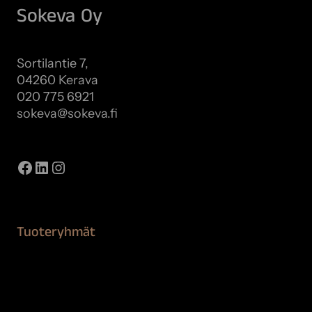
Sokeva Oy
Sortilantie 7,
04260 Kerava
020 775 6921
sokeva@sokeva.fi
Näytä kaikki yhteystiedot
Facebook
LinkedIn
Instagram
Tuoteryhmät
Maalaustarvikkeet
Remontointi
Teipit ja suojaaminen