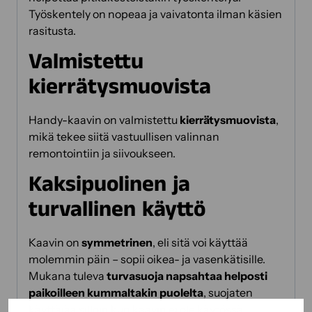
Työskentely on nopeaa ja vaivatonta ilman käsien
rasitusta.
Valmistettu
kierrätysmuovista
Handy-kaavin on valmistettu
kierrätysmuovista
,
mikä tekee siitä vastuullisen valinnan
remontointiin ja siivoukseen.
Kaksipuolinen ja
turvallinen käyttö
Kaavin on
symmetrinen
, eli sitä voi käyttää
molemmin päin – sopii oikea- ja vasenkätisille.
Mukana tuleva
turvasuoja napsahtaa helposti
paikoilleen kummaltakin puolelta
, suojaten
käyttäjää silloin kun kaavin ei ole käytössä.