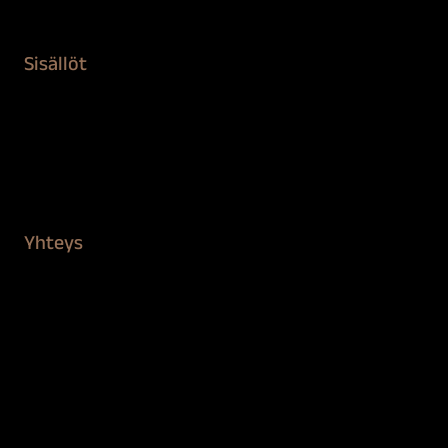
Kiinteistön puhdistus ja suojaus
Sisällöt
Sokeva tarina
BioComb
Vinkit ja uutiset
Mediapankki
Yhteys
Verkkokauppa
Myynti ja asiakaspalvelu
Löydä jälleenmyyjä
BioComb-tekijät
Tietosuojaseloste
Saavutettavuusseloste
Tilaus- ja toimitusehdot