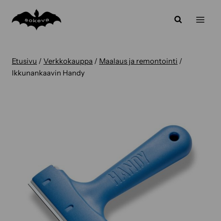
Siirry
sisältöön
Etusivu
/
Verkkokauppa
/
Maalaus ja remontointi
/
Ikkunankaavin Handy