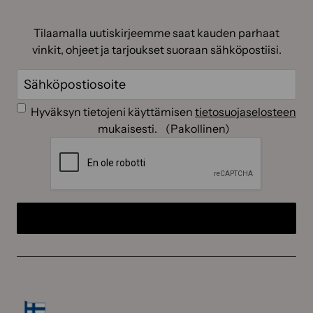
Tilaamalla uutiskirjeemme saat kauden parhaat
vinkit, ohjeet ja tarjoukset suoraan sähköpostiisi.
Sähköposti
(Pakollinen)
Suostumus
(Pakollinen)
Hyväksyn tietojeni käyttämisen
tietosuojaselosteen
mukaisesti.
(Pakollinen)
CAPTCHA