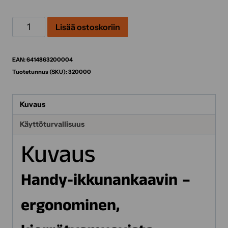
Ikkunankaavin
Lisää ostoskoriin
Handy
määrä
EAN:
6414863200004
Tuotetunnus (SKU):
320000
Kuvaus
Käyttöturvallisuus
Kuvaus
Handy-ikkunankaavin –
ergonominen,