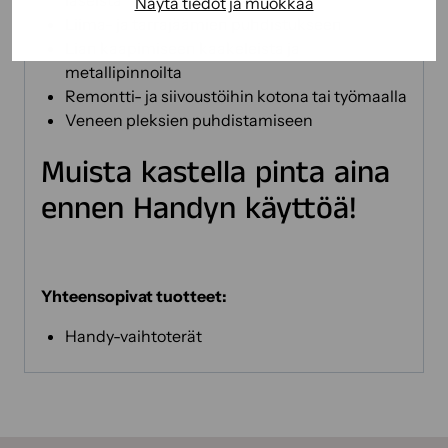
laseista
Näytä tiedot ja muokkaa
Liima- ja tarrajäämien puhdistukseen
Lian kaapimiseen kaakeleista ja
metallipinnoilta
Remontti- ja siivoustöihin kotona tai työmaalla
Veneen pleksien puhdistamiseen
Muista kastella pinta aina
ennen Handyn käyttöä!
Yhteensopivat tuotteet:
Handy-vaihtoterät