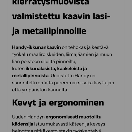
kierrätysmuovista
valmistettu kaavin lasi-
ja metallipinnoille
Handy-ikkunankaavin
on tehokas ja kestävä
työkalu maaliroiskeiden, liimajäämien ja muun
lian poistoon sileiltä pinnoilta,
kuten
ikkunalasista, kaakeleista ja
metallipinnoista
. Uudistettu Handy on
suunniteltu entistä paremmaksi sekä käyttäjän
että ympäristön kannalta.
Kevyt ja ergonominen
Uuden Handyn
ergonomisesti muotoiltu
kädensija
istuu mukavasti käteen ja keveys
helpottaa pitkäkestoistakin työskentelyä.