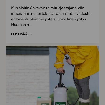
Kun aloitin Sokevan toimitusjohtajana, olin
innoissani monestakin asiasta, mutta yhdestä
erityisesti: olemme yhteiskunnallinen yritys.
Huomasin…
SOKEVA
LUE LISÄÄ
ON
YHTEISKUNNALLINEN
YRITYS
–
MITÄ
TÄMÄ
TARKOITTAA?