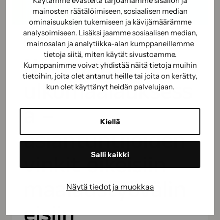
Käytämme evästeitä tarjoamamme sisällön ja
mainosten räätälöimiseen, sosiaalisen median
ominaisuuksien tukemiseen ja kävijämäärämme
analysoimiseen. Lisäksi jaamme sosiaalisen median,
mainosalan ja analytiikka-alan kumppaneillemme
KAIKKI
MAALAUS
tietoja siitä, miten käytät sivustoamme.
Näin onnistut
Kumppanimme voivat yhdistää näitä tietoja muihin
tietoihin, joita olet antanut heille tai joita on kerätty,
ulkomaalauksess
kun olet käyttänyt heidän palvelujaan.
a –
Kiellä
asiantuntijoiden
vinkit oikeisiin
Salli kaikki
maalaustyövälin
Näytä tiedot ja muokkaa
eisiin