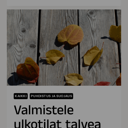
ROOSA
NAUHA
-
KAMPANJATUOTTEET
–
HERKULLISEN
VÄRISET
MAALAUSTYÖVÄLINEET
TUKEVAT
SYÖPÄTUTKIMUSTA
KAIKKI
PUHDISTUS JA SUOJAUS
Valmistele
ulkotilat talvea