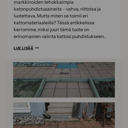
markkinoiden tehokkaimpia
katonpuhdistusaineita – vahva, riittoisa ja
luotettava. Mutta miten se toimii eri
kattomateriaaleilla? Tässä artikkelissa
kerromme, miksi juuri tämä tuote on
erinomainen valinta kattosi puhdistukseen.
PUHDAS
LUE LISÄÄ
KATTO
EXTRA
STRONG
–
TEHOKAS
PUHDISTUS
KAIKILLE
KATTOMATERIAALEILLE