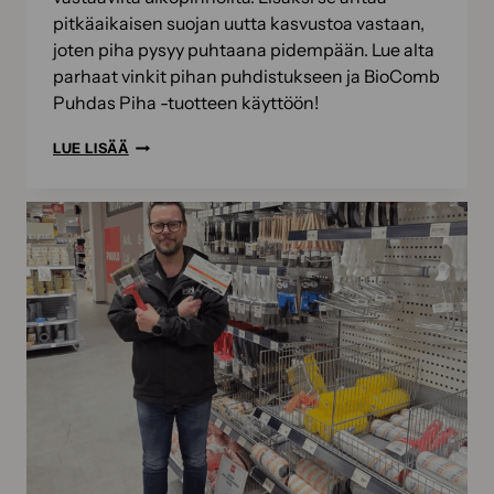
pitkäaikaisen suojan uutta kasvustoa vastaan,
joten piha pysyy puhtaana pidempään. Lue alta
parhaat vinkit pihan puhdistukseen ja BioComb
Puhdas Piha -tuotteen käyttöön!
BIOCOMB
LUE LISÄÄ
PUHDAS
PIHA
PUTSAA
PIHALAATAT
JA
KIVEYKSET