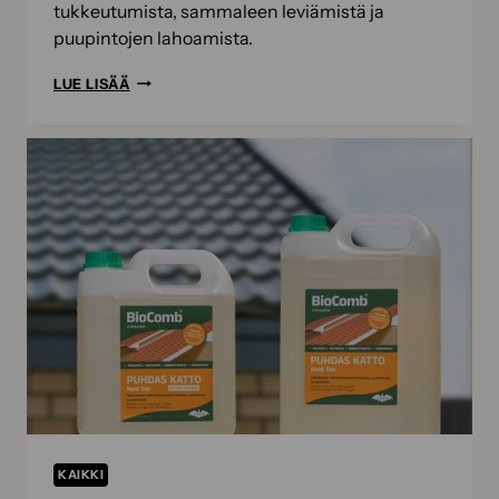
tukkeutumista, sammaleen leviämistä ja
puupintojen lahoamista.
VALMISTELE
LUE LISÄÄ
ULKOTILAT
TALVEA
VARTEN
–
PARHAAT
SYYSPUHDISTUSVINKIT
JA
BIOCOMB-
TUOTTEET
KAIKKI