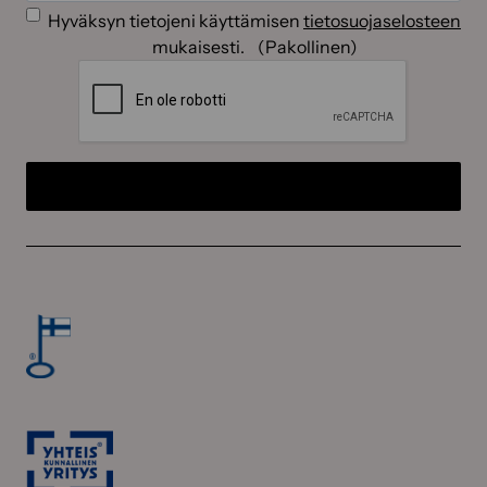
Suostumus
(Pakollinen)
Hyväksyn tietojeni käyttämisen
tietosuojaselosteen
mukaisesti.
(Pakollinen)
CAPTCHA