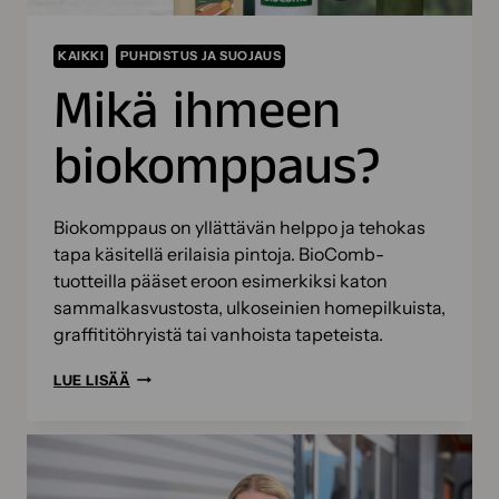
KAIKKI
PUHDISTUS JA SUOJAUS
Mikä ihmeen
biokomppaus?
Biokomppaus on yllättävän helppo ja tehokas
tapa käsitellä erilaisia pintoja. BioComb-
tuotteilla pääset eroon esimerkiksi katon
sammalkasvustosta, ulkoseinien homepilkuista,
graffititöhryistä tai vanhoista tapeteista.
MIKÄ
LUE LISÄÄ
IHMEEN
BIOKOMPPAUS?