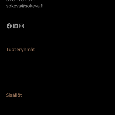
sokeva@sokeva.fi
Näytä kaikki yhteystiedot
Facebook
LinkedIn
Instagram
Tuoteryhmät
Maalaustarvikkeet
Remontointi
Teipit ja suojaaminen
Kiinteistön puhdistus ja suojaus
Sisällöt
Sokeva tarina
BioComb