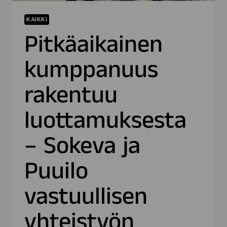
KAIKKI
Pitkäaikainen
kumppanuus
rakentuu
luottamuksesta
– Sokeva ja
Puuilo
vastuullisen
yhteistyön