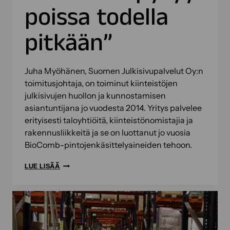
poissa todella
pitkään”
Juha Myöhänen, Suomen Julkisivupalvelut Oy:n
toimitusjohtaja, on toiminut kiinteistöjen
julkisivujen huollon ja kunnostamisen
asiantuntijana jo vuodesta 2014. Yritys palvelee
erityisesti taloyhtiöitä, kiinteistönomistajia ja
rakennusliikkeitä ja se on luottanut jo vuosia
BioComb-pintojenkäsittelyaineiden tehoon.
SUOMEN
LUE LISÄÄ
JULKISIVUPALVELUT
LUOTTAA
BIOCOMB-
TUOTTEISIIN:
”KASVUSTO