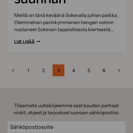
Meillä on tänä keväänä Sokevalla juhlan paikka.
Olemmehan parinkymmenen hengen voimin
nostaneet Sokevan tappiollisesta kierteestä…
JUHLAN
LUE LISÄÄ
PAIKKA!
NÄIN
KÄÄNSIMME
Sivunavigointi
Edellinen
SOKEVAN
Seuraa
1
2
3
4
5
6
SUUNNAN
sivu
sivu
Tilaamalla uutiskirjeemme saat kauden parhaat
vinkit, ohjeet ja tarjoukset suoraan sähköpostiisi.
Sähköposti
(Pakollinen)