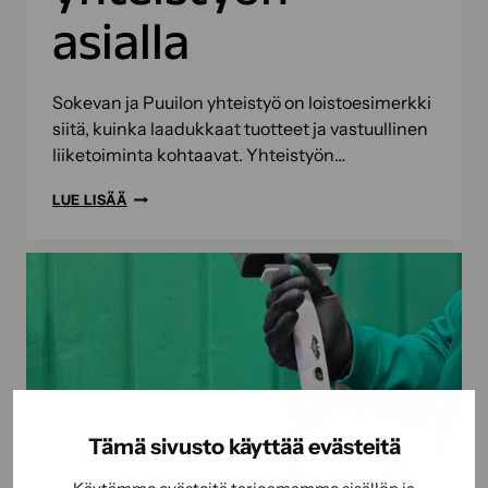
asialla
Sokevan ja Puuilon yhteistyö on loistoesimerkki
siitä, kuinka laadukkaat tuotteet ja vastuullinen
liiketoiminta kohtaavat. Yhteistyön…
PITKÄAIKAINEN
LUE LISÄÄ
KUMPPANUUS
RAKENTUU
LUOTTAMUKSESTA
–
SOKEVA
JA
PUUILO
VASTUULLISEN
YHTEISTYÖN
Tämä sivusto käyttää evästeitä
ASIALLA