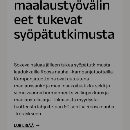
maalaustyövälin
eet tukevat
syöpätutkimusta
Sokeva haluaa jälleen tukea syöpätutkimusta
laadukkailla Roosa nauha –kampanjatuotteilla.
Kampanjatuotteina ovat uutuutena
maalaussanko ja maalinsekoitustikku sekä jo
viime vuonna hurmanneet sivellinpakkaus ja
maalaustelasarja. Jokaisesta myydystä
tuotteesta lahjoitetaan 50 senttiä Roosa nauha
-keräykseen.
SOKEVAN
LUE LISÄÄ