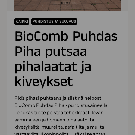
KAIKKI
PUHDISTUS JA SUOJAUS
BioComb Puhdas
Piha putsaa
pihalaatat ja
kiveykset
Pidä pihasi puhtaana ja siistinä helposti
BioComb Puhdas Piha -puhdistusaineella!
Tehokas tuote poistaa tehokkaasti levän,
sammaleen ja homeen pihalaatoilta,
kivetyksiltä, muureilta, asfaltilta ja muilta
vastaavilta ulkopinnoilta. Lisäksi se antaa