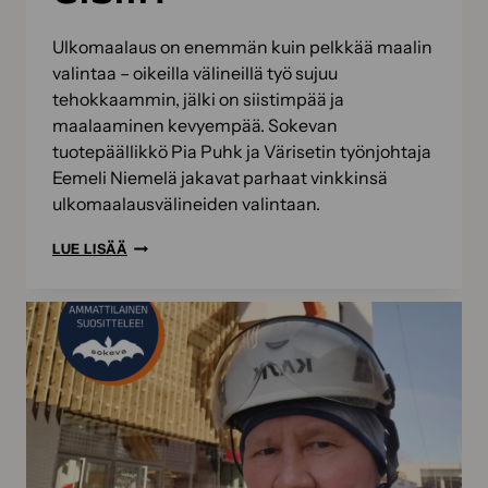
Ulkomaalaus on enemmän kuin pelkkää maalin
valintaa – oikeilla välineillä työ sujuu
tehokkaammin, jälki on siistimpää ja
maalaaminen kevyempää. Sokevan
tuotepäällikkö Pia Puhk ja Värisetin työnjohtaja
Eemeli Niemelä jakavat parhaat vinkkinsä
ulkomaalausvälineiden valintaan.
NÄIN
LUE LISÄÄ
ONNISTUT
ULKOMAALAUKSESSA
–
ASIANTUNTIJOIDEN
VINKIT
OIKEISIIN
MAALAUSTYÖVÄLINEISIIN