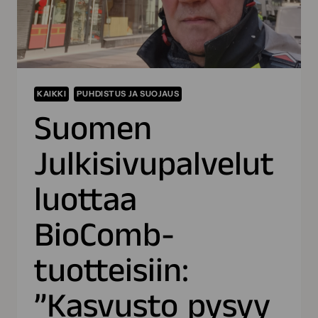
KAIKKI
PUHDISTUS JA SUOJAUS
Suomen
Julkisivupalvelut
luottaa
BioComb-
tuotteisiin:
”Kasvusto pysyy