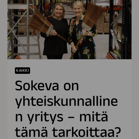
PYSYY
POISSA
TODELLA
PITKÄÄN”
KAIKKI
Sokeva on
yhteiskunnalline
n yritys – mitä
tämä tarkoittaa?