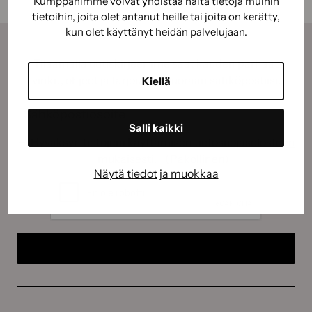
Kumppanimme voivat yhdistää näitä tietoja muihin
tietoihin, joita olet antanut heille tai joita on kerätty,
kun olet käyttänyt heidän palvelujaan.
Tilaamalla uutiskirjeemme saat kauden parhaat
vinkit, ohjeet ja tarjoukset suoraan sähköpostiisi.
Kiellä
Sähköposti
(Pakollinen)
Salli kaikki
Suostumus
(Pakollinen)
Hyväksyn tietojeni käyttämisen
tietosuojaselosteen
mukaisesti.
(Pakollinen)
Näytä tiedot ja muokkaa
CAPTCHA