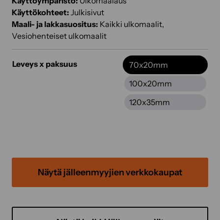
Käyttöympäristö:
Ulkomaalaus
Käyttökohteet:
Julkisivut
Maali- ja lakkasuositus:
Kaikki ulkomaalit,
Vesiohenteiset ulkomaalit
Leveys x paksuus
70x20mm
100x20mm
120x35mm
Näytä jälleenmyyjien verkkokaupat