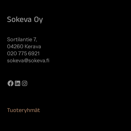
Sokeva Oy
Sortilantie 7,
04260 Kerava
020 775 6921
sokeva@sokeva.fi
Näytä kaikki yhteystiedot
Facebook
LinkedIn
Instagram
Tuoteryhmät
Maalaustarvikkeet
Remontointi