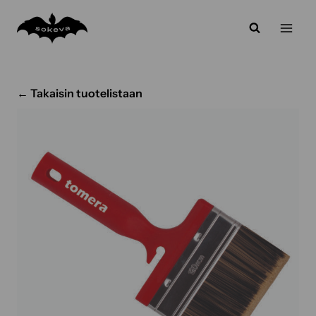
Siirry
sisältöön
← Takaisin tuotelistaan