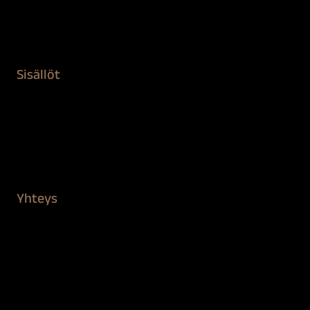
Teipit ja suojaaminen
Kiinteistön puhdistus ja suojaus
Sisällöt
Sokeva tarina
BioComb
Vinkit ja uutiset
Mediapankki
Yhteys
Verkkokauppa
Myynti ja asiakaspalvelu
Löydä jälleenmyyjä
BioComb-tekijät
Tietosuojaseloste