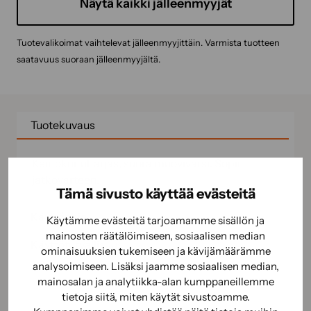
Näytä kaikki jälleenmyyjät
Tuotevalikoimat vaihtelevat jälleenmyyjittäin. Varmista tuotteen
saatavuus suoraan jälleenmyyjältä.
Tuotekuvaus
Keinokuituharjas, suora muovivarsi. Sopii
jatkovarteen.
Tämä sivusto käyttää evästeitä
Käyttöohje
Käytämme evästeitä tarjoamamme sisällön ja
mainosten räätälöimiseen, sosiaalisen median
Käyttöturvallisuus
ominaisuuksien tukemiseen ja kävijämäärämme
analysoimiseen. Lisäksi jaamme sosiaalisen median,
mainosalan ja analytiikka-alan kumppaneillemme
tietoja siitä, miten käytät sivustoamme.