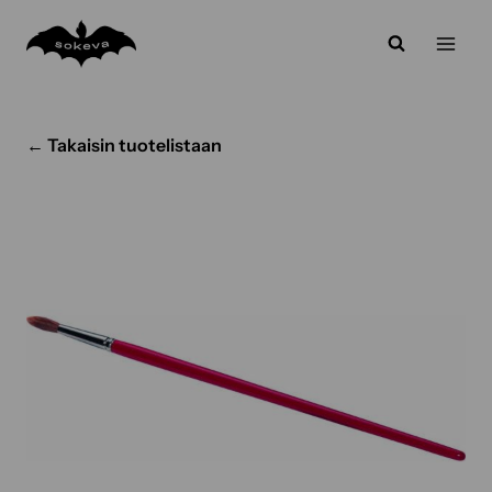
Siirry
sisältöön
← Takaisin tuotelistaan