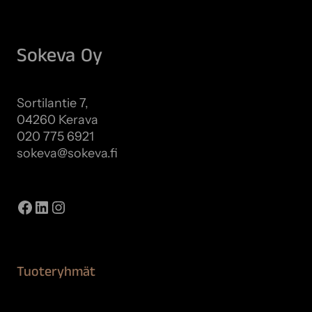
Sokeva Oy
Sortilantie 7,
04260 Kerava
020 775 6921
sokeva@sokeva.fi
Näytä kaikki yhteystiedot
Facebook
LinkedIn
Instagram
Tuoteryhmät
Maalaustarvikkeet