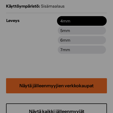
Käyttöympäristö:
Sisämaalaus
Leveys
4mm
5mm
6mm
7mm
Näytä jälleenmyyjien verkkokaupat
Näytä kaikki jälleenmyyjät