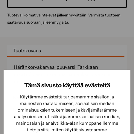
Tuotevalikoimat vaihtelevat jälleenmyyjittäin. Varmista tuotteen
saatavuus suoraan jälleenmyyjältä.
Tuotekuvaus
Häränkorvakarvaa, puuvarsi. Tarkkaan
maalaukseen ja korjausmaalauksiin. Kaikille
maaleille ja lakoille.
Tämä sivusto käyttää evästeitä
Käytämme evästeitä tarjoamamme sisällön ja
Käyttöohje
mainosten räätälöimiseen, sosiaalisen median
Käyttöturvallisuus
ominaisuuksien tukemiseen ja kävijämäärämme
analysoimiseen. Lisäksi jaamme sosiaalisen median,
mainosalan ja analytiikka-alan kumppaneillemme
tietoja siitä, miten käytät sivustoamme.