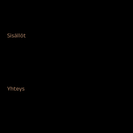
Remontointi
Teipit ja suojaaminen
Kiinteistön puhdistus ja suojaus
Sisällöt
Sokeva tarina
BioComb
Vinkit ja uutiset
Mediapankki
Yhteys
Verkkokauppa
Myynti ja asiakaspalvelu
Löydä jälleenmyyjä
BioComb-tekijät
Tietosuojaseloste