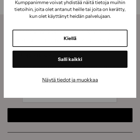
Kumppanimme voivat yhdistää näitä tietoja muihin
tietoihin, joita olet antanut heille tai joita on kerätty,
kun olet käyttänyt heidän palvelujaan.
Tilaamalla uutiskirjeemme saat kauden parhaat
Kiellä
vinkit, ohjeet ja tarjoukset suoraan sähköpostiisi.
Sähköposti
(Pakollinen)
Salli kaikki
Suostumus
(Pakollinen)
Hyväksyn tietojeni käyttämisen
tietosuojaselosteen
mukaisesti.
(Pakollinen)
Näytä tiedot ja muokkaa
CAPTCHA