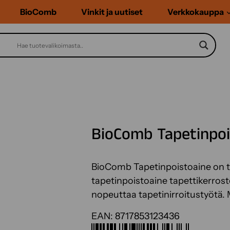
BioComb
Vinkit ja uutiset
Verkkokauppa
BioComb Tapetinpoi
BioComb Tapetinpoistoaine on t
tapetinpoistoaine tapettikerrost
nopeuttaa tapetinirroitustyötä.
EAN:
8717853123436