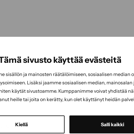
Tämä sivusto käyttää evästeitä
sisällön ja mainosten räätälöimiseen, sosiaalisen median
soimiseen. Lisäksi jaamme sosiaalisen median, mainosalan j
miten käytät sivustoamme. Kumppanimme voivat yhdistää näitä
tanut heille tai joita on kerätty, kun olet käyttänyt heidän palve
Kiellä
Salli kaikki
öturvallisuus