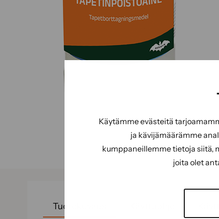
Käytämme evästeitä tarjoamamme 
ja kävijämäärämme analy
kumppaneillemme tietoja siitä, 
joita olet an
Tuotekuvaus
Käyttöohje
Käytt