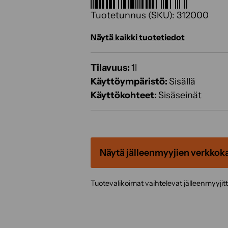
Tuotetunnus (SKU):
312000
Näytä kaikki tuotetiedot
Tilavuus:
1l
Käyttöympäristö:
Sisällä
Käyttökohteet:
Sisäseinät
Näytä jälleenmyyjien verkkok
Tuotevalikoimat vaihtelevat jälleenmyyjit