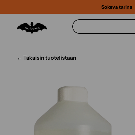
Siirry
Sokeva tarina
sisältöön
← Takaisin tuotelistaan