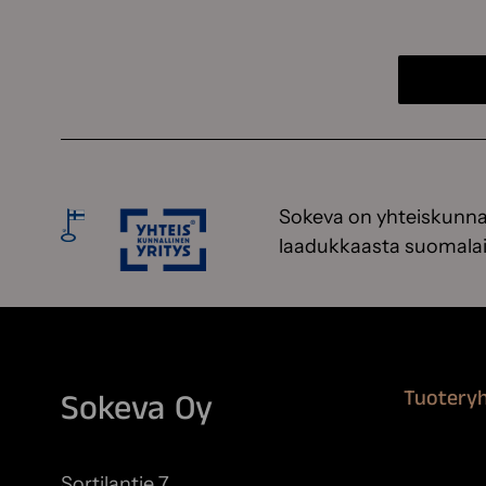
Sokeva on yhteiskunnal
laadukkaasta suomalai
Tuotery
Sokeva Oy
Maalausta
Remontoi
Sortilantie 7,