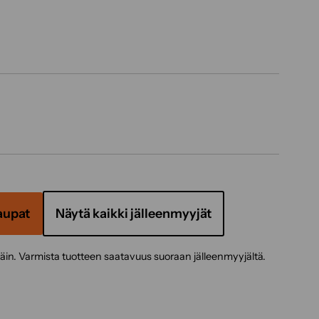
aupat
Näytä kaikki jälleenmyyjät
täin. Varmista tuotteen saatavuus suoraan jälleenmyyjältä.