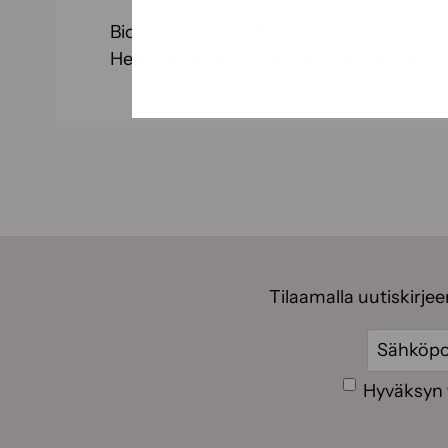
BioComb Tapetinpoistoaine on tehokkaast
Helpottaa ja nopeuttaa tapetinirroitust
Tilaamalla uutiskirje
Sähköpos
Suostumus
Hyväksyn 