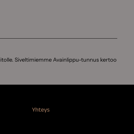
itolle. Siveltimiemme Avainlippu-tunnus kertoo
Yhteys
Verkkokauppa
Myynti ja asiakaspalvelu