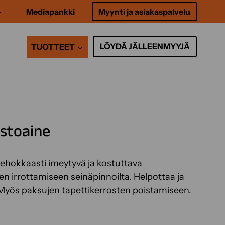
Mediapankki
Myynti ja asiakaspalvelu
LÖYDÄ JÄLLEENMYYJÄ
TUOTTEET
stoaine
ehokkaasti imeytyvä ja kostuttava
en irrottamiseen seinäpinnoilta. Helpottaa ja
 Myös paksujen tapettikerrosten poistamiseen.