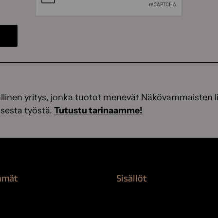
linen yritys, jonka tuotot menevät Näkövammaisten li
sesta työstä.
Tutustu tarinaamme!
hmät
Sisällöt
rvikkeet
Sokeva tarina
nti
BioComb