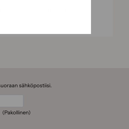
rosten irrottamiseen seinäpinnoilta.
suoraan sähköpostiisi.
(Pakollinen)