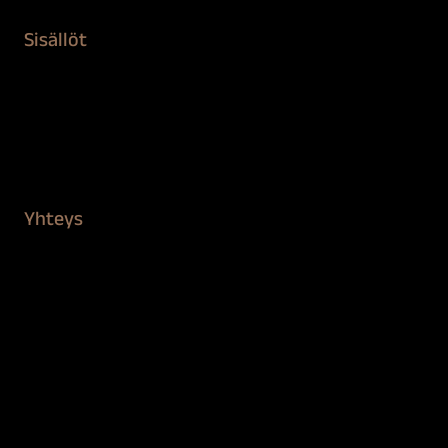
Sisällöt
Sokeva tarina
BioComb
Vinkit ja uutiset
Mediapankki
Yhteys
Verkkokauppa
Myynti ja asiakaspalvelu
Löydä jälleenmyyjä
BioComb-tekijät
Tietosuojaseloste
Saavutettavuusseloste
Tilaus- ja toimitusehdot