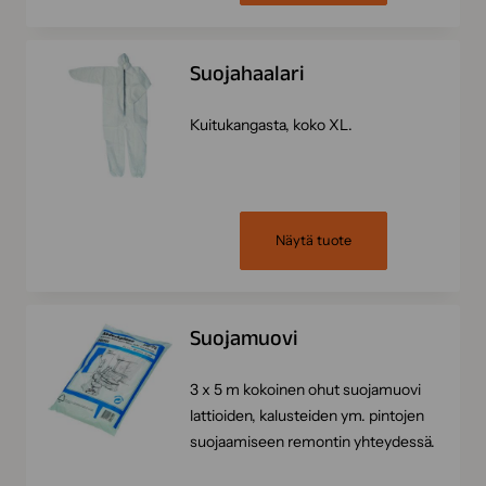
Suojahaalari
Kuitukangasta, koko XL.
Näytä tuote
Suojamuovi
3 x 5 m kokoinen ohut suojamuovi
lattioiden, kalusteiden ym. pintojen
suojaamiseen remontin yhteydessä.