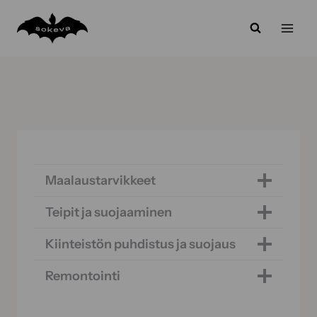
Siirry
sisältöön
Maalaustarvikkeet
Teipit ja suojaaminen
Kiinteistön puhdistus ja suojaus
Remontointi