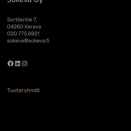
Sortilantie 7,
04260 Kerava
020 775 6921
sokeva@sokeva.fi
Näytä kaikki yhteystiedot
Facebook
LinkedIn
Instagram
Tuoteryhmät
Maalaustarvikkeet
Remontointi
Teipit ja suojaaminen
Kiinteistön puhdistus ja suojaus