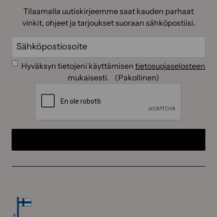
Tilaamalla uutiskirjeemme saat kauden parhaat
vinkit, ohjeet ja tarjoukset suoraan sähköpostiisi.
Sähköposti
(Pakollinen)
Suostumus
(Pakollinen)
Hyväksyn tietojeni käyttämisen
tietosuojaselosteen
mukaisesti.
(Pakollinen)
CAPTCHA