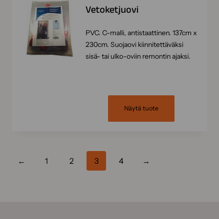
Vetoketjuovi
PVC. C-malli, antistaattinen. 137cm x
230cm. Suojaovi kiinnitettäväksi
sisä- tai ulko-oviin remontin ajaksi.
Näytä tuote
←
1
2
3
4
→