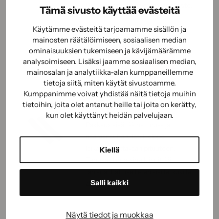
UV- suojattu ja hyvä lämmönkesto.
Tämä sivusto käyttää evästeitä
Käytämme evästeitä tarjoamamme sisällön ja
mainosten räätälöimiseen, sosiaalisen median
ominaisuuksien tukemiseen ja kävijämäärämme
Näytä tuote
analysoimiseen. Lisäksi jaamme sosiaalisen median,
mainosalan ja analytiikka-alan kumppaneillemme
tietoja siitä, miten käytät sivustoamme.
Kumppanimme voivat yhdistää näitä tietoja muihin
Tarranauha musta
tietoihin, joita olet antanut heille tai joita on kerätty,
kun olet käyttänyt heidän palvelujaan.
Pakkaus sisältää ns. uros- ja
naarasnauharullat. Helppo
leikata tarvittavaan pituuteen.
Kiellä
Tehokas liima-aine kiinnittää
tarranauhat useille erilaisille, koville
Salli kaikki
alustoille.
Näytä tiedot ja muokkaa