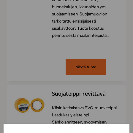
huonekalujen, ikkunoiden ym.
suojaamiseen. Suojamuovi on
tarkoitettu ensisijaisesti
sisäkäyttöön. Tuote koostuu
perinteisestä maalarinteipistä…
Näytä tuote
Suojateippi revittävä
Käsin katkaistava PVC-muoviteippi.
Laadukas yleisteippi.
Sähköjännitteen, syöpymisen,
kosteuden ja kemikaalin kestävä.