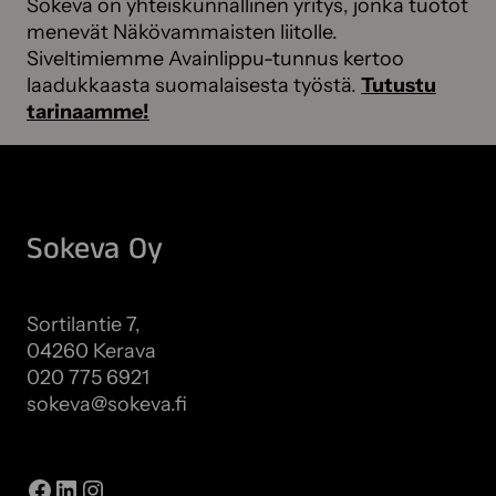
Sokeva on yhteiskunnallinen yritys, jonka tuotot
menevät Näkövammaisten liitolle.
Siveltimiemme Avainlippu-tunnus kertoo
laadukkaasta suomalaisesta työstä.
Tutustu
tarinaamme!
Sokeva Oy
Sortilantie 7,
04260 Kerava
020 775 6921
sokeva@sokeva.fi
Näytä kaikki yhteystiedot
Facebook
LinkedIn
Instagram