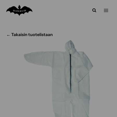
Siirry
sisältöön
← Takaisin tuotelistaan