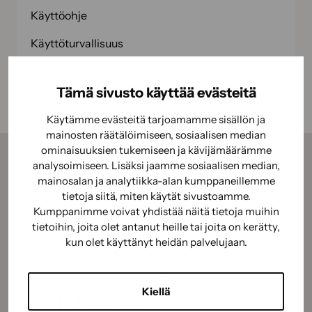
Käyttöohje
Käyttöturvallisuus
Tämä sivusto käyttää evästeitä
Käytämme evästeitä tarjoamamme sisällön ja
mainosten räätälöimiseen, sosiaalisen median
ominaisuuksien tukemiseen ja kävijämäärämme
analysoimiseen. Lisäksi jaamme sosiaalisen median,
Tilaamalla uutiskirjeemme saat kauden parhaat
mainosalan ja analytiikka-alan kumppaneillemme
vinkit, ohjeet ja tarjoukset suoraan sähköpostiisi.
tietoja siitä, miten käytät sivustoamme.
Kumppanimme voivat yhdistää näitä tietoja muihin
Sähköposti
(Pakollinen)
tietoihin, joita olet antanut heille tai joita on kerätty,
kun olet käyttänyt heidän palvelujaan.
Suostumus
(Pakollinen)
Hyväksyn tietojeni käyttämisen
tietosuojaselosteen
mukaisesti.
(Pakollinen)
CAPTCHA
Kiellä