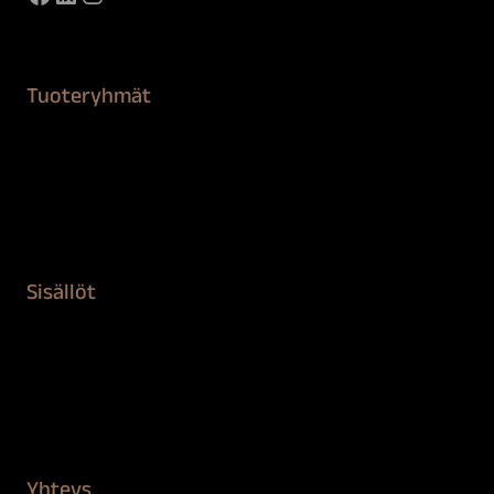
Tuoteryhmät
Maalaustarvikkeet
Remontointi
Teipit ja suojaaminen
Kiinteistön puhdistus ja suojaus
Sisällöt
Sokeva tarina
BioComb
Vinkit ja uutiset
Mediapankki
Yhteys