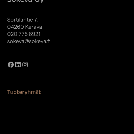
Sortilantie 7,
04260 Kerava
020 775 6921
sokeva@sokeva.fi
Näytä kaikki yhteystiedot
Facebook
LinkedIn
Instagram
Tuoteryhmät
Maalaustarvikkeet
Remontointi
Teipit ja suojaaminen
Kiinteistön puhdistus ja suojaus