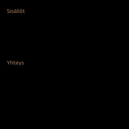
Sisällöt
Sokeva tarina
BioComb
Vinkit ja uutiset
Mediapankki
Yhteys
Verkkokauppa
Myynti ja asiakaspalvelu
Löydä jälleenmyyjä
BioComb-tekijät
Tietosuojaseloste
Saavutettavuusseloste
Tilaus- ja toimitusehdot