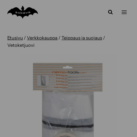
Siirry
sisältöön
Etusivu
/
Verkkokauppa
/
Teippaus ja suojaus
/
Vetoketjuovi