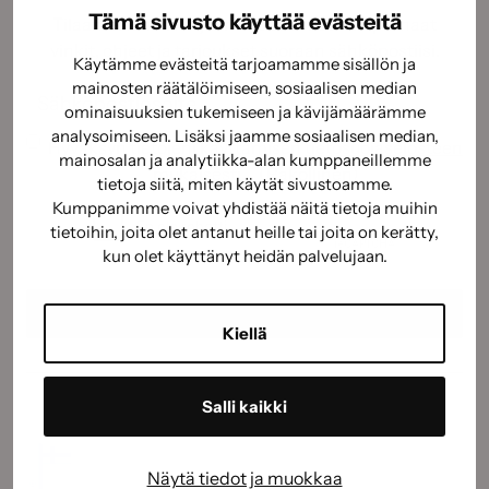
Tämä sivusto käyttää evästeitä
Tilaamalla uutiskirjeemme saat kauden parhaat
vinkit, ohjeet ja tarjoukset suoraan sähköpostiisi.
Käytämme evästeitä tarjoamamme sisällön ja
mainosten räätälöimiseen, sosiaalisen median
Sähköposti
(Pakollinen)
ominaisuuksien tukemiseen ja kävijämäärämme
analysoimiseen. Lisäksi jaamme sosiaalisen median,
Suostumus
(Pakollinen)
Hyväksyn tietojeni käyttämisen
tietosuojaselosteen
mainosalan ja analytiikka-alan kumppaneillemme
mukaisesti.
(Pakollinen)
tietoja siitä, miten käytät sivustoamme.
CAPTCHA
Kumppanimme voivat yhdistää näitä tietoja muihin
tietoihin, joita olet antanut heille tai joita on kerätty,
kun olet käyttänyt heidän palvelujaan.
Kiellä
Salli kaikki
Näytä tiedot ja muokkaa