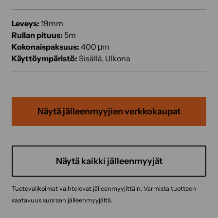
Leveys:
19mm
Rullan pituus:
5m
Kokonaispaksuus:
400 µm
Käyttöympäristö:
Sisällä, Ulkona
Näytä jälleenmyyjien verkkokaupat
Näytä kaikki jälleenmyyjät
Tuotevalikoimat vaihtelevat jälleenmyyjittäin. Varmista tuotteen
saatavuus suoraan jälleenmyyjältä.