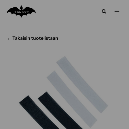
Siirry
sisältöön
← Takaisin tuotelistaan