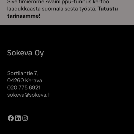
Siveltimiemme Avainlippu-tunnus kertoo
laadukkaasta suomalaisesta työstä.
Tutustu
tarinaamme!
Sokeva Oy
Sortilantie 7,
04260 Kerava
020 775 6921
sokeva@sokeva.fi
Näytä kaikki yhteystiedot
Facebook
LinkedIn
Instagram