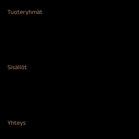
Tuoteryhmät
Maalaustarvikkeet
Remontointi
Teipit ja suojaaminen
Kiinteistön puhdistus ja suojaus
Sisällöt
Sokeva tarina
BioComb
Vinkit ja uutiset
Mediapankki
Yhteys
Verkkokauppa