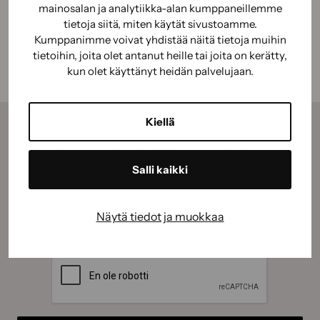
mainosalan ja analytiikka-alan kumppaneillemme
Käyttöturvallisuus
tietoja siitä, miten käytät sivustoamme.
Kumppanimme voivat yhdistää näitä tietoja muihin
tietoihin, joita olet antanut heille tai joita on kerätty,
kun olet käyttänyt heidän palvelujaan.
Kiellä
Tilaamalla uutiskirjeemme saat kauden parhaat
vinkit, ohjeet ja tarjoukset suoraan sähköpostiisi.
Salli kaikki
Sähköposti
(Pakollinen)
Näytä tiedot ja muokkaa
Suostumus
(Pakollinen)
Hyväksyn tietojeni käyttämisen
tietosuojaselosteen
mukaisesti.
(Pakollinen)
CAPTCHA