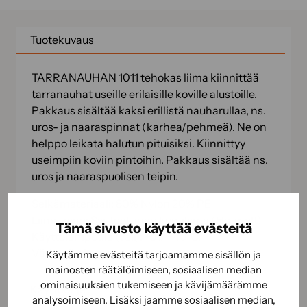
Tuotekuvaus
TARRANAUHAN 1011 tehokas liima kiinnittää
tarranauhat useille erilaisille koville alustoille.
Pakkaus sisältää kaksi erillistä nauharullaa, ns.
uros- ja naaraspinnat (karhea/pehmeä). Ne on
helppo leikata halutun pituisiksi. Kiinnittyy
useimpiin koviin pintoihin. Pakkaus sisältää ns.
uros ja naaraspuolisen teipin.
Selkämateriaali: 80% Nylon 20% PE
Liima-aine: Synteettinen kumiliima (Hotmelt)
Tämä sivusto käyttää evästeitä
Käyttölämpötila (väli): +5 … +40°C.
Väri: valkoinen
Käytämme evästeitä tarjoamamme sisällön ja
mainosten räätälöimiseen, sosiaalisen median
ominaisuuksien tukemiseen ja kävijämäärämme
Käyttöohje
analysoimiseen. Lisäksi jaamme sosiaalisen median,