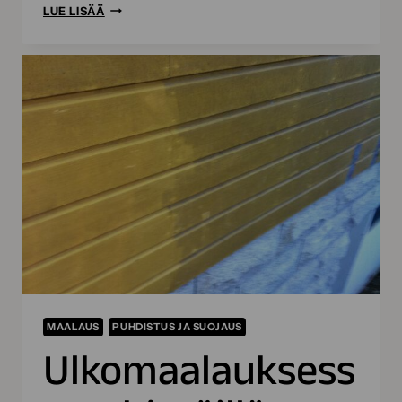
TUNNETKO
LUE LISÄÄ
JO
SOKEVAN
LEPAKON?
MAALAUS
PUHDISTUS JA SUOJAUS
Ulkomaalauksess