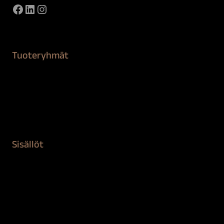
Facebook
LinkedIn
Instagram
Tuoteryhmät
Maalaustarvikkeet
Remontointi
Teipit ja suojaaminen
Kiinteistön puhdistus ja suojaus
Sisällöt
Sokeva tarina
BioComb
Vinkit ja uutiset
Mediapankki