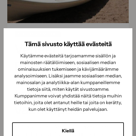
PUHDISTUS JA SUOJAUS
Veneen
Tämä sivusto käyttää evästeitä
Käytämme evästeitä tarjoamamme sisällön ja
puhdistus –
mainosten räätälöimiseen, sosiaalisen median
ominaisuuksien tukemiseen ja kävijämäärämme
vinkit
analysoimiseen. Lisäksi jaamme sosiaalisen median,
mainosalan ja analytiikka-alan kumppaneillemme
tehokkaaseen
tietoja siitä, miten käytät sivustoamme.
Kumppanimme voivat yhdistää näitä tietoja muihin
tietoihin, joita olet antanut heille tai joita on kerätty,
vaahtopesuun
kun olet käyttänyt heidän palvelujaan.
BioComb Puhdas Vene -vaahtopesu tulee
Kiellä
apuun, kun vesi ja harja eivät riitä veneen