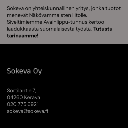
Sokeva on yhteiskunnallinen yritys, jonka tuotot
menevät Näkövammaisten liitolle.
Siveltimiemme Avainlippu-tunnus kertoo
laadukkaasta suomalaisesta työstä.
Tutustu
tarinaamme!
Sokeva Oy
Sortilantie 7,
04260 Kerava
020 775 6921
sokeva@sokeva.fi
Näytä kaikki yhteystiedot