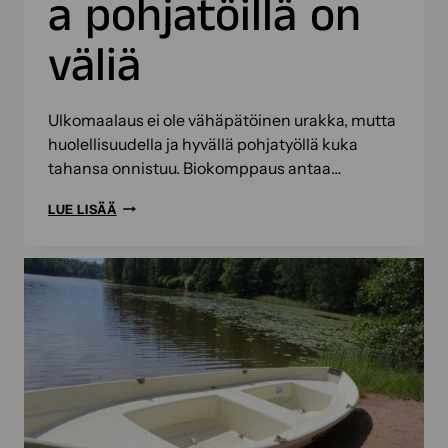
a pohjatöillä on
väliä
Ulkomaalaus ei ole vähäpätöinen urakka, mutta
huolellisuudella ja hyvällä pohjatyöllä kuka
tahansa onnistuu. Biokomppaus antaa…
ULKOMAALAUKSESSA
LUE LISÄÄ
POHJATÖILLÄ
ON
VÄLIÄ