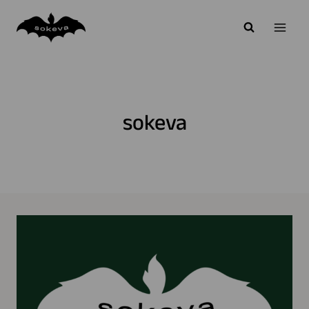
Siirry
sisältöön
sokeva