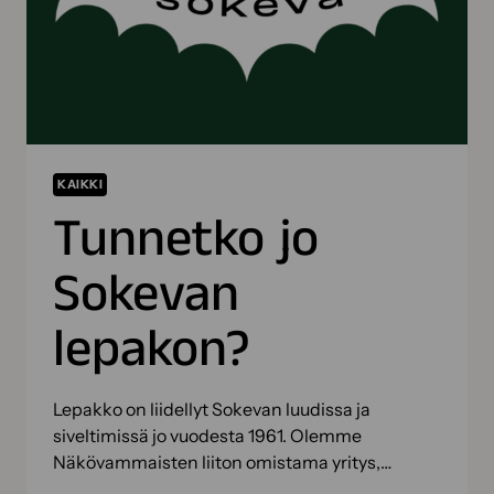
KAIKKI
Tunnetko jo
Sokevan
lepakon?
Lepakko on liidellyt Sokevan luudissa ja
siveltimissä jo vuodesta 1961. Olemme
Näkövammaisten liiton omistama yritys,…