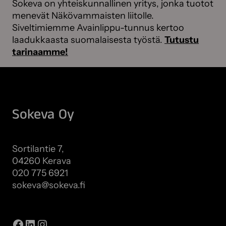
Sokeva on yhteiskunnallinen yritys, jonka tuotot
menevät Näkövammaisten liitolle.
Siveltimiemme Avainlippu-tunnus kertoo
laadukkaasta suomalaisesta työstä.
Tutustu
tarinaamme!
Sokeva Oy
Sortilantie 7,
04260 Kerava
020 775 6921
sokeva@sokeva.fi
Näytä kaikki yhteystiedot
Facebook
LinkedIn
Instagram