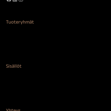
Tuoteryhmät
Maalaustarvikkeet
Remontointi
Teipit ja suojaaminen
Kiinteistön puhdistus ja suojaus
Sisällöt
Sokeva tarina
BioComb
Vinkit ja uutiset
Mediapankki
Yhteys