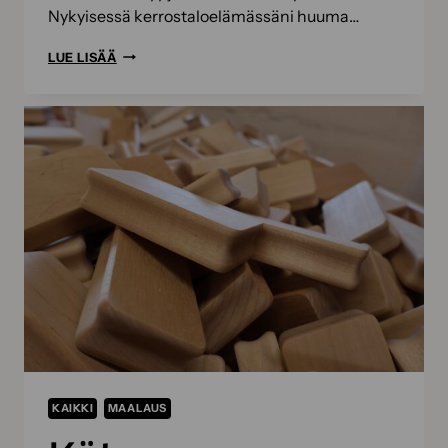
Nykyisessä kerrostaloelämässäni huuma…
PARAS
LUE LISÄÄ
AIKA
VUODESTA
–
SE
ON
JUURI
NYT!
KAIKKI
MAALAUS