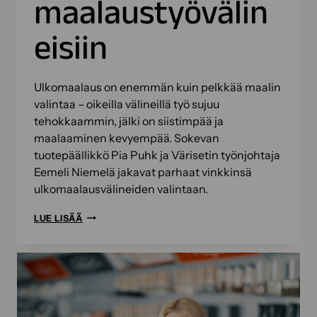
maalaustyövälin
eisiin
Ulkomaalaus on enemmän kuin pelkkää maalin
valintaa – oikeilla välineillä työ sujuu
tehokkaammin, jälki on siistimpää ja
maalaaminen kevyempää. Sokevan
tuotepäällikkö Pia Puhk ja Värisetin työnjohtaja
Eemeli Niemelä jakavat parhaat vinkkinsä
ulkomaalausvälineiden valintaan.
NÄIN
LUE LISÄÄ
ONNISTUT
ULKOMAALAUKSESSA
–
ASIANTUNTIJOIDEN
VINKIT