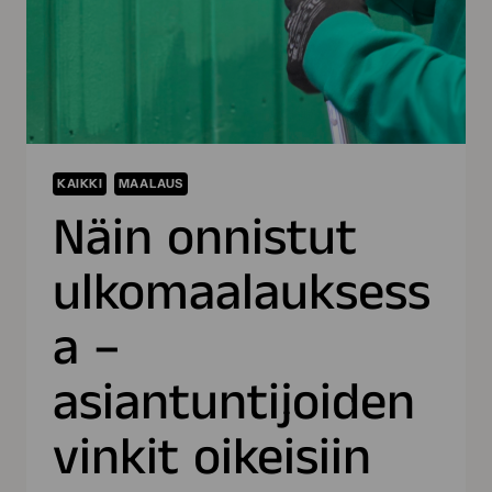
KAIKKI
MAALAUS
Näin onnistut
ulkomaalauksess
a –
asiantuntijoiden
vinkit oikeisiin