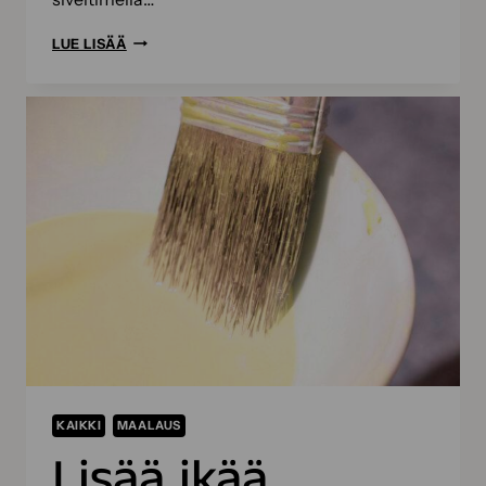
SOKEVA
LUE LISÄÄ
ON
AINOA
SUOMALAINEN
SIVELLINVALMISTAJA
–
SIVELTIMEN
MATKA
ALKAA
SAVON
SYDÄMESTÄ
KAIKKI
MAALAUS
Lisää ikää