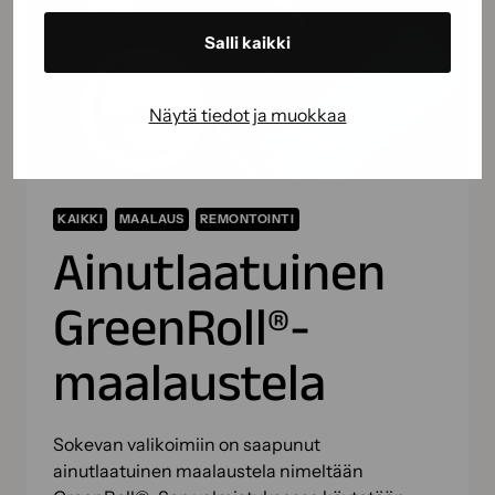
Salli kaikki
Näytä tiedot ja muokkaa
KAIKKI
MAALAUS
REMONTOINTI
Ainutlaatuinen
GreenRoll®-
maalaustela
Sokevan valikoimiin on saapunut
ainutlaatuinen maalaustela nimeltään