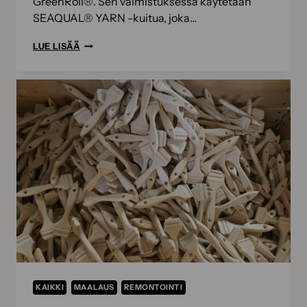
GreenRoll®. Sen valmistuksessa käytetään
SEAQUAL® YARN -kuitua, joka…
AINUTLAATUINEN
LUE LISÄÄ
GREENROLL®-
MAALAUSTELA
KAIKKI
MAALAUS
REMONTOINTI