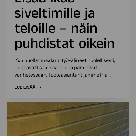
siveltimille ja
teloille – näin
puhdistat oikein
Kun huollat maalarin työvälineet huolellisesti,
ne saavat lisää ikää ja jopa paranevat
vanhetessaan. Tuoteasiantuntijamme Pia…
LISÄÄ
LUE LISÄÄ
IKÄÄ
SIVELTIMILLE
JA
TELOILLE
–
NÄIN