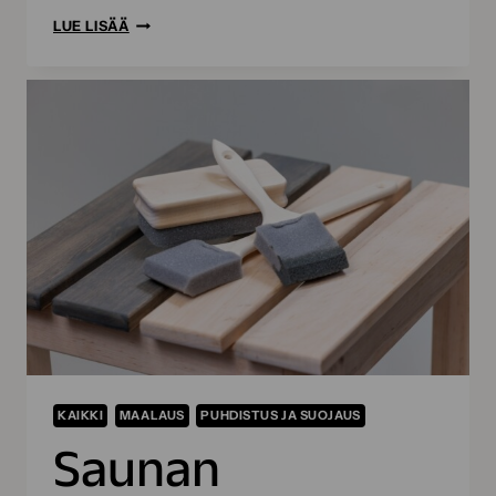
KAAKELIEN
LUE LISÄÄ
MAALAUS
SUJUU
HYVILLÄ
TYÖVÄLINEILLÄ
KAIKKI
MAALAUS
PUHDISTUS JA SUOJAUS
Saunan