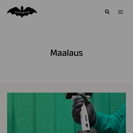
Siirry
sisältöön
Maalaus