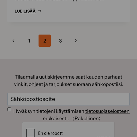
ULKOMAALAUKSESSA
LUE LISÄÄ
POHJATÖILLÄ
ON
VÄLIÄ
Sivunavigointi
Edellinen
Seuraava
1
2
3
sivu
sivu
Tilaamalla uutiskirjeemme saat kauden parhaat
vinkit, ohjeet ja tarjoukset suoraan sähköpostiisi.
Sähköposti
(Pakollinen)
Suostumus
(Pakollinen)
Hyväksyn tietojeni käyttämisen
tietosuojaselosteen
mukaisesti.
(Pakollinen)
CAPTCHA