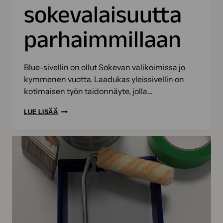
sokevalaisuutta
parhaimmillaan
Blue-sivellin on ollut Sokevan valikoimissa jo
kymmenen vuotta. Laadukas yleissivellin on
kotimaisen työn taidonnäyte, jolla…
BLUE-
LUE LISÄÄ
SIVELLIN
ON
SOKEVALAISUUTTA
PARHAIMMILLAAN