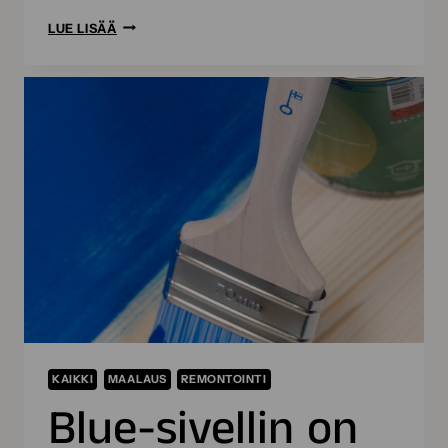
KÄTSY-
LUE LISÄÄ
VAAHTOMUOVITYÖKALUT
OVAT
NYT
KOKONAAN
KOTIMAISTA
LAATUA
KAIKKI
MAALAUS
REMONTOINTI
Blue-sivellin on