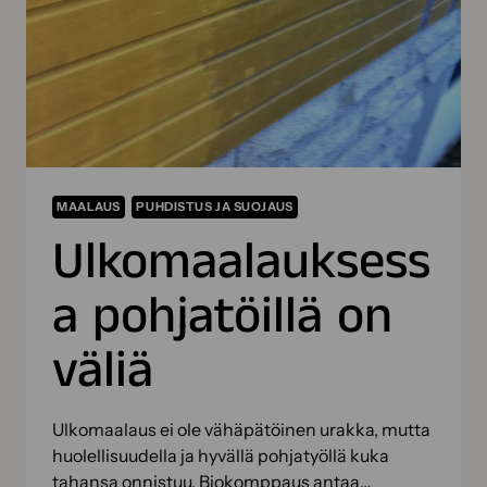
PUHDISTAT
OIKEIN
MAALAUS
PUHDISTUS JA SUOJAUS
Ulkomaalauksess
a pohjatöillä on
väliä
Ulkomaalaus ei ole vähäpätöinen urakka, mutta
huolellisuudella ja hyvällä pohjatyöllä kuka
tahansa onnistuu. Biokomppaus antaa…