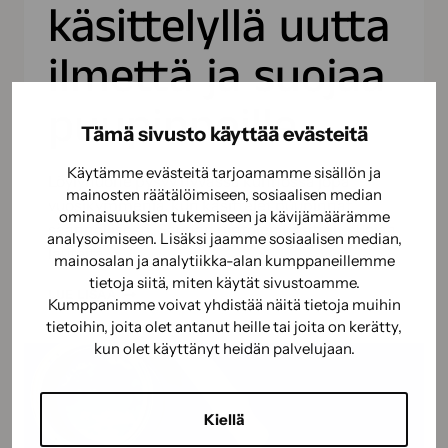
käsittelyllä uutta
ilmettä ja suojaa
puupinnoille
Tämä sivusto käyttää evästeitä
Käytämme evästeitä tarjoamamme sisällön ja
Löylyhuone pysyy hyvässä kunnossa jopa
mainosten räätälöimiseen, sosiaalisen median
vuosikymmeniä, kun käsittelet puupinnat
ominaisuuksien tukemiseen ja kävijämäärämme
säännöllisesti. Saunan pintojen käsittely suojaa
analysoimiseen. Lisäksi jaamme sosiaalisen median,
lauteita…
mainosalan ja analytiikka-alan kumppaneillemme
tietoja siitä, miten käytät sivustoamme.
SAUNAN
LUE LISÄÄ
Kumppanimme voivat yhdistää näitä tietoja muihin
KÄSITTELYLLÄ
tietoihin, joita olet antanut heille tai joita on kerätty,
UUTTA
kun olet käyttänyt heidän palvelujaan.
ILMETTÄ
JA
SUOJAA
Kiellä
PUUPINNOILLE