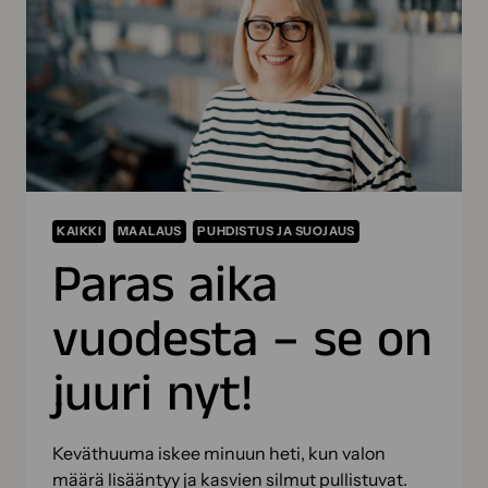
OIKEISIIN
MAALAUSTYÖVÄLINEISIIN
KAIKKI
MAALAUS
PUHDISTUS JA SUOJAUS
Paras aika
vuodesta – se on
juuri nyt!
Keväthuuma iskee minuun heti, kun valon
määrä lisääntyy ja kasvien silmut pullistuvat.