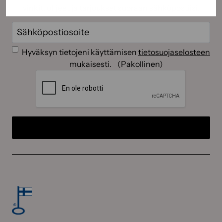
vinkit, ohjeet ja tarjoukset suoraan sähköpostiisi.
Sähköposti
(Pakollinen)
Suostumus
(Pakollinen)
Hyväksyn tietojeni käyttämisen
tietosuojaselosteen
mukaisesti.
(Pakollinen)
CAPTCHA