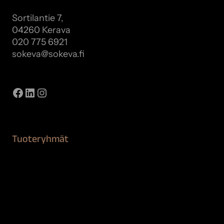
Sortilantie 7,
04260 Kerava
020 775 6921
sokeva@sokeva.fi
Näytä kaikki yhteystiedot
Facebook
LinkedIn
Instagram
Tuoteryhmät
Maalaustarvikkeet
Remontointi
Teipit ja suojaaminen
Kiinteistön puhdistus ja suojaus