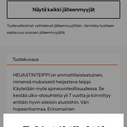
Näytä kaikki jälleenmyyjät
Tuotevalikoimat vaihtelevat jälleenmyyjittäin. Varmista tuotteen
saatavuus suoraan jälleenmyyjältä.
Tuotekuvaus
HEIJASTINTEIPPI on ammattilaislaatuinen,
nimensä mukaisesti heijastava teippi.
Käytetään myös ajoneuvoteollisuudessa. Se
kestää ulko-olosuhteita yli 7 vuotta ja kiinnittyy
erittäin hyvin sileisiin alustoihin. Väri
hopeanharmaa. Erinomainen
liikenneturvallisuuden varmistamiseksi esim.
postilaatikoiden, roskasäiliöiden ym. piha- ja