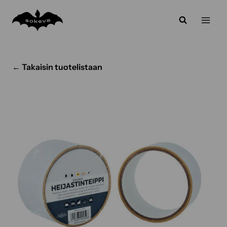
Siirry
sisältöön
← Takaisin tuotelistaan