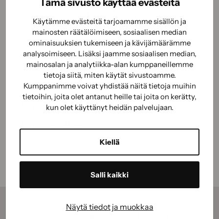
Tämä sivusto käyttää evästeitä
katualueiden kohteiden huomioimiseen vuoden
pitkien, pimeiden kuukausien ajaksi.
Käytämme evästeitä tarjoamamme sisällön ja
mainosten räätälöimiseen, sosiaalisen median
Selkämateriaali: PVC
ominaisuuksien tukemiseen ja kävijämäärämme
Liima-aine: Liuotinpohjainen akryyliliima
analysoimiseen. Lisäksi jaamme sosiaalisen median,
Käyttölämpötila (väli): -50 … +80°C
mainosalan ja analytiikka-alan kumppaneillemme
tietoja siitä, miten käytät sivustoamme.
Kumppanimme voivat yhdistää näitä tietoja muihin
tietoihin, joita olet antanut heille tai joita on kerätty,
Käyttöohje
kun olet käyttänyt heidän palvelujaan.
Käyttöturvallisuus
Kiellä
Salli kaikki
Näytä tiedot ja muokkaa
Tilaamalla uutiskirjeemme saat kauden parhaat