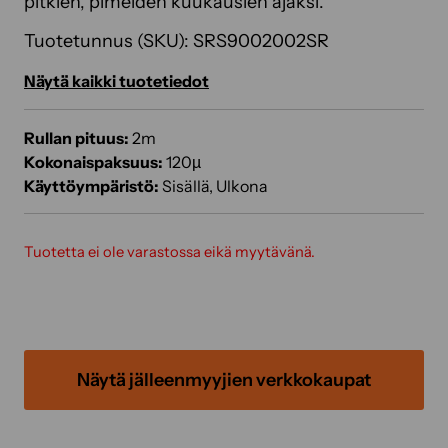
pitkien, pimeiden kuukausien ajaksi.
Tuotetunnus (SKU):
SRS9002002SR
Näytä kaikki tuotetiedot
Rullan pituus:
2m
Kokonaispaksuus:
120µ
Käyttöympäristö:
Sisällä, Ulkona
Tuotetta ei ole varastossa eikä myytävänä.
Näytä jälleenmyyjien verkkokaupat