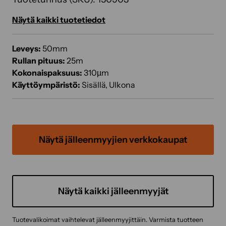
Näytä kaikki tuotetiedot
Leveys:
50mm
Rullan pituus:
25m
Kokonaispaksuus:
310µm
Käyttöympäristö:
Sisällä, Ulkona
Näytä jälleenmyyjien verkkokaupat
Näytä kaikki jälleenmyyjät
Tuotevalikoimat vaihtelevat jälleenmyyjittäin. Varmista tuotteen