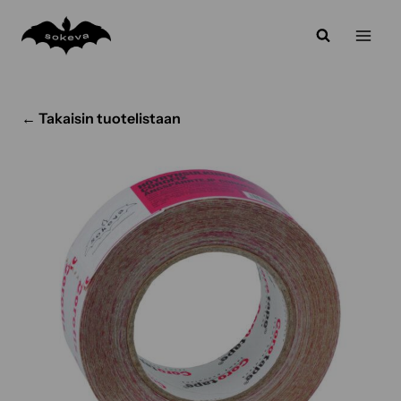
Siirry
sisältöön
← Takaisin tuotelistaan