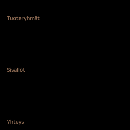
Tuoteryhmät
Maalaustarvikkeet
Remontointi
Teipit ja suojaaminen
Kiinteistön puhdistus ja suojaus
Sisällöt
Sokeva tarina
BioComb
Vinkit ja uutiset
Mediapankki
Yhteys