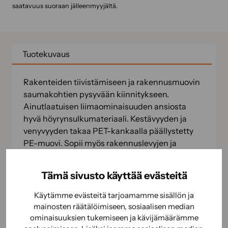
saatavuus suoraan jälleenmyyjältä.
Tuotekuvaus
Rakenteiden tiivistämiseen ja rakennusmuovin
saumakohtien pysyvään kiinnitykseen.
Ainutlaatuisen liimaominaisuuden ansiosta
hyvä höyrynsulkumateriaali. Kestävyyden ja
venyvyyden takaa PET-kankaalla päällystetty
PE-muovi. Sopii myös rakennuslevyjen ja
lämpöeristyslevyjen yhdistämiseen.
Tämä sivusto käyttää evästeitä
Liima-aine: aggressiivinen akryyli-
dispersioliima.
Käytämme evästeitä tarjoamamme sisällön ja
Suositeltu asennuslämpötila: > +5°C.
mainosten räätälöimiseen, sosiaalisen median
ominaisuuksien tukemiseen ja kävijämäärämme
Käyttöohje