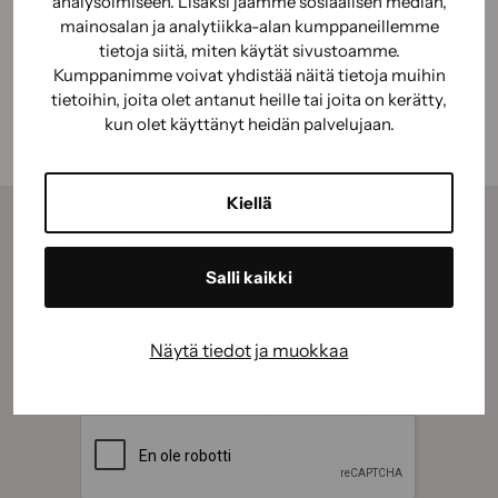
analysoimiseen. Lisäksi jaamme sosiaalisen median,
mainosalan ja analytiikka-alan kumppaneillemme
Käyttöturvallisuus
tietoja siitä, miten käytät sivustoamme.
Kumppanimme voivat yhdistää näitä tietoja muihin
tietoihin, joita olet antanut heille tai joita on kerätty,
kun olet käyttänyt heidän palvelujaan.
Kiellä
Tilaamalla uutiskirjeemme saat kauden parhaat
vinkit, ohjeet ja tarjoukset suoraan sähköpostiisi.
Salli kaikki
Sähköposti
(Pakollinen)
Näytä tiedot ja muokkaa
Suostumus
(Pakollinen)
Hyväksyn tietojeni käyttämisen
tietosuojaselosteen
mukaisesti.
(Pakollinen)
CAPTCHA