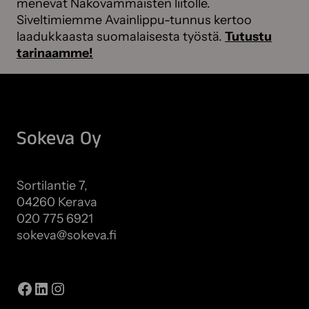
menevät Näkövammaisten liitolle.
Siveltimiemme Avainlippu-tunnus kertoo
laadukkaasta suomalaisesta työstä.
Tutustu
tarinaamme!
Sokeva Oy
Sortilantie 7,
04260 Kerava
020 775 6921
sokeva@sokeva.fi
Näytä kaikki yhteystiedot
Facebook
LinkedIn
Instagram