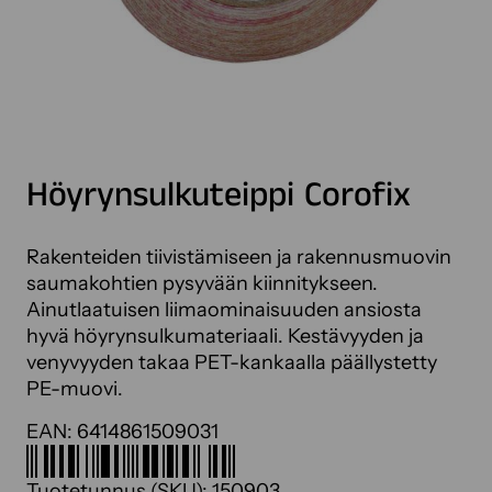
Höyrynsulkuteippi Corofix
Rakenteiden tiivistämiseen ja rakennusmuovin
saumakohtien pysyvään kiinnitykseen.
Ainutlaatuisen liimaominaisuuden ansiosta
hyvä höyrynsulkumateriaali. Kestävyyden ja
venyvyyden takaa PET-kankaalla päällystetty
PE-muovi.
EAN:
6414861509031
Tuotetunnus (SKU):
150903