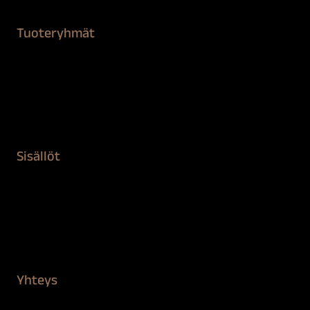
Tuoteryhmät
Maalaustarvikkeet
Remontointi
Teipit ja suojaaminen
Kiinteistön puhdistus ja suojaus
Sisällöt
Sokeva tarina
BioComb
Vinkit ja uutiset
Mediapankki
Yhteys
Verkkokauppa