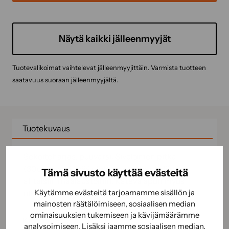
Näytä kaikki jälleenmyyjät
Tuotevalikoimat vaihtelevat jälleenmyyjittäin. Varmista tuotteen
saatavuus suoraan jälleenmyyjältä.
Tuotekuvaus
Sekoiteharjas, puuvarsi. Siveltimen pitkä
(30cm) varsi lisää ulottuvuutta hankaliin ja
Tämä sivusto käyttää evästeitä
ahtaisiin maalaustöihin. Kätevä apuri myös
Käytämme evästeitä tarjoamamme sisällön ja
ulkomaalaukseen.
mainosten räätälöimiseen, sosiaalisen median
ominaisuuksien tukemiseen ja kävijämäärämme
Käyttöohje
analysoimiseen. Lisäksi jaamme sosiaalisen median,