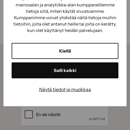
mainosalan ja analytiikka-alan kumppaneillemme
Käyttöturvallisuus
tietoja siitä, miten käytät sivustoamme.
Kumppanimme voivat yhdistää näitä tietoja muihin
tietoihin, joita olet antanut heille tai joita on kerätty,
kun olet käyttänyt heidän palvelujaan.
Kiellä
Tilaamalla uutiskirjeemme saat kauden parhaat
vinkit, ohjeet ja tarjoukset suoraan sähköpostiisi.
Salli kaikki
Sähköposti
(Pakollinen)
Näytä tiedot ja muokkaa
Suostumus
(Pakollinen)
Hyväksyn tietojeni käyttämisen
tietosuojaselosteen
mukaisesti.
(Pakollinen)
CAPTCHA