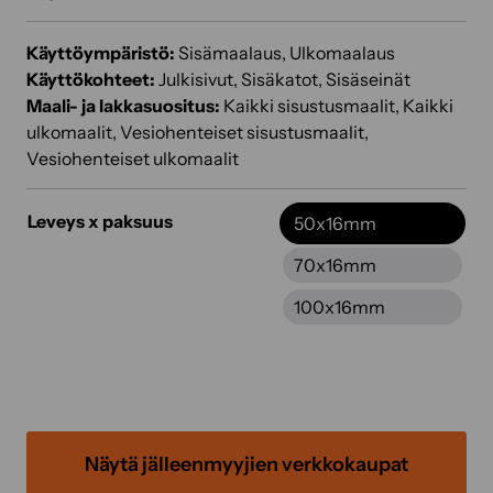
Käyttöympäristö:
Sisämaalaus, Ulkomaalaus
Käyttökohteet:
Julkisivut, Sisäkatot, Sisäseinät
Maali- ja lakkasuositus:
Kaikki sisustusmaalit, Kaikki
ulkomaalit, Vesiohenteiset sisustusmaalit,
Vesiohenteiset ulkomaalit
Leveys x paksuus
50x16mm
70x16mm
100x16mm
Näytä jälleenmyyjien verkkokaupat