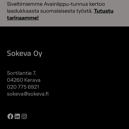
Siveltimiemme Avainlippu-tunnus kertoo
laadukkaasta suomalaisesta työstä.
Tutustu
tarinaamme!
Sokeva Oy
Sortilantie 7,
04260 Kerava
020 775 6921
sokeva@sokeva.fi
Näytä kaikki yhteystiedot
Facebook
LinkedIn
Instagram