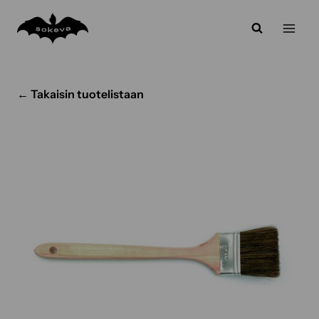
Siirry
sisältöön
← Takaisin tuotelistaan