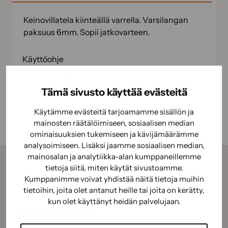
Keinovillatela kiinteällä varrella. Varsilangan
paksuus 6mm. Sopii jatkovarteen.
Käyttöohje
Käyttöturvallisuus
Tämä sivusto käyttää evästeitä
Käytämme evästeitä tarjoamamme sisällön ja
mainosten räätälöimiseen, sosiaalisen median
ominaisuuksien tukemiseen ja kävijämäärämme
analysoimiseen. Lisäksi jaamme sosiaalisen median,
mainosalan ja analytiikka-alan kumppaneillemme
tietoja siitä, miten käytät sivustoamme.
Tilaamalla uutiskirjeemme saat kauden parhaat
Kumppanimme voivat yhdistää näitä tietoja muihin
vinkit, ohjeet ja tarjoukset suoraan sähköpostiisi.
tietoihin, joita olet antanut heille tai joita on kerätty,
kun olet käyttänyt heidän palvelujaan.
Sähköposti
(Pakollinen)