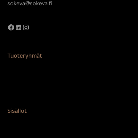
sokeva@sokeva.fi
Näytä kaikki yhteystiedot
Facebook
LinkedIn
Instagram
Tuoteryhmät
Maalaustarvikkeet
Remontointi
Teipit ja suojaaminen
Kiinteistön puhdistus ja suojaus
Sisällöt
Sokeva tarina
BioComb