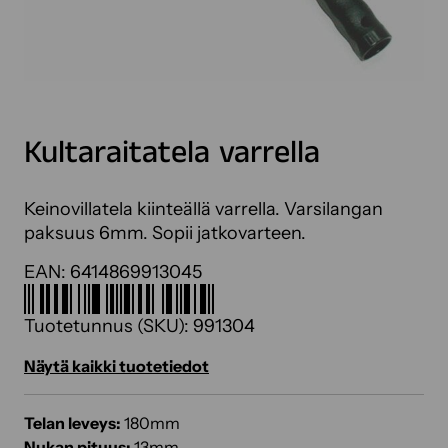
Kultaraitatela varrella
Keinovillatela kiinteällä varrella. Varsilangan
paksuus 6mm. Sopii jatkovarteen.
EAN:
6414869913045
Tuotetunnus (SKU):
991304
Näytä kaikki tuotetiedot
Telan leveys:
180mm
Nukan pituus:
13mm