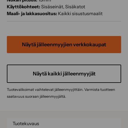
Käyttökohteet:
Sisäseinät, Sisäkatot
Maali- ja lakkasuositus:
Kaikki sisustusmaalit
Näytä jälleenmyyjien verkkokaupat
Näytä kaikki jälleenmyyjät
Tuotevalikoimat vaihtelevat jälleenmyyjittäin. Varmista tuotteen
saatavuus suoraan jälleenmyyjältä.
Tuotekuvaus