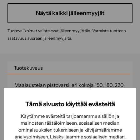
Näytä kaikki jälleenmyyjät
Tuotevalikoimat vaihtelevat jälleenmyyjittäin. Varmista tuotteen
saatavuus suoraan jälleenmyyjältä.
Tuotekuvaus
Maalaustelan pistovarsi, eri kokoja 150, 180, 220,
220, 230 ja 250mm leveille maalausteloille.
Varsilanka sinkittyä terästä. Paksuus 8mm. Sopii
Tämä sivusto käyttää evästeitä
yleisjatkovarsiin, sekä Click-kiinnityksellä
Sokevan jatkovarsiin art. 027201-027600.
Käytämme evästeitä tarjoamamme sisällön ja
mainosten räätälöimiseen, sosiaalisen median
ominaisuuksien tukemiseen ja kävijämäärämme
Käyttöohje
analysoimiseen. Lisäksi jaamme sosiaalisen median,