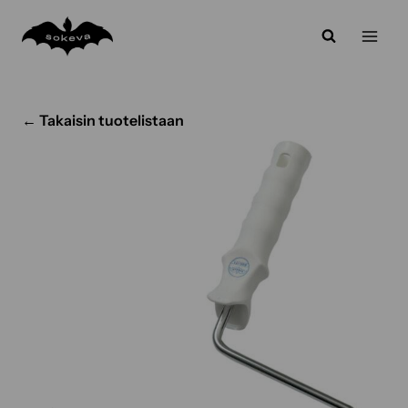
Siirry
sisältöön
← Takaisin tuotelistaan