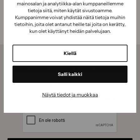
mainosalan ja analytiikka-alan kumppaneillemme
Käyttöturvallisuus
tietoja siitä, miten käytät sivustoamme.
Kumppanimme voivat yhdistää näitä tietoja muihin
tietoihin, joita olet antanut heille tai joita on kerätty,
kun olet käyttänyt heidän palvelujaan.
Kiellä
Tilaamalla uutiskirjeemme saat kauden parhaat
vinkit, ohjeet ja tarjoukset suoraan sähköpostiisi.
Salli kaikki
Sähköposti
(Pakollinen)
Näytä tiedot ja muokkaa
Suostumus
(Pakollinen)
Hyväksyn tietojeni käyttämisen
tietosuojaselosteen
mukaisesti.
(Pakollinen)
CAPTCHA