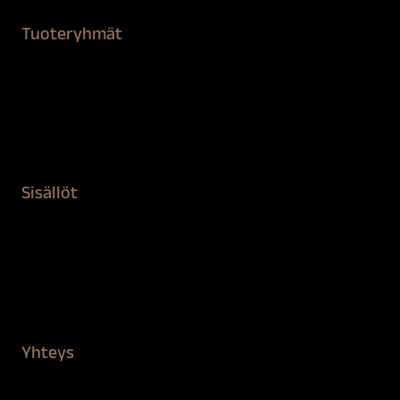
Tuoteryhmät
Maalaustarvikkeet
Remontointi
Teipit ja suojaaminen
Kiinteistön puhdistus ja suojaus
Sisällöt
Sokeva tarina
BioComb
Vinkit ja uutiset
Mediapankki
Yhteys
Verkkokauppa