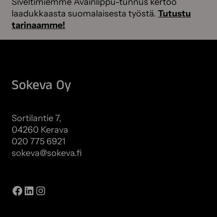
Siveltimiemme Avainlippu-tunnus kertoo
laadukkaasta suomalaisesta työstä.
Tutustu
tarinaamme!
Sokeva Oy
Sortilantie 7,
04260 Kerava
020 775 6921
sokeva@sokeva.fi
Näytä kaikki yhteystiedot
Facebook
LinkedIn
Instagram