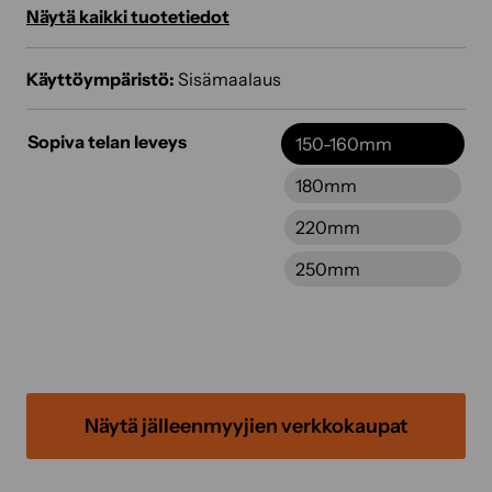
Näytä kaikki tuotetiedot
Käyttöympäristö:
Sisämaalaus
Sopiva telan leveys
150-160mm
180mm
220mm
250mm
Näytä jälleenmyyjien verkkokaupat