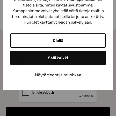
tietoja siitä, miten käytät sivustoamme.
Kumppanimme voivat yhdistää näitä tietoja muihin
tietoihin, joita olet antanut heille tai joita on kerätty,
kun olet käyttänyt heidän palvelujaan.
Kiellä
Tilaamalla uutiskirjeemme saat kauden parhaat
vinkit, ohjeet ja tarjoukset suoraan sähköpostiisi.
Salli kaikki
Sähköposti
(Pakollinen)
Suostumus
(Pakollinen)
Hyväksyn tietojeni käyttämisen
tietosuojaselosteen
Näytä tiedot ja muokkaa
mukaisesti.
(Pakollinen)
CAPTCHA