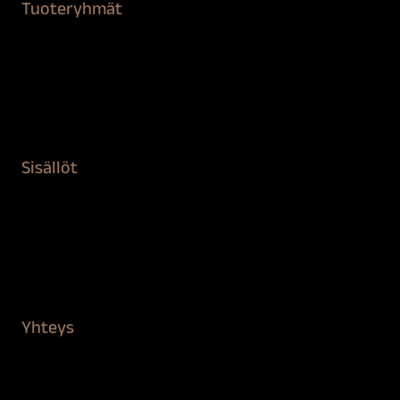
Tuoteryhmät
Maalaustarvikkeet
Remontointi
Teipit ja suojaaminen
Kiinteistön puhdistus ja suojaus
Sisällöt
Sokeva tarina
BioComb
Vinkit ja uutiset
Mediapankki
Yhteys
Verkkokauppa
Myynti ja asiakaspalvelu