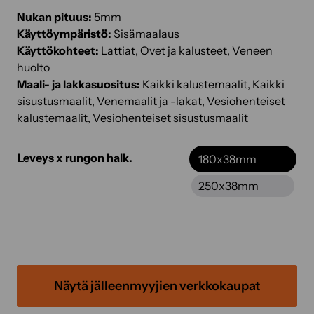
Nukan pituus:
5mm
Käyttöympäristö:
Sisämaalaus
Käyttökohteet:
Lattiat, Ovet ja kalusteet, Veneen
huolto
Maali- ja lakkasuositus:
Kaikki kalustemaalit, Kaikki
sisustusmaalit, Venemaalit ja -lakat, Vesiohenteiset
kalustemaalit, Vesiohenteiset sisustusmaalit
Leveys x rungon halk.
180x38mm
250x38mm
Näytä jälleenmyyjien verkkokaupat