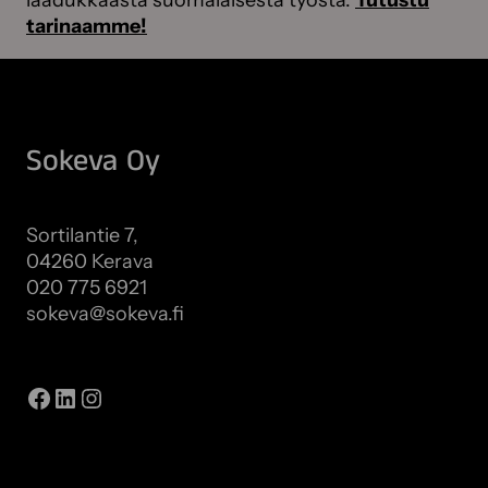
tarinaamme!
Sokeva Oy
Sortilantie 7,
04260 Kerava
020 775 6921
sokeva@sokeva.fi
Näytä kaikki yhteystiedot
Facebook
LinkedIn
Instagram