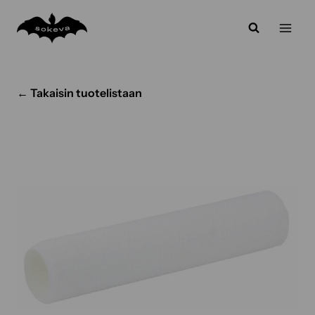
Siirry
sisältöön
← Takaisin tuotelistaan