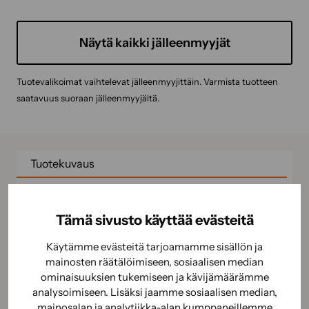
Näytä kaikki jälleenmyyjät
Tuotevalikoimat vaihtelevat jälleenmyyjittäin. Varmista tuotteen
saatavuus suoraan jälleenmyyjältä.
Tuotekuvaus
Jättää erittäin sileän ja viimeistellyn maali- ja
lakkapinnan. Hylsymallinen yleistela, sopii
Tämä sivusto käyttää evästeitä
hylsytelanvarteen.
Käytämme evästeitä tarjoamamme sisällön ja
mainosten räätälöimiseen, sosiaalisen median
Käyttöohje
ominaisuuksien tukemiseen ja kävijämäärämme
analysoimiseen. Lisäksi jaamme sosiaalisen median,
Käyttöturvallisuus
mainosalan ja analytiikka-alan kumppaneillemme