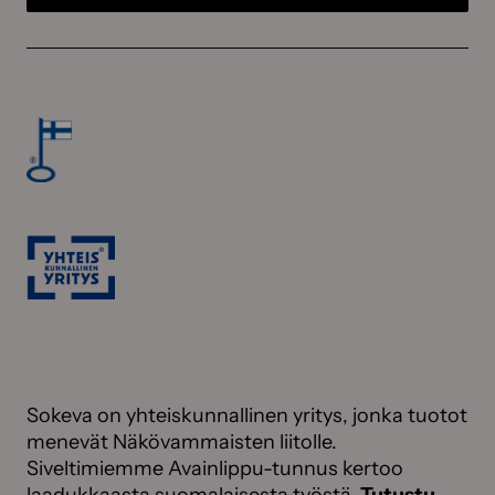
Sokeva on yhteiskunnallinen yritys, jonka tuotot
menevät Näkövammaisten liitolle.
Siveltimiemme Avainlippu-tunnus kertoo
laadukkaasta suomalaisesta työstä.
Tutustu