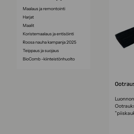
Maalaus ja remontointi
Harjat
Maalit
Koristemaalaus ja entisöinti
Roosa nauha kampanja 2025
Teippaus ja suojaus
BioComb -kiinteistönhuolto
Ootraus
Luonnonh
Ootrauks
”piiskau