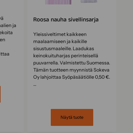
vä
Roosa nauha sivellinsarja
alien ja
ekoita
Yleissiveltimet kaikkeen
nen
maalaamiseen ja kaikille
sisustusmaaleille. Laadukas
ittaa
keinokuituharjas perinteisellä
puuvarrella. Valmistettu Suomessa.
Tämän tuotteen myynnistä Sokeva
Oy lahjoittaa Syöpäsäätiölle 0,50 €.
…
Näytä tuote