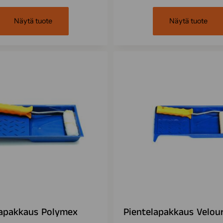
Näytä tuote
Näytä tuote
lapakkaus Polymex
Pientelapakkaus Velou