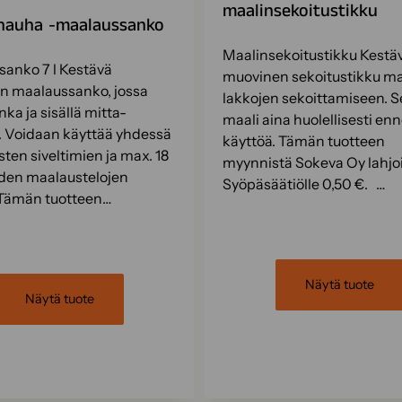
maalinsekoitustikku
nauha -maalaussanko
Maalinsekoitustikku Kestä
anko 7 l Kestävä
muovinen sekoitustikku ma
n maalaussanko, jossa
lakkojen sekoittamiseen. S
ka ja sisällä mitta-
maali aina huolellisesti en
. Voidaan käyttää yhdessä
käyttöä. Tämän tuotteen
sten siveltimien ja max. 18
myynnistä Sokeva Oy lahjo
den maalaustelojen
Syöpäsäätiölle 0,50 €. …
 Tämän tuotteen…
Näytä tuote
Näytä tuote