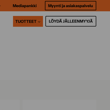
Mediapankki
Myynti ja asiakaspalvelu
LÖYDÄ JÄLLEENMYYJÄ
TUOTTEET