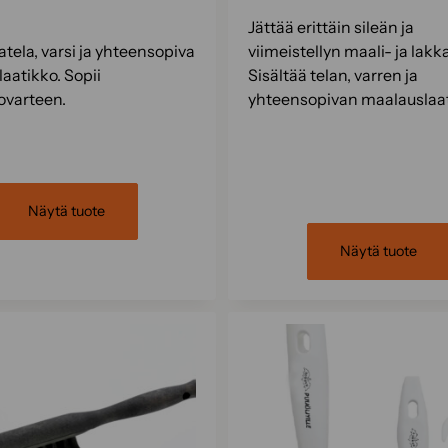
Jättää erittäin sileän ja
atela, varsi ja yhteensopiva
viimeistellyn maali- ja lak
aatikko. Sopii
Sisältää telan, varren ja
kovarteen.
yhteensopivan maalauslaat
Näytä tuote
Näytä tuote