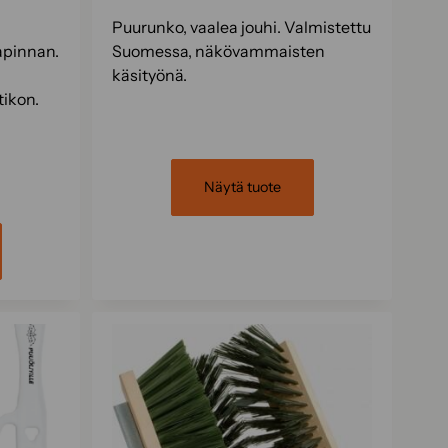
Puurunko, vaalea jouhi. Valmistettu
kapinnan.
Suomessa, näkövammaisten
käsityönä.
ikon.
Näytä tuote