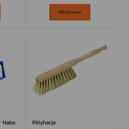
Näytä tuote
r Habo
Pölyharja