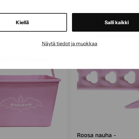
Kiellä
Salli kaikki
Näytä tuote
Näytä tiedot ja muokkaa
Roosa nauha -