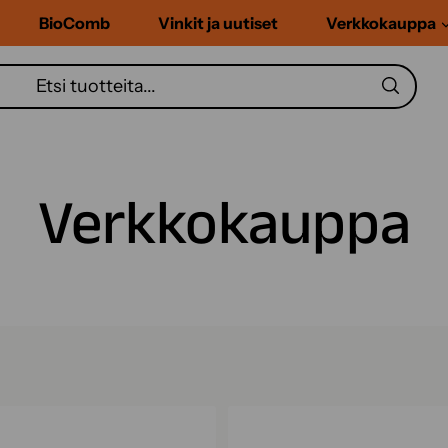
BioComb
Vinkit ja uutiset
Verkkokauppa
Verkkokauppa