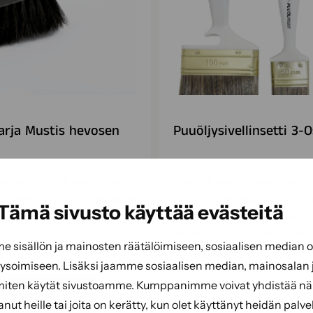
arja Mustis hevosen
Puuöljysivellinsetti 3-
3-osainen puuöljysivellinse
tojen harjaukseen kätevä
sisältää laadukkaat sivelti
yt myös mustana. Harjakset
puuöljyn, terassiöljyn ja m
Tämä sivusto käyttää evästeitä
jouhta. Pituus 30 cm.
puunsuoja-aineiden levityk
Setin siveltimet soveltuvat
sisällön ja mainosten räätälöimiseen, sosiaalisen median
erityisesti terassien, laiture
soimiseen. Lisäksi jaamme sosiaalisen median, mainosalan j
ulkokalusteiden ja muiden
puupintojen öljykäsittelyyn
miten käytät sivustoamme. Kumppanimme voivat yhdistää näitä
Näytä tuote
Ergonomiset…
tanut heille tai joita on kerätty, kun olet käyttänyt heidän palve