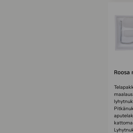
Roosa 
Telapakk
maalausa
lyhytnuk
Pitkänuk
aputelak
kattoma
Lyhytnu