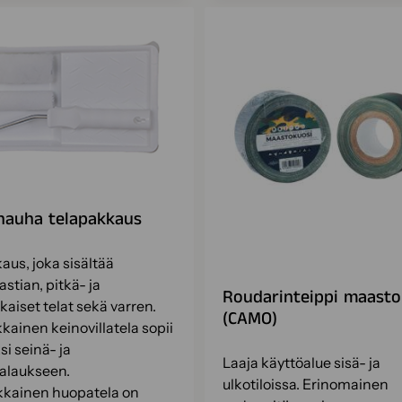
nauha telapakkaus
aus, joka sisältää
stian, pitkä- ja
Roudarinteippi maasto
kaiset telat sekä varren.
(CAMO)
kainen keinovillatela sopii
si seinä- ja
Laaja käyttöalue sisä- ja
alaukseen.
ulkotiloissa. Erinomainen
kkainen huopatela on