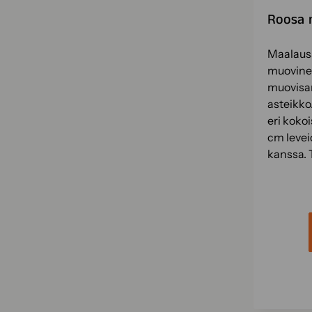
Roosa 
Maalauss
muovine
muovisan
asteikko
eri kokoi
cm levei
kanssa.