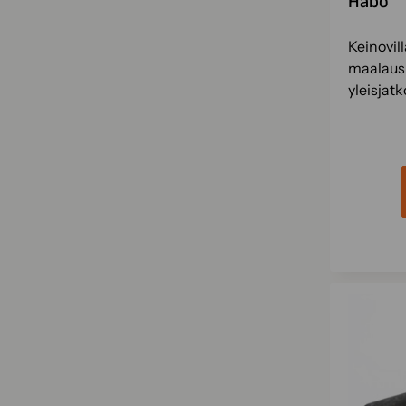
Habo
Keinovill
maalausl
yleisjat