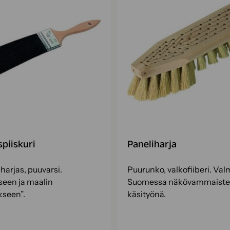
piiskuri
Paneliharja
arjas, puuvarsi.
Puurunko, valkofiiberi. Val
een ja maalin
Suomessa näkövammaist
kseen”.
käsityönä.