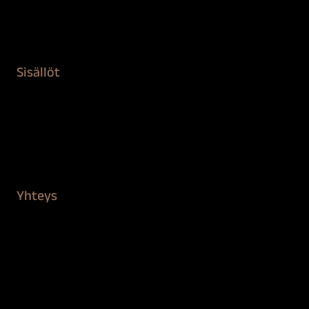
Teipit ja suojaaminen
Kiinteistön puhdistus ja suojaus
Sisällöt
Sokeva tarina
BioComb
Vinkit ja uutiset
Mediapankki
Yhteys
Verkkokauppa
Myynti ja asiakaspalvelu
Löydä jälleenmyyjä
BioComb-tekijät
Tietosuojaseloste