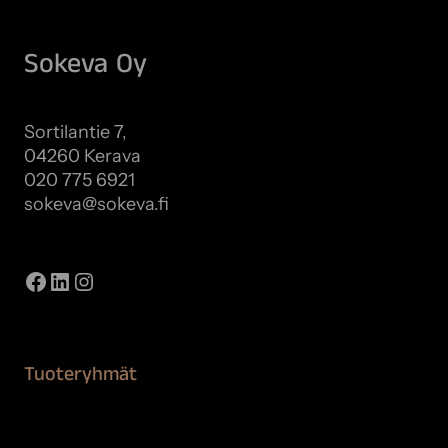
Sokeva Oy
Sortilantie 7,
04260 Kerava
020 775 6921
sokeva@sokeva.fi
Näytä kaikki yhteystiedot
Facebook
LinkedIn
Instagram
Tuoteryhmät
Maalaustarvikkeet
Remontointi