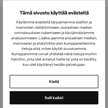
Tämä sivusto käyttää evästeitä
Tilaamalla uutiskirjeemme saat kauden parhaat
Käytämme evästeitä tarjoamamme sisällön ja
vinkit, ohjeet ja tarjoukset suoraan sähköpostiisi.
mainosten räätälöimiseen, sosiaalisen median
ominaisuuksien tukemiseen ja kävijämäärämme
Sähköposti
(Pakollinen)
analysoimiseen. Lisäksi jaamme sosiaalisen median,
mainosalan ja analytiikka-alan kumppaneillemme
Suostumus
(Pakollinen)
Hyväksyn tietojeni käyttämisen
tietosuojaselosteen
tietoja siitä, miten käytät sivustoamme.
Kumppanimme voivat yhdistää näitä tietoja muihin
mukaisesti.
(Pakollinen)
tietoihin, joita olet antanut heille tai joita on kerätty,
CAPTCHA
kun olet käyttänyt heidän palvelujaan.
Kiellä
Salli kaikki