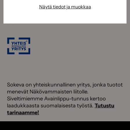
Näytä tiedot ja muokkaa
Sokeva on yhteiskunnallinen yritys, jonka tuotot
menevät Näkövammaisten liitolle.
Siveltimiemme Avainlippu-tunnus kertoo
laadukkaasta suomalaisesta työstä.
Tutustu
tarinaamme!