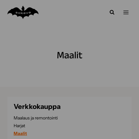
Siirry
sisältöön
Maalit
Verkkokauppa
Maalaus ja remontointi
Harjat
Maalit