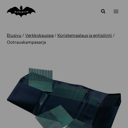
Siirry
sisältöön
Etusivu
/
Verkkokauppa
/
Koristemaalaus ja entisöinti
/
Ootrauskampasarja