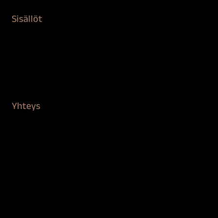
Sisällöt
Sokeva tarina
BioComb
Vinkit ja uutiset
Mediapankki
Yhteys
Verkkokauppa
Myynti ja asiakaspalvelu
Löydä jälleenmyyjä
BioComb-tekijät
Tietosuojaseloste
Saavutettavuusseloste
Tilaus- ja toimitusehdot