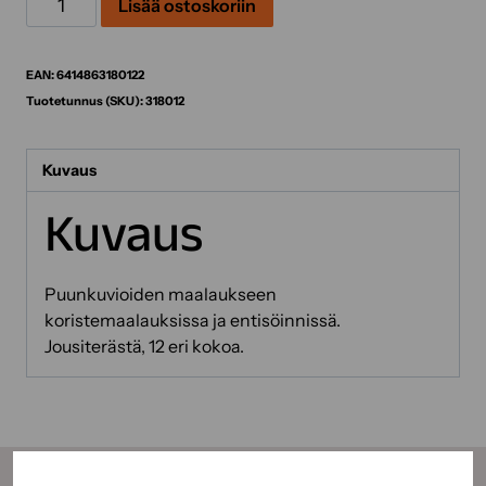
Lisää ostoskoriin
määrä
EAN:
6414863180122
Tuotetunnus (SKU):
318012
Kuvaus
Kuvaus
Puunkuvioiden maalaukseen
koristemaalauksissa ja entisöinnissä.
Jousiterästä, 12 eri kokoa.