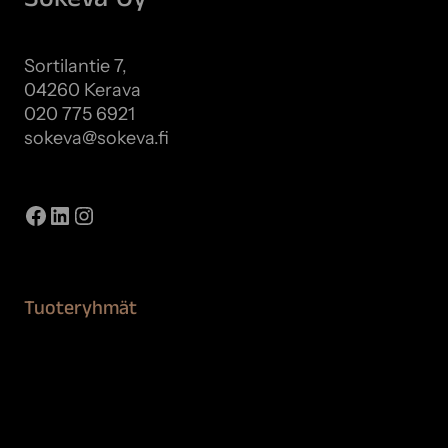
Sortilantie 7,
04260 Kerava
020 775 6921
sokeva@sokeva.fi
Näytä kaikki yhteystiedot
Facebook
LinkedIn
Instagram
Tuoteryhmät
Maalaustarvikkeet
Remontointi
Teipit ja suojaaminen
Kiinteistön puhdistus ja suojaus