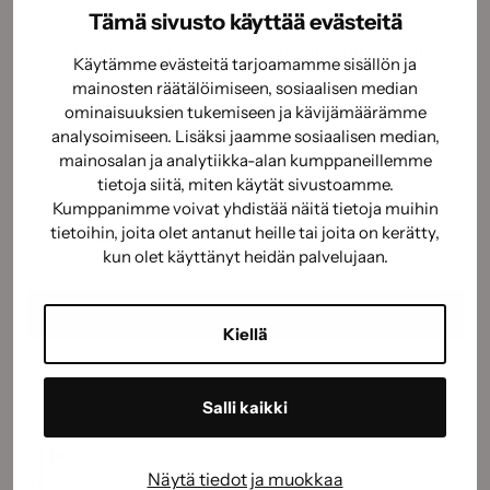
Tämä sivusto käyttää evästeitä
Tilaamalla uutiskirjeemme saat kauden parhaat
vinkit, ohjeet ja tarjoukset suoraan sähköpostiisi.
Käytämme evästeitä tarjoamamme sisällön ja
mainosten räätälöimiseen, sosiaalisen median
Sähköposti
(Pakollinen)
ominaisuuksien tukemiseen ja kävijämäärämme
analysoimiseen. Lisäksi jaamme sosiaalisen median,
Suostumus
(Pakollinen)
Hyväksyn tietojeni käyttämisen
tietosuojaselosteen
mainosalan ja analytiikka-alan kumppaneillemme
mukaisesti.
(Pakollinen)
tietoja siitä, miten käytät sivustoamme.
CAPTCHA
Kumppanimme voivat yhdistää näitä tietoja muihin
tietoihin, joita olet antanut heille tai joita on kerätty,
kun olet käyttänyt heidän palvelujaan.
Kiellä
Salli kaikki
Näytä tiedot ja muokkaa