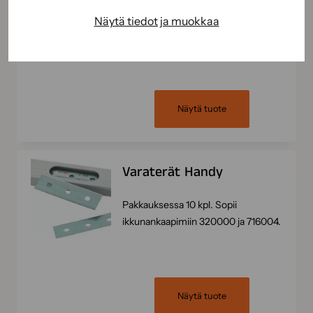
Leveys 38mm. Pakkauksessa 10 kpl.
Näytä tiedot ja muokkaa
Sopii ikkunankaapimeen art. 198400.
Näytä tuote
Varaterät Handy
Pakkauksessa 10 kpl. Sopii
ikkunankaapimiin 320000 ja 716004.
Näytä tuote