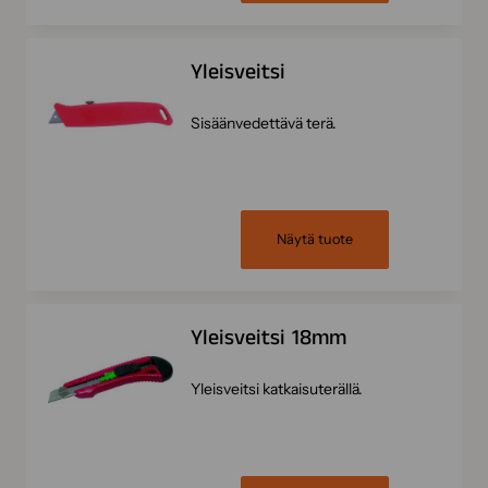
Yleisveitsi
Sisäänvedettävä terä.
Näytä tuote
Yleisveitsi 18mm
Yleisveitsi katkaisuterällä.