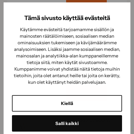
Näytä tuote
Tämä sivusto käyttää evästeitä
Käytämme evästeitä tarjoamamme sisällön ja
Varaterä Habo
mainosten räätälöimiseen, sosiaalisen median
maalikaapimeen
ominaisuuksien tukemiseen ja kävijämäärämme
analysoimiseen. Lisäksi jaamme sosiaalisen median,
Käännettävä ja vaihdettava
mainosalan ja analytiikka-alan kumppaneillemme
kovametalliterä. 1 kpl/pak.
tietoja siitä, miten käytät sivustoamme.
Kumppanimme voivat yhdistää näitä tietoja muihin
tietoihin, joita olet antanut heille tai joita on kerätty,
kun olet käyttänyt heidän palvelujaan.
Näytä tuote
Kiellä
Varaterä ikkunankaavin
Salli kaikki
Habo