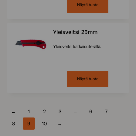
Näytä tuote
Yleisveitsi 25mm
Yleisveitsi katkaisuterällä.
Näytä tuote
←
1
2
3
…
6
7
8
9
10
→