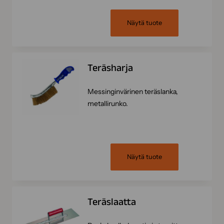
Näytä tuote
Teräsharja
Messinginvärinen teräslanka,
metallirunko.
Näytä tuote
Teräslaatta