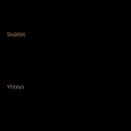
Remontointi
Teipit ja suojaaminen
Kiinteistön puhdistus ja suojaus
Sisällöt
Sokeva tarina
BioComb
Vinkit ja uutiset
Mediapankki
Yhteys
Verkkokauppa
Myynti ja asiakaspalvelu
Löydä jälleenmyyjä
BioComb-tekijät
Tietosuojaseloste