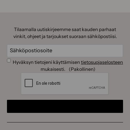
Tilaamalla uutiskirjeemme saat kauden parhaat
vinkit, ohjeet ja tarjoukset suoraan sähköpostiisi.
Sähköposti
(Pakollinen)
Suostumus
(Pakollinen)
Hyväksyn tietojeni käyttämisen
tietosuojaselosteen
mukaisesti.
(Pakollinen)
CAPTCHA