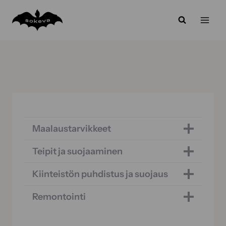
Siirry
sisältöön
Maalaustarvikkeet
Teipit ja suojaaminen
Kiinteistön puhdistus ja suojaus
Remontointi