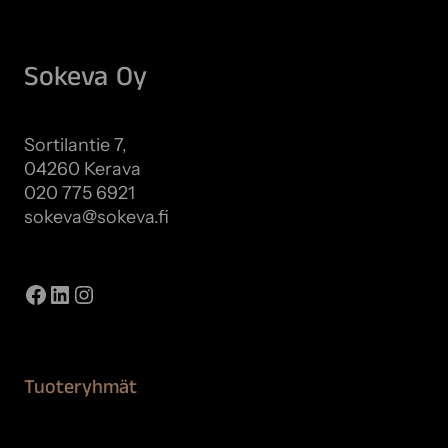
Sokeva Oy
Sortilantie 7,
04260 Kerava
020 775 6921
sokeva@sokeva.fi
Näytä kaikki yhteystiedot
Facebook
LinkedIn
Instagram
Tuoteryhmät
Maalaustarvikkeet