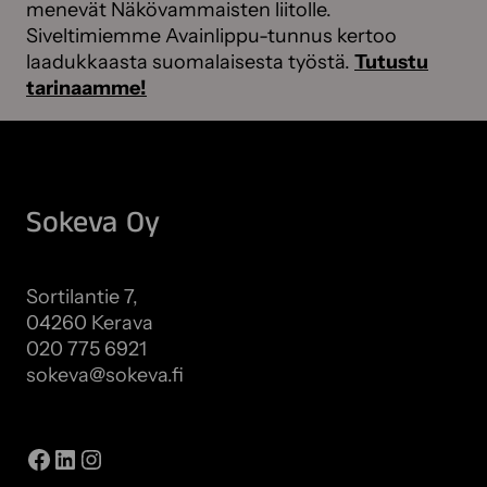
menevät Näkövammaisten liitolle.
Siveltimiemme Avainlippu-tunnus kertoo
laadukkaasta suomalaisesta työstä.
Tutustu
tarinaamme!
Sokeva Oy
Sortilantie 7,
04260 Kerava
020 775 6921
sokeva@sokeva.fi
Näytä kaikki yhteystiedot
Facebook
LinkedIn
Instagram