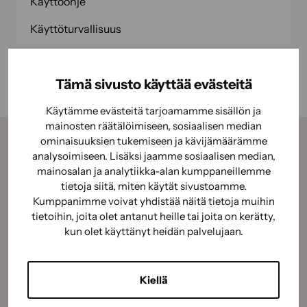
Käyttöohje
Käyttöturvallisuus
Tämä sivusto käyttää evästeitä
Käytämme evästeitä tarjoamamme sisällön ja
mainosten räätälöimiseen, sosiaalisen median
ominaisuuksien tukemiseen ja kävijämäärämme
analysoimiseen. Lisäksi jaamme sosiaalisen median,
Tilaamalla uutiskirjeemme saat kauden parhaat
mainosalan ja analytiikka-alan kumppaneillemme
vinkit, ohjeet ja tarjoukset suoraan sähköpostiisi.
tietoja siitä, miten käytät sivustoamme.
Sähköposti
(Pakollinen)
Kumppanimme voivat yhdistää näitä tietoja muihin
tietoihin, joita olet antanut heille tai joita on kerätty,
Suostumus
(Pakollinen)
kun olet käyttänyt heidän palvelujaan.
Hyväksyn tietojeni käyttämisen
tietosuojaselosteen
mukaisesti.
(Pakollinen)
CAPTCHA
Kiellä