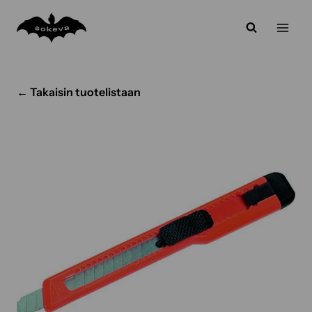
Siirry
sisältöön
← Takaisin tuotelistaan