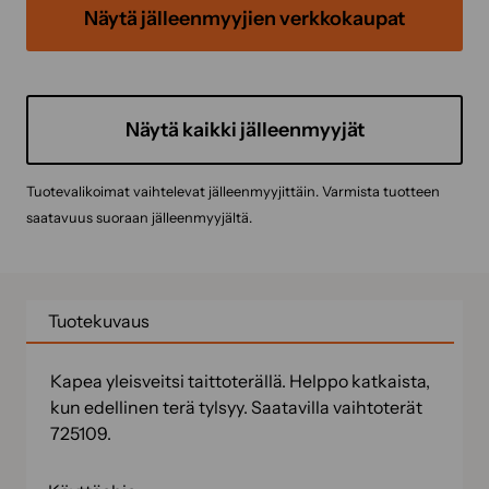
Näytä jälleenmyyjien verkkokaupat
Näytä kaikki jälleenmyyjät
Tuotevalikoimat vaihtelevat jälleenmyyjittäin. Varmista tuotteen
saatavuus suoraan jälleenmyyjältä.
Tuotekuvaus
Kapea yleisveitsi taittoterällä. Helppo katkaista,
kun edellinen terä tylsyy. Saatavilla vaihtoterät
725109.