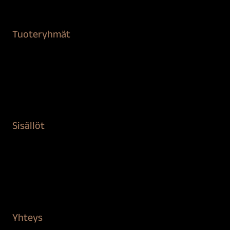
Tuoteryhmät
Maalaustarvikkeet
Remontointi
Teipit ja suojaaminen
Kiinteistön puhdistus ja suojaus
Sisällöt
Sokeva tarina
BioComb
Vinkit ja uutiset
Mediapankki
Yhteys