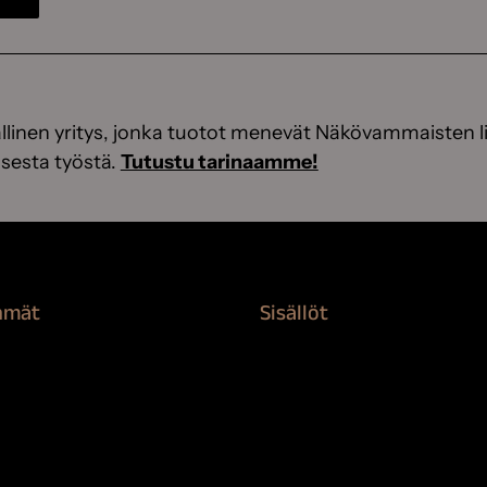
linen yritys, jonka tuotot menevät Näkövammaisten li
sesta työstä.
Tutustu tarinaamme!
hmät
Sisällöt
rvikkeet
Sokeva tarina
nti
BioComb
suojaaminen
Vinkit ja uutiset
n puhdistus ja suojaus
Mediapankki