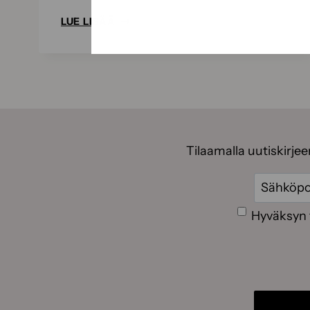
KESÄN
LUE LISÄÄ
BIOKOMPPAUSPROJEKTIT
–
NÄIN
ONNISTUT
BIOCOMB-
PUHDISTUKSISSA
Tilaamalla uutiskirje
Sähköpos
Suostumus
Hyväksyn 