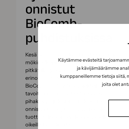
onnistut
BioComb-
puhdistuksissa
Kesä on parasta aikaa huoltaa kodin ja
Käytämme evästeitä tarjoamamme 
mökin ulkopinnat. Lämpimät päivät,
ja kävijämäärämme analy
pitkät illat ja kuivat sääjaksot tarjoavat
kumppaneillemme tietoja siitä, 
erinomaiset olosuhteet moniin
joita olet an
BioComb-puhdistusprojekteihin. Olipa
tavoitteena puhdistaa terassi, katto,
pihakiveys, julkisivu tai ulkokalusteet,
onnistunut lopputulos syntyy oikean
tuotteen lisäksi hyvällä ajoituksella ja
oikeilla työvälineillä.