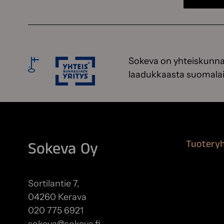
Sokeva on yhteiskunnal
laadukkaasta suomalai
Tuotery
Sokeva Oy
Maalausta
Remontoi
Sortilantie 7,
Teipit ja 
04260 Kerava
Kiinteistö
020 775 6921