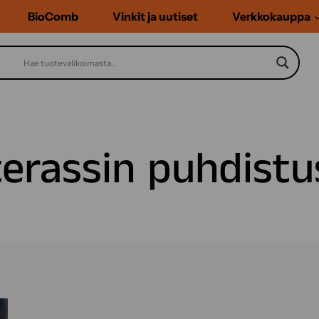
BioComb
Vinkit ja uutiset
Verkkokauppa
terassin puhdistu