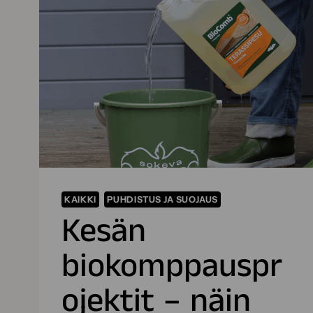
KAIKKI
PUHDISTUS JA SUOJAUS
Kesän
biokomppauspr
ojektit – näin