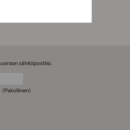
suoraan sähköpostiisi.
(Pakollinen)