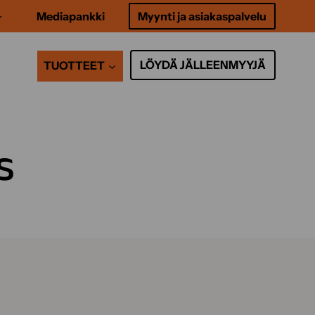
Mediapankki
Myynti ja asiakaspalvelu
LÖYDÄ JÄLLEENMYYJÄ
TUOTTEET
s