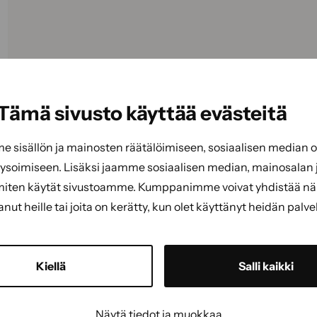
Tämä sivusto käyttää evästeitä
sisällön ja mainosten räätälöimiseen, sosiaalisen median
soimiseen. Lisäksi jaamme sosiaalisen median, mainosalan j
miten käytät sivustoamme. Kumppanimme voivat yhdistää näitä
tanut heille tai joita on kerätty, kun olet käyttänyt heidän palve
Kiellä
Salli kaikki
Näytä tiedot ja muokkaa