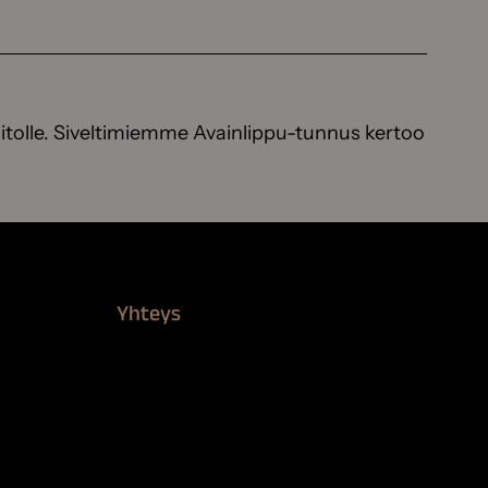
itolle. Siveltimiemme Avainlippu-tunnus kertoo
Yhteys
Verkkokauppa
Myynti ja asiakaspalvelu
Löydä jälleenmyyjä
BioComb-tekijät